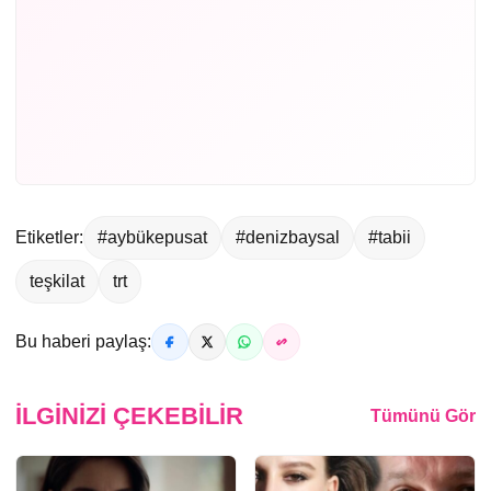
Etiketler:
#aybükepusat
#denizbaysal
#tabii
teşkilat
trt
Bu haberi paylaş:
İLGINIZI ÇEKEBILIR
Tümünü Gör