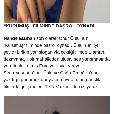
“KURUMU
Ş” FİLMİND
E BA
ŞROL OYNADI
Hande Elaman
son olarak Onur Ünlü’nün
“Kurumuş” filminde başrol oynadı. Ünlü’nün ‘İyi
şeyler birikmiyor’ sloganıyla çektiği filmde Elaman,
dezavantajlı bir mahalleden ulusal ses yarışmasında
yarı finale kalmış Erva’ya hayat veriyor.
Senaryosunu Onur Ünlü ve Çağrı Erdoğdu’nun
yazdığı, günümüz dünyasına ayna tutan gençlik
filminde gelişmeleri ‘TikTok’ üzerinden izliyoruz.