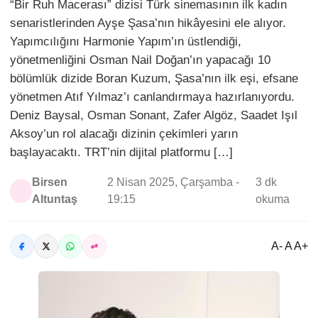
“Bir Ruh Macerası” dizisi Türk sinemasının ilk kadın
senaristlerinden Ayşe Şasa’nın hikâyesini ele alıyor.
Yapımcılığını Harmonie Yapım’ın üstlendiği,
yönetmenliğini Osman Nail Doğan’ın yapacağı 10
bölümlük dizide Boran Kuzum, Şasa’nın ilk eşi, efsane
yönetmen Atıf Yılmaz’ı canlandırmaya hazırlanıyordu.
Deniz Baysal, Osman Sonant, Zafer Algöz, Saadet Işıl
Aksoy’un rol alacağı dizinin çekimleri yarın
başlayacaktı. TRT’nin dijital platformu […]
Birsen
2 Nisan 2025, Çarşamba -
3 dk
Altuntaş
19:15
okuma
A- A A+