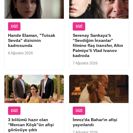
DIZI
DIZI
Hande Elaman, "Tutsak
Serenay Sarıkaya’lı
Sevda" dizisinin
“Sevdiğim İnsanlar”
kadrosunda
filmine flaş transfer, Altın
Palmiye’li Vlad Ivanov
8 Ağustos 2026
kadroda
7 Ağustos 2026
DIZI
DIZI
3 bölümü hazır olan
İmroz'da Bahar'ın afişi
“Mercan Köşk”ün afişi
yayınlandı
görücüye çıktı
7 Ağustos 2026