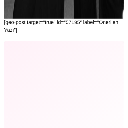
[geo-post target=”true” id=”57195″ label=”Önerilen
Yazı”]