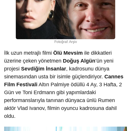
Fotoğraf: Arşiv
İlk uzun metrajlı filmi
Ölü Mevsim
ile dikkatleri
üzerine çeken yönetmen
Doğuş Algün
’ün yeni
projesi
Sevdiğim İnsanlar
, kadrosunu dünya
sinemasından usta bir isimle güçlendiriyor.
Cannes
Film Festivali
Altın Palmiye ödüllü 4 Ay, 3 Hafta, 2
Gün ve Toni Erdmann gibi yapımlardaki
performanslarıyla tanınan dünyaca ünlü Rumen
aktör Vlad Ivanov, filmin oyuncu kadrosuna dahil
oldu.