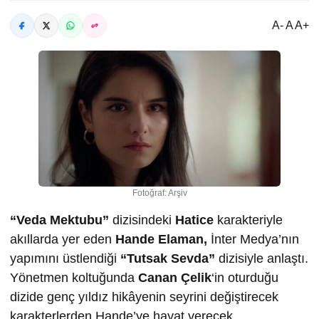
A- A A+
Fotoğraf: Arşiv
“Veda Mektubu”
dizisindeki
Hatice
karakteriyle
akıllarda yer eden
Hande Elaman,
İnter Medya’nın
yapımını üstlendiği
“Tutsak Sevda”
dizisiyle anlaştı.
Yönetmen koltuğunda
Canan Çelik
‘in oturduğu
dizide genç yıldız hikâyenin seyrini değiştirecek
karakterlerden Hande’ye hayat verecek.