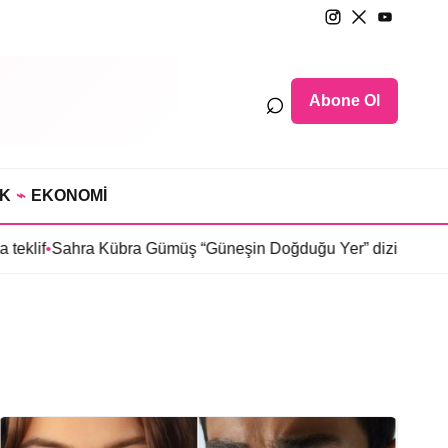
⌕
Abone Ol
IK
⌁
EKONOMİ
klif
•
Sahra Kübra Gümüş “Güneşin Doğduğu Yer” dizisinde
•
Sel