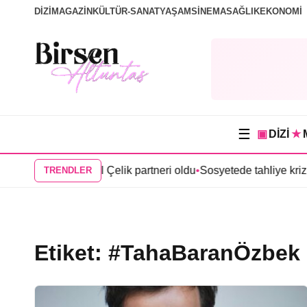
DİZİ
MAGAZİN
KÜLTÜR-SANAT
YAŞAM
SİNEMA
SAĞLIK
EKONOMİ
☰
▣
DİZİ
★
ma” dizisinde Anıl Çelik partneri oldu
•
Sosyetede tahliye krizi
TRENDLER
Etiket:
#TahaBaranÖzbek