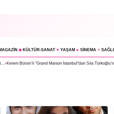
MAGAZİN
◆
KÜLTÜR-SANAT
♥
YAŞAM
▸
SİNEMA
+
SAĞL
…
•
Kerem Bürsin’li “Grand Maison İstanbul”dan Sıla Türkoğlu’na te