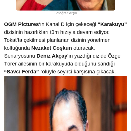
Fotoğraf: Arşiv
OGM Pictures
‘ın Kanal D için çekeceği
“Karakuyu”
dizisinin hazırlıkları tüm hızıyla devam ediyor.
Tokat’ta çekilmesi planlanan dizinin yönetmen
koltuğunda
Nezaket Coşkun
oturacak.
Senaryosunu
Deniz Akçay
‘ın yazdığı dizide Özge
Törer ailesinin bir karakuyuda öldüğünü sandığı
“Savcı Ferda”
rolüyle seyirci karşısına çıkacak.