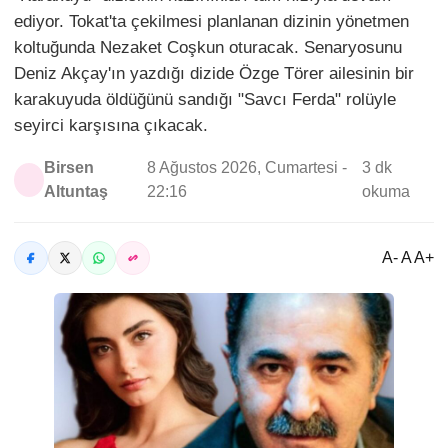
ediyor. Tokat'ta çekilmesi planlanan dizinin yönetmen
koltuğunda Nezaket Coşkun oturacak. Senaryosunu
Deniz Akçay'ın yazdığı dizide Özge Törer ailesinin bir
karakuyuda öldüğünü sandığı "Savcı Ferda" rolüyle
seyirci karşısına çıkacak.
Birsen
8 Ağustos 2026, Cumartesi -
3 dk
Altuntaş
22:16
okuma
A- A A+