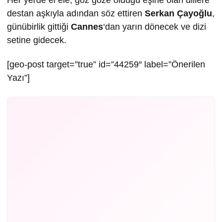
Her yerde el ele, göz göze olduğu eşine olan dillere
destan aşkıyla adından söz ettiren
Serkan Çayoğlu
,
günübirlik gittiği
Cannes
‘dan yarın dönecek ve dizi
setine gidecek.
[geo-post target=”true” id=”44259″ label=”Önerilen
Yazı”]