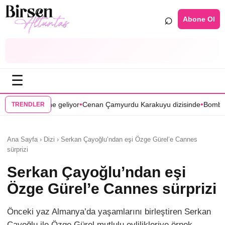
⌕
Abone Ol
☰
•
•
or
Cenan Çamyurdu Karakuyu dizisinde
Bomba transfer! Caner Cindoru
TRENDLER
Ana Sayfa › Dizi › Serkan Çayoğlu’ndan eşi Özge Gürel’e Cannes
sürprizi
Serkan Çayoğlu’ndan eşi
Özge Gürel’e Cannes sürprizi
Önceki yaz Almanya’da yaşamlarını birleştiren Serkan
Çayoğlu ile Özge Gürel mutlulu evlilikleriye örnek