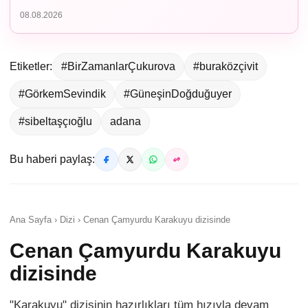
08.08.2026
Etiketler:
#BirZamanlarÇukurova
#buraközçivit
#GörkemSevindik
#GüneşinDoğduğuyer
#sibeltaşçıoğlu
adana
Bu haberi paylaş:
Ana Sayfa › Dizi › Cenan Çamyurdu Karakuyu dizisinde
Cenan Çamyurdu Karakuyu
dizisinde
"Karakuyu" dizisinin hazırlıkları tüm hızıyla devam