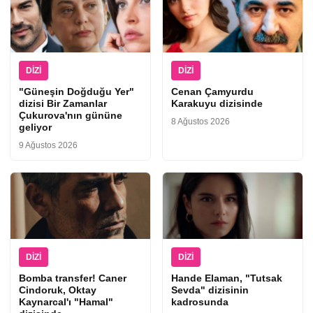
DIZI
DIZI
"Güneşin Doğduğu Yer"
Cenan Çamyurdu
dizisi Bir Zamanlar
Karakuyu dizisinde
Çukurova'nın gününe
8 Ağustos 2026
geliyor
9 Ağustos 2026
DIZI
DIZI
Bomba transfer! Caner
Hande Elaman, "Tutsak
Cindoruk, Oktay
Sevda" dizisinin
Kaynarcal'ı "Hamal"
kadrosunda