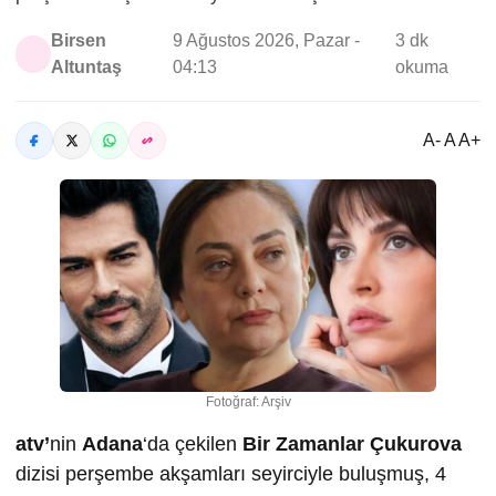
Birsen
9 Ağustos 2026, Pazar -
3 dk
Altuntaş
04:13
okuma
A- A A+
Fotoğraf: Arşiv
atv’
nin
Adana
‘da çekilen
Bir Zamanlar Çukurova
dizisi perşembe akşamları seyirciyle buluşmuş, 4