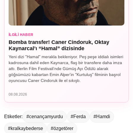
İLGILI HABER
Bomba transfer! Caner Cindoruk, Oktay
Kaynarcal’ı “Hamal” dizisinde
Yeni dizi "Hamal" merakla bekleniyor. Peş peşe iddialı isimleri
kadrosuna dahil eden Kaynarca, flaş bir transfere daha imza
attı. Berlin Film Festivali'nde Gümüş Ayı Ödülü alarak
göğsümüzü kabartan Emin Alper'in "Kurtuluş" filminin başrol
oyuncusu Caner Cindoruk ile el sıkıştı.
08.08.2026
Etiketler:
#cenançamyurdu
#Ferda
#Hamdi
#kralkaybederse
#özgetörer