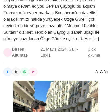
olmaya devam ediyor. Serkan Çayoğlu bu akşam
Fransız mücevher markası Boucheron‘un davetlisi
olarak kırmızı halıda yürüyecek Özge Gürel’i çok
sevindiren bir sürprize imza attı. “Mehmed Fetihler
Sultanı” dizi seti repo olan Çayoğlu, sabah uçağı ile
gitmeye hazırlanan Özge Gürel‘e eşlik etti. Her […]
Birsen
21 Mayıs 2024, Salı -
3 dk
Altuntaş
18:41
okuma
A- A A+