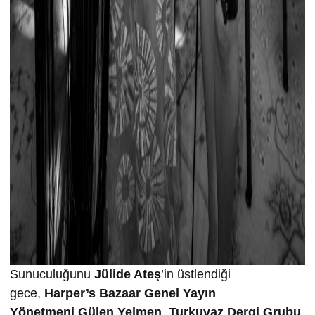
Sunuculuğunu
Jülide Ateş
’in üstlendiği
gece,
Harper’s Bazaar Genel Yayın
Yönetmeni
Gülen Yelmen
,
Turkuvaz Dergi Grubu