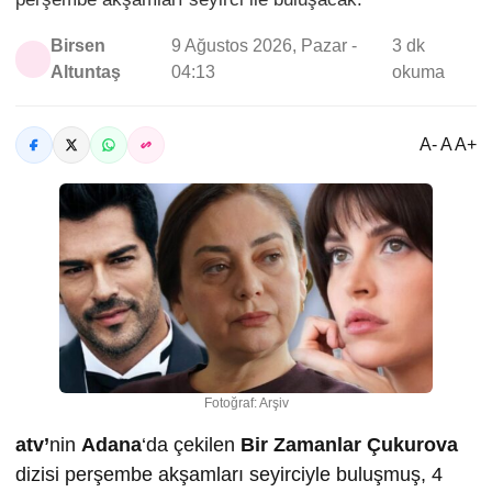
Birsen
9 Ağustos 2026, Pazar -
3 dk
Altuntaş
04:13
okuma
A- A A+
Fotoğraf: Arşiv
atv’
nin
Adana
‘da çekilen
Bir Zamanlar Çukurova
dizisi perşembe akşamları seyirciyle buluşmuş, 4