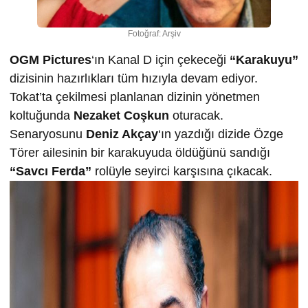
Fotoğraf: Arşiv
OGM Pictures
‘ın Kanal D için çekeceği
“Karakuyu”
dizisinin hazırlıkları tüm hızıyla devam ediyor.
Tokat’ta çekilmesi planlanan dizinin yönetmen
koltuğunda
Nezaket Coşkun
oturacak.
Senaryosunu
Deniz Akçay
‘ın yazdığı dizide Özge
Törer ailesinin bir karakuyuda öldüğünü sandığı
“Savcı Ferda”
rolüyle seyirci karşısına çıkacak.