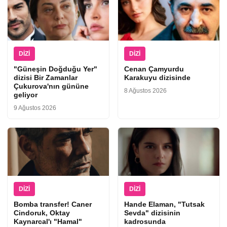
DIZI
DIZI
"Güneşin Doğduğu Yer"
Cenan Çamyurdu
dizisi Bir Zamanlar
Karakuyu dizisinde
Çukurova'nın gününe
8 Ağustos 2026
geliyor
9 Ağustos 2026
DIZI
DIZI
Bomba transfer! Caner
Hande Elaman, "Tutsak
Cindoruk, Oktay
Sevda" dizisinin
Kaynarcal'ı "Hamal"
kadrosunda