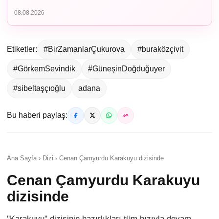
08.08.2026
Etiketler:
#BirZamanlarÇukurova
#buraközçivit
#GörkemSevindik
#GüneşinDoğduğuyer
#sibeltaşçıoğlu
adana
Bu haberi paylaş:
Ana Sayfa › Dizi › Cenan Çamyurdu Karakuyu dizisinde
Cenan Çamyurdu Karakuyu
dizisinde
"Karakuyu" dizisinin hazırlıkları tüm hızıyla devam