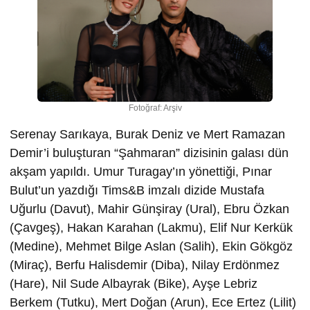
Fotoğraf: Arşiv
Serenay Sarıkaya, Burak Deniz ve Mert Ramazan
Demir’i buluşturan “Şahmaran” dizisinin galası dün
akşam yapıldı. Umur Turagay’ın yönettiği,
Pınar
Bulut’un yazdığı Tims&B imzalı dizide Mustafa
Uğurlu (Davut), Mahir Günşiray (Ural), Ebru Özkan
(Çavgeş), Hakan Karahan (Lakmu), Elif Nur Kerkük
(Medine), Mehmet Bilge Aslan (Salih), Ekin Gökgöz
(Miraç), Berfu Halisdemir (Diba), Nilay Erdönmez
(Hare), Nil Sude Albayrak (Bike), Ayşe Lebriz
Berkem (Tutku), Mert Doğan (Arun), Ece Ertez (Lilit)