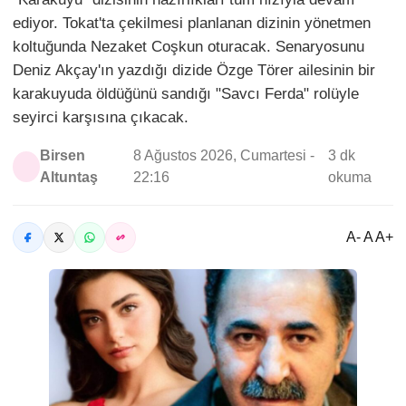
ediyor. Tokat'ta çekilmesi planlanan dizinin yönetmen
koltuğunda Nezaket Coşkun oturacak. Senaryosunu
Deniz Akçay'ın yazdığı dizide Özge Törer ailesinin bir
karakuyuda öldüğünü sandığı "Savcı Ferda" rolüyle
seyirci karşısına çıkacak.
Birsen
8 Ağustos 2026, Cumartesi -
3 dk
Altuntaş
22:16
okuma
A- A A+