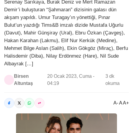
Serenay Sarıkaya, Burak Deniz ve Mert Ramazan
Demir’i buluşturan “Şahmaran” dizisinin galası dün
akşam yapıldı. Umur Turagay’ın yönettiği, Pınar
Bulut’un yazdığı Tims&B imzalı dizide Mustafa Uğurlu
(Davut), Mahir Günşiray (Ural), Ebru Özkan (Çavgeş),
Hakan Karahan (Lakmu), Elif Nur Kerkük (Medine),
Mehmet Bilge Aslan (Salih), Ekin Gökgöz (Miraç), Berfu
Halisdemir (Diba), Nilay Erdönmez (Hare), Nil Sude
Albayrak […]
Birsen
20 Ocak 2023, Cuma -
3 dk
Altuntaş
04:19
okuma
A- A A+