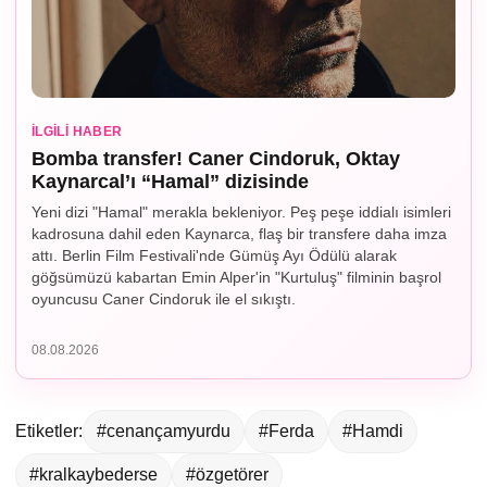
İLGILI HABER
Bomba transfer! Caner Cindoruk, Oktay
Kaynarcal’ı “Hamal” dizisinde
Yeni dizi "Hamal" merakla bekleniyor. Peş peşe iddialı isimleri
kadrosuna dahil eden Kaynarca, flaş bir transfere daha imza
attı. Berlin Film Festivali'nde Gümüş Ayı Ödülü alarak
göğsümüzü kabartan Emin Alper'in "Kurtuluş" filminin başrol
oyuncusu Caner Cindoruk ile el sıkıştı.
08.08.2026
Etiketler:
#cenançamyurdu
#Ferda
#Hamdi
#kralkaybederse
#özgetörer