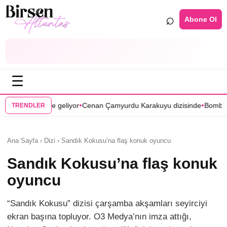
⌕
Abone Ol
☰
•
•
r
Cenan Çamyurdu Karakuyu dizisinde
Bomba transfer! Caner Cindoruk
TRENDLER
Ana Sayfa › Dizi › Sandık Kokusu’na flaş konuk oyuncu
Sandık Kokusu’na flaş konuk
oyuncu
“Sandık Kokusu” dizisi çarşamba akşamları seyirciyi
ekran başına topluyor. O3 Medya’nın imza attığı,