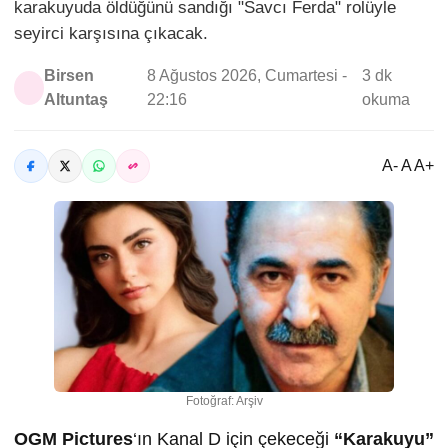
karakuyuda öldüğünü sandığı "Savcı Ferda" rolüyle
seyirci karşısına çıkacak.
Birsen
8 Ağustos 2026, Cumartesi -
3 dk
Altuntaş
22:16
okuma
A- A A+
Fotoğraf: Arşiv
OGM Pictures
‘ın Kanal D için çekeceği
“Karakuyu”