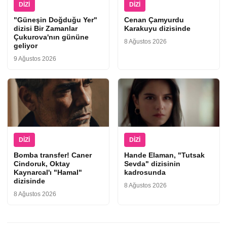
DIZI
DIZI
"Güneşin Doğduğu Yer"
Cenan Çamyurdu
dizisi Bir Zamanlar
Karakuyu dizisinde
Çukurova'nın gününe
8 Ağustos 2026
geliyor
9 Ağustos 2026
DIZI
DIZI
Bomba transfer! Caner
Hande Elaman, "Tutsak
Cindoruk, Oktay
Sevda" dizisinin
Kaynarcal'ı "Hamal"
kadrosunda
dizisinde
8 Ağustos 2026
8 Ağustos 2026