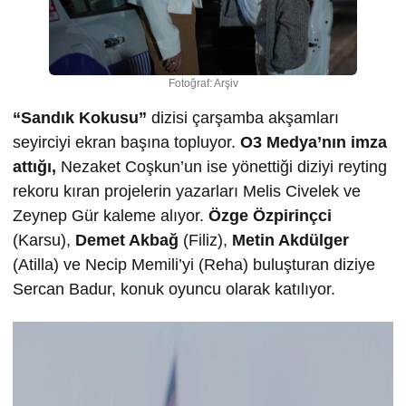
Fotoğraf: Arşiv
“Sandık Kokusu”
dizisi çarşamba akşamları
seyirciyi ekran başına topluyor.
O3 Medya’nın imza
attığı,
Nezaket Coşkun’un ise yönettiği diziyi reyting
rekoru kıran projelerin yazarları Melis Civelek ve
Zeynep Gür kaleme alıyor.
Özge Özpirinçci
(Karsu),
Demet Akbağ
(Filiz),
Metin Akdülger
(Atilla) ve Necip Memili’yi (Reha) buluşturan diziye
Sercan Badur, konuk oyuncu olarak katılıyor.