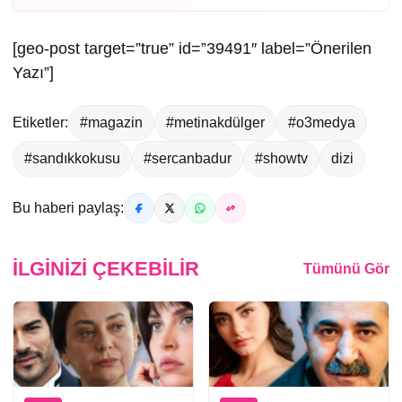
[geo-post target=”true” id=”39491″ label=”Önerilen
Yazı”]
Etiketler:
#magazin
#metinakdülger
#o3medya
#sandıkkokusu
#sercanbadur
#showtv
dizi
Bu haberi paylaş:
İLGINIZI ÇEKEBILIR
Tümünü Gör