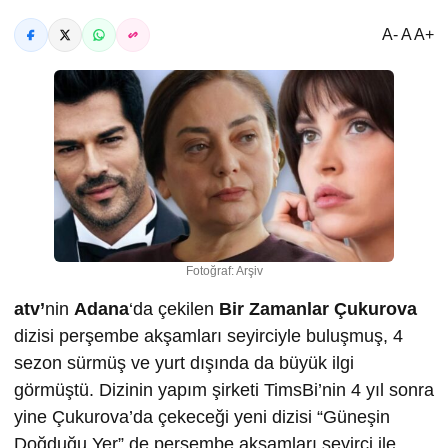
A- A A+
Fotoğraf: Arşiv
atv’
nin
Adana
‘da çekilen
Bir Zamanlar Çukurova
dizisi perşembe akşamları seyirciyle buluşmuş, 4
sezon sürmüş ve yurt dışında da büyük ilgi
görmüştü. Dizinin yapım şirketi TimsBi’nin 4 yıl sonra
yine Çukurova’da çekeceği yeni dizisi “Güneşin
Doğduğu Yer” de perşembe akşamları seyirci ile