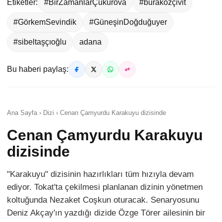
Etiketler:
#BirZamanlarÇukurova
#buraközçivit
#GörkemSevindik
#GüneşinDoğduğuyer
#sibeltaşçıoğlu
adana
Bu haberi paylaş:
Ana Sayfa › Dizi › Cenan Çamyurdu Karakuyu dizisinde
Cenan Çamyurdu Karakuyu
dizisinde
"Karakuyu" dizisinin hazırlıkları tüm hızıyla devam
ediyor. Tokat'ta çekilmesi planlanan dizinin yönetmen
koltuğunda Nezaket Coşkun oturacak. Senaryosunu
Deniz Akçay'ın yazdığı dizide Özge Törer ailesinin bir