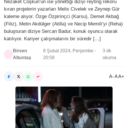
Nezaket Coşkun’un ise yönettiği diziyi reyting rekoru
kıran projelerin yazarları Melis Civelek ve Zeynep Gür
kaleme alıyor. Özge Özpirinçci (Karsu), Demet Akbağ
(Filiz), Metin Akdülger (Atilla) ve Necip Memili’yi (Reha)
buluşturan diziye Sercan Badur, konuk oyuncu olarak
katılıyor. Kariyer çalışmalarını bir süredir […]
Birsen
8 Şubat 2024, Perşembe -
3 dk
Altuntaş
20:58
okuma
A- A A+