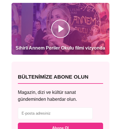
Sihirli Annem Periler Okulu filmi vizyonda
BÜLTENIMIZE ABONE OLUN
Magazin, dizi ve kültür sanat
gündeminden haberdar olun.
Abone Ol