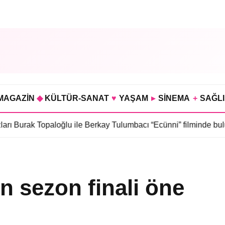
MAGAZİN
◆
KÜLTÜR-SANAT
♥
YAŞAM
▸
SİNEMA
+
SAĞL
opaloğlu ile Berkay Tulumbacı “Ecünni” filminde buluştu
•
Öznur S
in sezon finali öne