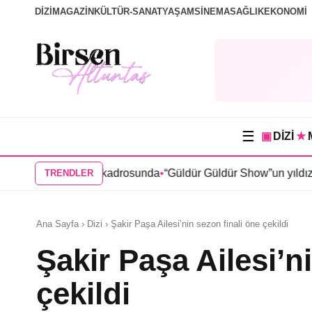
DİZİ
MAGAZİN
KÜLTÜR-SANAT
YAŞAM
SİNEMA
SAĞLIK
EKONOMİ
☰
▣
DİZİ
★
” dizisi kadrosunda
•
“Güldür Güldür Show”un yıldızları Burak T
TRENDLER
Ana Sayfa › Dizi › Şakir Paşa Ailesi’nin sezon finali öne çekildi
Şakir Paşa Ailesi’n
çekildi