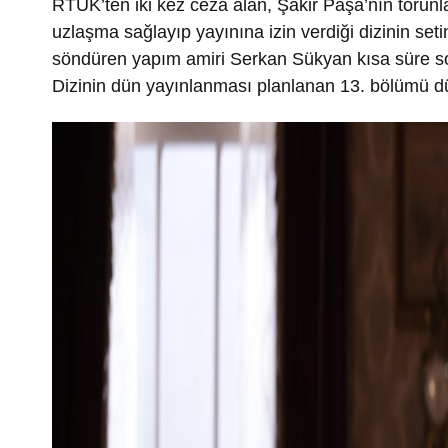
RTÜK’ten iki kez ceza alan, Şakir Paşa’nın torun
uzlaşma sağlayıp yayınına izin verdiği dizinin s
söndüren yapım amiri Serkan Sükyan kısa süre sonr
Dizinin dün yayınlanması planlanan 13. bölümü dü