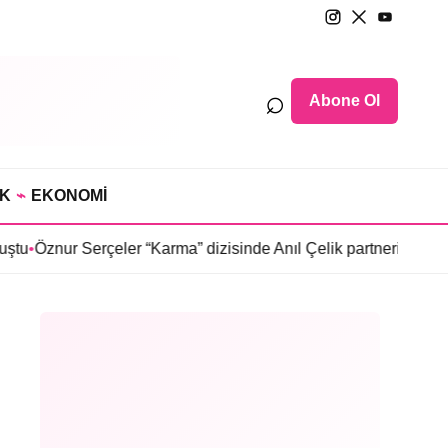
⌕
Abone Ol
IK
⌁
EKONOMİ
erçeler “Karma” dizisinde Anıl Çelik partneri oldu
•
Sosyetede ta