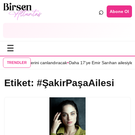
⌕
Abone Ol
☰
•
’nın partnerini canlandıracak
Daha 17’ye Emir Sarıhan ailesiyle geliyo
TRENDLER
Etiket:
#ŞakirPaşaAilesi