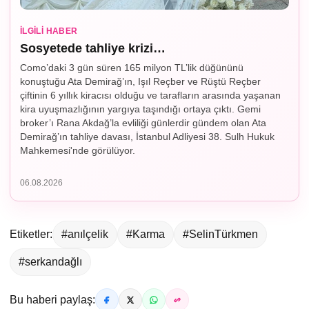
İLGILI HABER
Sosyetede tahliye krizi…
Como’daki 3 gün süren 165 milyon TL’lik düğününü
konuştuğu Ata Demirağ’ın, Işıl Reçber ve Rüştü Reçber
çiftinin 6 yıllık kiracısı olduğu ve tarafların arasında yaşanan
kira uyuşmazlığının yargıya taşındığı ortaya çıktı. Gemi
broker’ı Rana Akdağ’la evliliği günlerdir gündem olan Ata
Demirağ’ın tahliye davası, İstanbul Adliyesi 38. Sulh Hukuk
Mahkemesi'nde görülüyor.
06.08.2026
Etiketler:
#anılçelik
#Karma
#SelinTürkmen
#serkandağlı
Bu haberi paylaş: