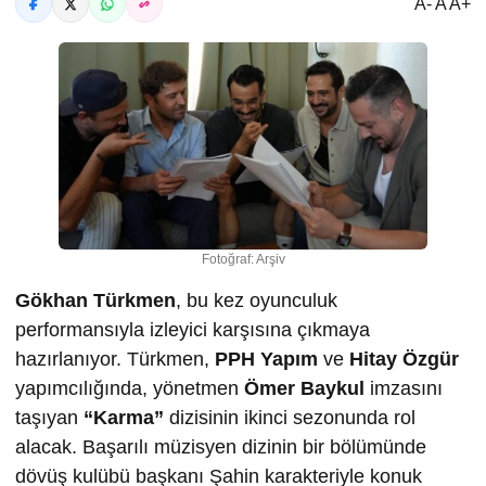
A- A A+
Fotoğraf: Arşiv
Gökhan Türkmen
, bu kez oyunculuk
performansıyla izleyici karşısına çıkmaya
hazırlanıyor. Türkmen,
PPH Yapım
ve
Hitay Özgür
yapımcılığında, yönetmen
Ömer Baykul
imzasını
taşıyan
“Karma”
dizisinin ikinci sezonunda rol
alacak. Başarılı müzisyen dizinin bir bölümünde
dövüş kulübü başkanı Şahin karakteriyle konuk