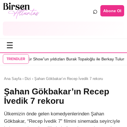
⌕
Abone Ol
☰
w”un yıldızları Burak Topaloğlu ile Berkay Tulumbacı “Ecünni” filminde
TRENDLER
Ana Sayfa › Dizi › Şahan Gökbakar’ın Recep İvedik 7 rekoru
Şahan Gökbakar’ın Recep
İvedik 7 rekoru
Ülkemizin önde gelen komedyenlerinden Şahan
Gökbakar, “Recep İvedik 7” filmini sinemada seyirciyle