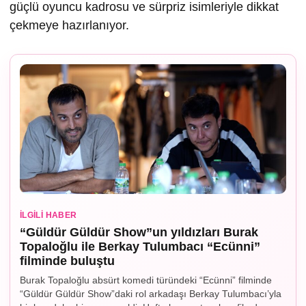
güçlü oyuncu kadrosu ve sürpriz isimleriyle dikkat
çekmeye hazırlanıyor.
İLGILI HABER
“Güldür Güldür Show”un yıldızları Burak
Topaloğlu ile Berkay Tulumbacı “Ecünni”
filminde buluştu
Burak Topaloğlu absürt komedi türündeki “Ecünni” filminde
“Güldür Güldür Show”daki rol arkadaşı Berkay Tulumbacı’yla