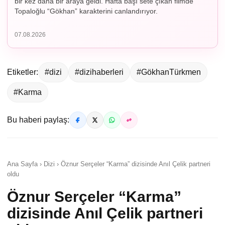
bir kez daha bir araya geldi. Hafta başı sete çıkan filmde
Topaloğlu “Gökhan” karakterini canlandırıyor.
07.08.2026
Etiketler:
#dizi
#dizihaberleri
#GökhanTürkmen
#Karma
Bu haberi paylaş:
Ana Sayfa › Dizi › Öznur Serçeler “Karma” dizisinde Anıl Çelik partneri
oldu
Öznur Serçeler “Karma”
dizisinde Anıl Çelik partneri