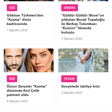
DIZI
SINEMA
Gökhan Türkmen'den
“Güldür Güldür Show”un
"Karma" dizisi
yıldızları Burak Topaloğlu
kadrosunda
ile Berkay Tulumbacı
“Ecünni” filminde
7 Ağustos 2026
buluştu
7 Ağustos 2026
DIZI
YAŞAM
Öznur Serçeler “Karma”
Sosyetede tahliye krizi
dizisinde Anıl Çelik
6 Ağustos 2026
partneri oldu
6 Ağustos 2026