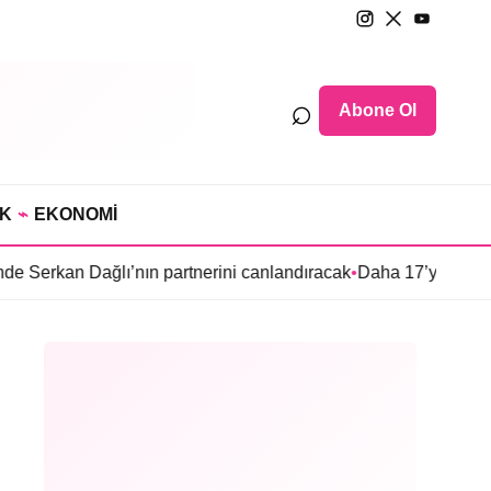
⌕
Abone Ol
IK
⌁
EKONOMİ
Dağlı’nın partnerini canlandıracak
•
Daha 17’ye Emir Sarıhan ail