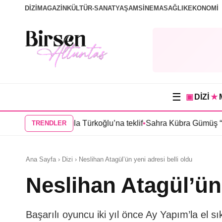
DİZİ
MAGAZİN
KÜLTÜR-SANAT
YAŞAM
SİNEMA
SAĞLIK
EKONOMİ
☰
▣
DİZİ
★
ul”dan Sıla Türkoğlu’na teklif
•
Sahra Kübra Gümüş “Güneşin Do
TRENDLER
Ana Sayfa › Dizi › Neslihan Atagül’ün yeni adresi belli oldu
Neslihan Atagül’ün 
Başarılı oyuncu iki yıl önce Ay Yapım’la el s