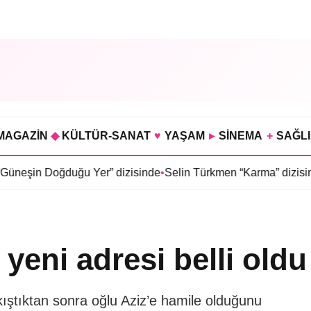
MAGAZİN
◆
KÜLTÜR-SANAT
♥
YAŞAM
▸
SİNEMA
+
SAĞL
ğduğu Yer” dizisinde
•
Selin Türkmen “Karma” dizisinde Serkan 
yeni adresi belli oldu
ıkıştıktan sonra oğlu Aziz’e hamile olduğunu