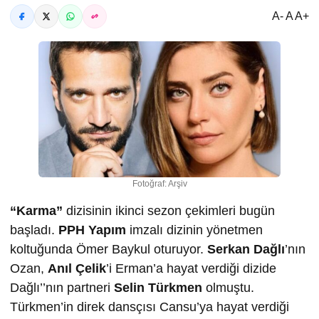
A- A A+
Fotoğraf: Arşiv
“Karma”
dizisinin ikinci sezon çekimleri bugün
başladı.
PPH Yapım
imzalı dizinin yönetmen
koltuğunda Ömer Baykul oturuyor.
Serkan Dağlı
’nın
Ozan,
Anıl Çelik
’i Erman’a hayat verdiği dizide
Dağlı’’nın partneri
Selin Türkmen
olmuştu.
Türkmen’in direk dansçısı Cansu’ya hayat verdiği