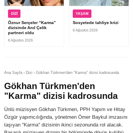
DIZI
YAŞAM
Öznur Serçeler “Karma”
Sosyetede tahliye krizi
dizisinde Anıl Çelik
6 Ağustos 2026
partneri oldu
6 Ağustos 2026
Ana Sayfa › Dizi › Gökhan Türkmen'den "Karma" dizisi kadrosunda
Gökhan Türkmen'den
"Karma" dizisi kadrosunda
Ünlü müzisyen Gökhan Türkmen, PPH Yapım ve Hitay
Özgür yapımcılığında, yönetmen Ömer Baykul imzasını
taşıyan "Karma" dizisinin ikinci sezonunda rol alacak.
Başarılı müzisyen dizinin bir bölümünde dövüş kulübü