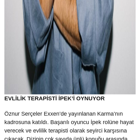
EVLİLİK TERAPİSTİ İPEK’İ OYNUYOR
Öznur Serçeler Exxen’de yayınlanan Karma’nın
kadrosuna katıldı. Başarılı oyuncu İpek rolüne hayat
verecek ve evlilik terapisti olarak seyirci karşısına
çıkacak. Dizinin çok sayıda ünlü konuğu arasında