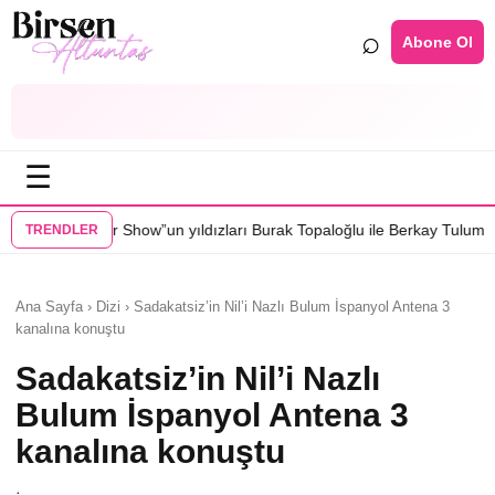
⌕
Abone Ol
☰
”un yıldızları Burak Topaloğlu ile Berkay Tulumbacı “Ecünni” filminde 
TRENDLER
Ana Sayfa › Dizi › Sadakatsiz’in Nil’i Nazlı Bulum İspanyol Antena 3
kanalına konuştu
Sadakatsiz’in Nil’i Nazlı
Bulum İspanyol Antena 3
kanalına konuştu