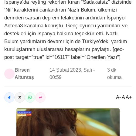
İspanya’da reyting rekorları kıran “Sadakatsiz” dizisinde
‘Nil’ karakterini canlandıran Nazlı Bulum, ülkemizi
derinden sarsan deprem felaketinin ardından İspanyol
Antena3 kanalına konuştu. Genç oyuncu yardımları ve
destekleri için İspanya halkına teşekkür etti. Nazlı
Bulum yardımların devamı için de Türkiye’deki yardım
kuruluşlarının uluslararası hesaplarını paylaştı. [geo-
post target=”true” id=”16117″ label=”Önerilen Yazı”]
Birsen
14 Şubat 2023, Salı -
3 dk
Altuntaş
00:59
okuma
A- A A+