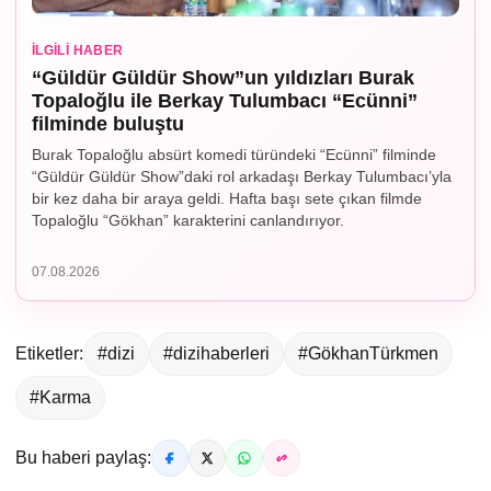
İLGILI HABER
“Güldür Güldür Show”un yıldızları Burak
Topaloğlu ile Berkay Tulumbacı “Ecünni”
filminde buluştu
Burak Topaloğlu absürt komedi türündeki “Ecünni” filminde
“Güldür Güldür Show”daki rol arkadaşı Berkay Tulumbacı’yla
bir kez daha bir araya geldi. Hafta başı sete çıkan filmde
Topaloğlu “Gökhan” karakterini canlandırıyor.
07.08.2026
Etiketler:
#dizi
#dizihaberleri
#GökhanTürkmen
#Karma
Bu haberi paylaş: