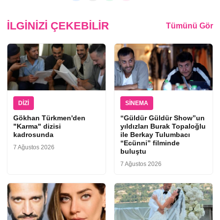
İLGINIZI ÇEKEBILIR
Tümünü Gör
DIZI
SINEMA
Gökhan Türkmen'den
“Güldür Güldür Show”un
"Karma" dizisi
yıldızları Burak Topaloğlu
kadrosunda
ile Berkay Tulumbacı
“Ecünni” filminde
7 Ağustos 2026
buluştu
7 Ağustos 2026