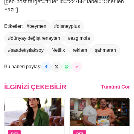
[geo-post target=”true” id=”22766″ label=”Önerilen
Yazı”]
Etiketler:
#beymen
#disneyplus
#dünyayıdeğiştirenayten
#ezgimola
#saadetışılaksoy
Netflix
reklam
şahmaran
Bu haberi paylaş:
İLGINIZI ÇEKEBILIR
Tümünü Gör