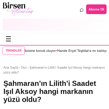
⌕
Abone Ol
☰
•
•
ine konuk oluyor
Hande Erçel Teşkilat’a mı katılıyor?
Yeşilçam’ın unutulm
TRENDLER
Ana Sayfa › Dizi › Şahmaran’ın Lilith’i Saadet Işıl Aksoy hangi markanın
yüzü oldu?
Şahmaran’ın Lilith’i Saadet
Işıl Aksoy hangi markanın
yüzü oldu?