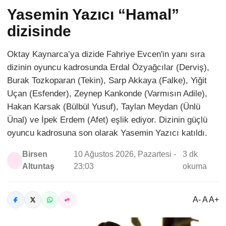
Yasemin Yazıcı “Hamal”
dizisinde
Oktay Kaynarca’ya dizide Fahriye Evcen'in yanı sıra
dizinin oyuncu kadrosunda Erdal Özyağcılar (Derviş),
Burak Tozkoparan (Tekin), Sarp Akkaya (Falke), Yiğit
Uçan (Esfender), Zeynep Kankonde (Varmısın Adile),
Hakan Karsak (Bülbül Yusuf), Taylan Meydan (Ünlü
Ünal) ve İpek Erdem (Afet) eşlik ediyor. Dizinin güçlü
oyuncu kadrosuna son olarak Yasemin Yazıcı katıldı.
Birsen
10 Ağustos 2026, Pazartesi -
3 dk
Altuntaş
23:03
okuma
A- A A+