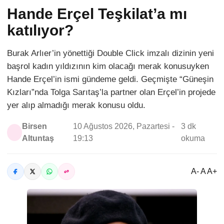
Hande Erçel Teşkilat’a mı
katılıyor?
Burak Arlıer’in yönettiği Double Click imzalı dizinin yeni
başrol kadın yıldızının kim olacağı merak konusuyken
Hande Erçel’in ismi gündeme geldi. Geçmişte “Güneşin
Kızları”nda Tolga Sarıtaş’la partner olan Erçel’in projede
yer alıp almadığı merak konusu oldu.
Birsen
10 Ağustos 2026, Pazartesi -
3 dk
Altuntaş
19:13
okuma
A- A A+