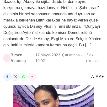
Saadet Işıl Aksoy iki dijital dizide birden seyirci
karşısına çıkmaya hazırlanıyor. Netflix‘in “Şahmaran”
dizisinin birinci sezonunun sonunda adı duyrulan ve
merakla beklenen Lilith karakterine hayat veren güzel
oyuncu ayrıca Disney Plus‘ın Tims&B imzalı “Dünyayı
Değiştiren Ayten” dizisinde komiser Demet rolünü
canlandırdı. Dizide Aksoy, Ezgi Mola ve Selçuk Yöntem
gibi ünlü isimlerle kamera karşısına geçti. Bu […]
Birsen
17 Mayıs 2023, Çarşamba -
3 dk
Altuntaş
19:02
okuma
A- A A+