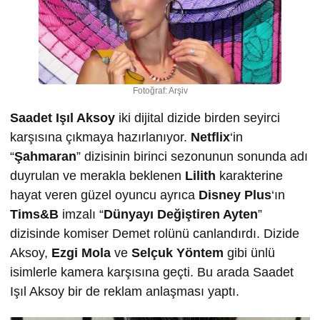
Fotoğraf: Arşiv
Saadet Işıl Aksoy
iki dijital dizide birden seyirci
karşısına çıkmaya hazırlanıyor.
Netflix
‘in
“
Şahmaran
” dizisinin birinci sezonunun sonunda adı
duyrulan ve merakla beklenen
Lilith
karakterine
hayat veren güzel oyuncu ayrıca
Disney Plus
‘ın
Tims&B
imzalı “
Dünyayı Değiştiren Ayten
”
dizisinde komiser Demet rolünü canlandırdı. Dizide
Aksoy,
Ezgi Mola
ve
Selçuk Yöntem
gibi ünlü
isimlerle kamera karşısına geçti. Bu arada Saadet
Işıl Aksoy bir de reklam anlaşması yaptı.