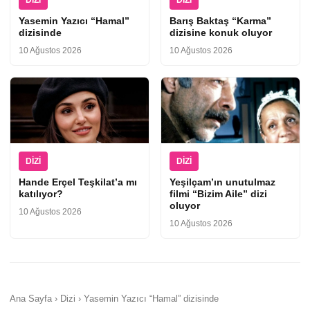
DIZI
DIZI
Yasemin Yazıcı “Hamal”
Barış Baktaş “Karma”
dizisinde
dizisine konuk oluyor
10 Ağustos 2026
10 Ağustos 2026
DIZI
DIZI
Hande Erçel Teşkilat’a mı
Yeşilçam’ın unutulmaz
katılıyor?
filmi “Bizim Aile” dizi
oluyor
10 Ağustos 2026
10 Ağustos 2026
Ana Sayfa › Dizi › Yasemin Yazıcı “Hamal” dizisinde