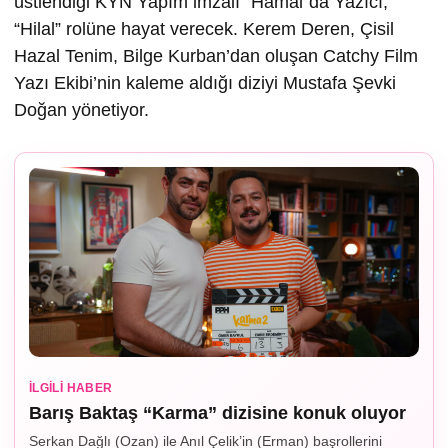
üstlendiği KYN Yapım imzalı “Hamal”da Yazıcı,
“Hilal” rolüne hayat verecek. Kerem Deren, Çisil
Hazal Tenim, Bilge Kurban’dan oluşan Catchy Film
Yazı Ekibi’nin kaleme aldığı diziyi Mustafa Şevki
Doğan yönetiyor.
İLGILI HABER
Barış Baktaş “Karma” dizisine konuk oluyor
Serkan Dağlı (Ozan) ile Anıl Çelik’in (Erman) başrollerini