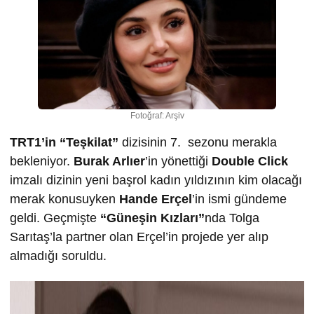
Fotoğraf: Arşiv
TRT1’in “Teşkilat”
dizisinin 7. sezonu merakla
bekleniyor.
Burak Arlıer
’in yönettiği
Double Click
imzalı dizinin yeni başrol kadın yıldızının kim olacağı
merak konusuyken
Hande Erçel
’in ismi gündeme
geldi. Geçmişte
“Güneşin Kızları”
nda Tolga
Sarıtaş’la partner olan Erçel’in projede yer alıp
almadığı soruldu.