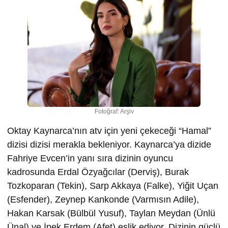
Fotoğraf: Arşiv
Oktay Kaynarca’nın atv için yeni çekeceği “Hamal”
dizisi dizisi merakla bekleniyor. Kaynarca’ya dizide
Fahriye Evcen’in yanı sıra dizinin oyuncu
kadrosunda Erdal Özyağcılar (Derviş), Burak
Tozkoparan (Tekin), Sarp Akkaya (Falke), Yiğit Uçan
(Esfender), Zeynep Kankonde (Varmısın Adile),
Hakan Karsak (Bülbül Yusuf), Taylan Meydan (Ünlü
Ünal) ve İpek Erdem (Afet) eşlik ediyor. Dizinin güçlü