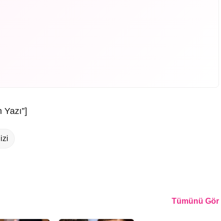
 Yazı”]
izi
Tümünü Gör