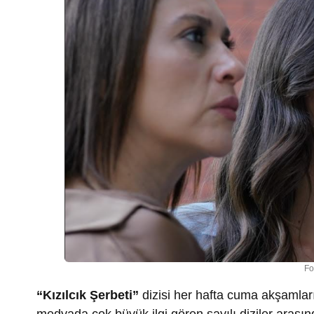
Fo
“Kızılcık Şerbeti”
dizisi her hafta cuma akşamla
medyada çok büyük ilgi gören sayılı diziler arasın