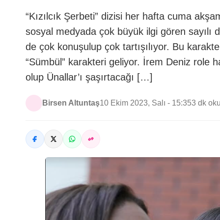
“Kızılcık Şerbeti” dizisi her hafta cuma ak
sosyal medyada çok büyük ilgi gören sayılı diz
de çok konuşulup çok tartışılıyor. Bu karakte
“Sümbül” karakteri geliyor. İrem Deniz role 
olup Ünallar’ı şaşırtacağı […]
Birsen Altuntaş
10 Ekim 2023, Salı - 15:35
3 dk ok