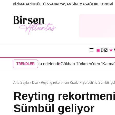
DİZİ
MAGAZİN
KÜLTÜR-SANAT
YAŞAM
SİNEMA
SAĞLIK
EKONOMİ
☰
▣
DİZİ
★
zisi ilkbahara ertelendi
•
Gökhan Türkmen’den “Karma” dizisi k
TRENDLER
Ana Sayfa › Dizi › Reyting rekortmeni Kızılcık Şerbeti’ne Sümbül gel
Reyting rekortmeni 
Sümbül geliyor