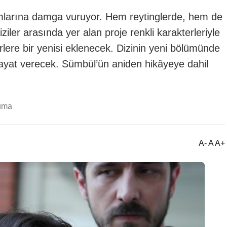
şamlarına damga vuruyor. Hem reytinglerde, hem de
iler arasında yer alan proje renkli karakterleriyle
rlere bir yenisi eklenecek. Dizinin yeni bölümünde
hayat verecek. Sümbül’ün aniden hikâyeye dahil
uma
A- A A+