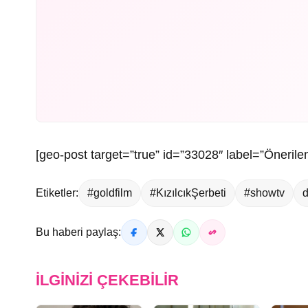
[geo-post target=”true” id=”33028″ label=”Önerilen
Etiketler:
#goldfilm
#KızılcıkŞerbeti
#showtv
d
Bu haberi paylaş:
İLGINIZI ÇEKEBILIR