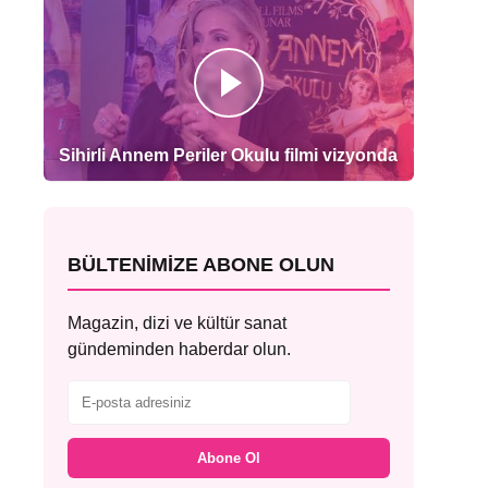
Sihirli Annem Periler Okulu filmi vizyonda
BÜLTENIMIZE ABONE OLUN
Magazin, dizi ve kültür sanat
gündeminden haberdar olun.
Abone Ol