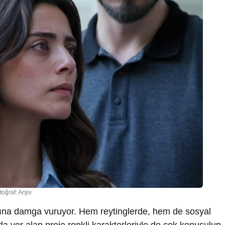
toğraf: Arşiv
rına damga vuruyor. Hem reytinglerde, hem de sosyal
da yer alan proje renkli karakterleriyle de çok konuşulup