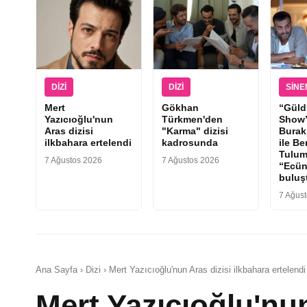
DIZI
DIZI
SIN
Mert
Gökhan
“Güld
Yazıcıoğlu'nun
Türkmen'den
Show”
Aras dizisi
"Karma" dizisi
Burak
ilkbahara ertelendi
kadrosunda
ile Be
Tulum
7 Ağustos 2026
7 Ağustos 2026
“Ecün
buluş
7 Ağus
Ana Sayfa › Dizi › Mert Yazıcıoğlu'nun Aras dizisi ilkbahara ertelendi
Mert Yazıcıoğlu'nun