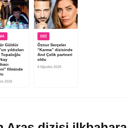
EMA
DIZI
ür Güldür
Öznur Serçeler
un yıldızları
“Karma” dizisinde
 Topaloğlu
Anıl Çelik partneri
rkay
oldu
bacı
6 Ağustos 2026
ni” filminde
tu
tos 2026
 Aras dizisi ilkbahara