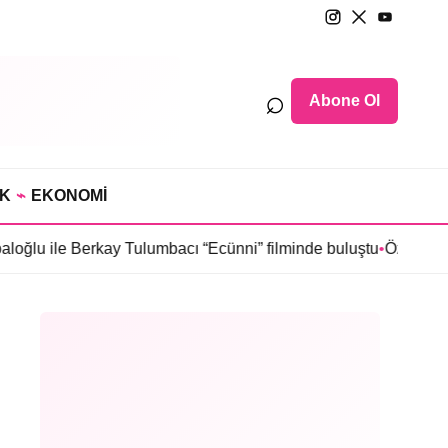
⌕
Abone Ol
IK
⌁
EKONOMİ
e Berkay Tulumbacı “Ecünni” filminde buluştu
•
Öznur Serçeler “Ka