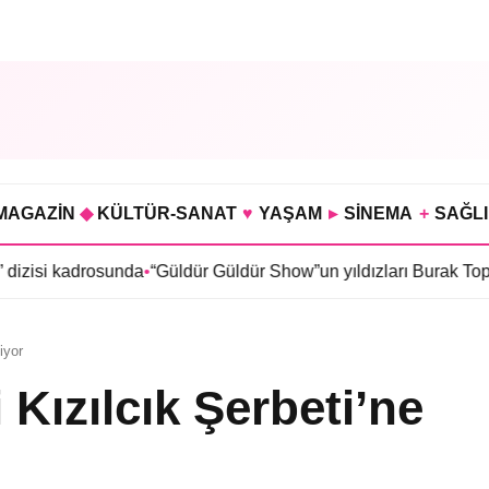
MAGAZİN
◆
KÜLTÜR-SANAT
♥
YAŞAM
▸
SİNEMA
+
SAĞL
adrosunda
•
“Güldür Güldür Show”un yıldızları Burak Topaloğlu il
iyor
Kızılcık Şerbeti’ne