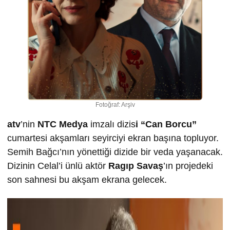
Fotoğraf: Arşiv
atv
’nin
NTC Medya
imzalı dizis
i “Can Borcu”
cumartesi akşamları seyirciyi ekran başına topluyor.
Semih Bağcı’nın yönettiği dizide bir veda yaşanacak.
Dizinin Celal’i ünlü aktör
Ragıp Savaş
’ın projedeki
son sahnesi bu akşam ekrana gelecek.