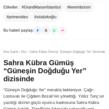
Etiketler:
#GrandMaisonİstanbul
#kerembürsin
#primevideo
#sılatürkoğlu
Bu haberi paylaş:
Ana Sayfa › Dizi › Sahra Kübra Gümüş “Güneşin Doğduğu Yer” dizisinde
Sahra Kübra Gümüş
“Güneşin Doğduğu Yer”
dizisinde
“Güneşin Doğduğu Yer” merakla bekleniyor. Çağrı
Lostuvalı ile Çiğdem Bozali’nin yönettiği, Yıldız Tunç’un
yazdığı dizinin güçlü oyuncu kadrosuna Sahra Kübra
Gümüş katıldı. TimsBi’nin Adana’da çekeceği yeni