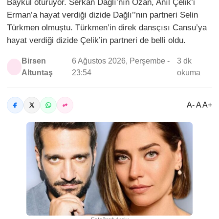
Baykul oturuyor. Serkan Dağlı’nın Ozan, Anıl Çelik’i
Erman’a hayat verdiği dizide Dağlı’’nın partneri Selin
Türkmen olmuştu. Türkmen’in direk dansçısı Cansu’ya
hayat verdiği dizide Çelik’in partneri de belli oldu.
Birsen
6 Ağustos 2026, Perşembe -
3 dk
Altuntaş
23:54
okuma
A- A A+