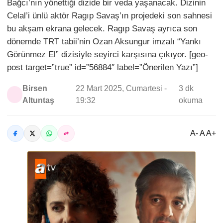
Bağcı’nın yönettiği dizide bir veda yaşanacak. Dizinin
Celal’i ünlü aktör Ragıp Savaş’ın projedeki son sahnesi
bu akşam ekrana gelecek. Ragıp Savaş ayrıca son
dönemde TRT tabii’nin Ozan Aksungur imzalı “Yankı
Görünmez El” dizisiyle seyirci karşısına çıkıyor. [geo-
post target=”true” id=”56884″ label=”Önerilen Yazı”]
Birsen
22 Mart 2025, Cumartesi -
3 dk
Altuntaş
19:32
okuma
A- A A+