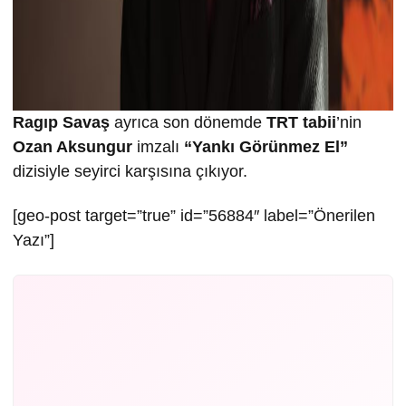
Ragıp Savaş
ayrıca son dönemde
TRT
tabii
’nin
Ozan Aksungur
imzalı
“Yankı Görünmez El”
dizisiyle seyirci karşısına çıkıyor.
[geo-post target=”true” id=”56884″ label=”Önerilen
Yazı”]