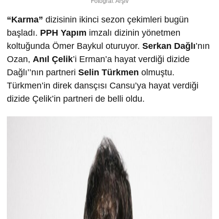
Fotoğraf: Arşiv
“Karma”
dizisinin ikinci sezon çekimleri bugün
başladı.
PPH Yapım
imzalı dizinin yönetmen
koltuğunda Ömer Baykul oturuyor.
Serkan Dağlı
’nın
Ozan,
Anıl Çelik
’i Erman’a hayat verdiği dizide
Dağlı’’nın partneri
Selin Türkmen
olmuştu.
Türkmen’in direk dansçısı Cansu’ya hayat verdiği
dizide Çelik’in partneri de belli oldu.