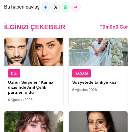
Bu haberi paylaş:
İLGINIZI ÇEKEBILIR
Tümünü Gör
DIZI
YAŞAM
Öznur Serçeler “Karma”
Sosyetede tahliye krizi
dizisinde Anıl Çelik
6 Ağustos 2026
partneri oldu
6 Ağustos 2026