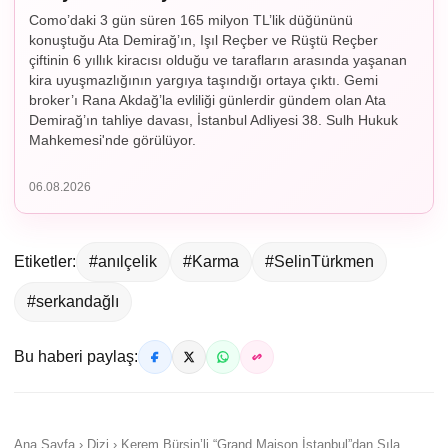
Como’daki 3 gün süren 165 milyon TL’lik düğününü
konuştuğu Ata Demirağ’ın, Işıl Reçber ve Rüştü Reçber
çiftinin 6 yıllık kiracısı olduğu ve tarafların arasında yaşanan
kira uyuşmazlığının yargıya taşındığı ortaya çıktı. Gemi
broker’ı Rana Akdağ’la evliliği günlerdir gündem olan Ata
Demirağ’ın tahliye davası, İstanbul Adliyesi 38. Sulh Hukuk
Mahkemesi'nde görülüyor.
06.08.2026
Etiketler:
#anılçelik
#Karma
#SelinTürkmen
#serkandağlı
Bu haberi paylaş:
Ana Sayfa › Dizi › Kerem Bürsin’li “Grand Maison İstanbul”dan Sıla