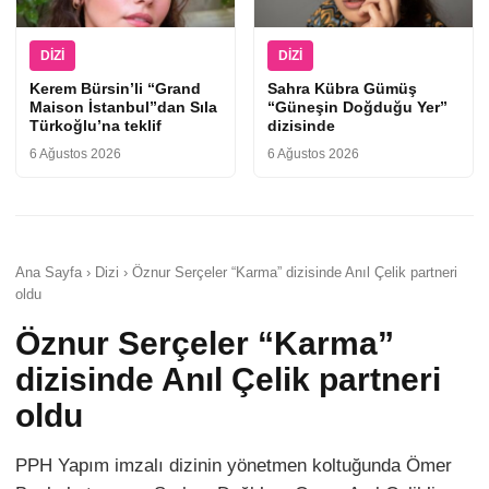
DIZI
DIZI
Kerem Bürsin’li “Grand
Sahra Kübra Gümüş
Maison İstanbul”dan Sıla
“Güneşin Doğduğu Yer”
Türkoğlu’na teklif
dizisinde
6 Ağustos 2026
6 Ağustos 2026
Ana Sayfa › Dizi › Öznur Serçeler “Karma” dizisinde Anıl Çelik partneri
oldu
Öznur Serçeler “Karma”
dizisinde Anıl Çelik partneri
oldu
PPH Yapım imzalı dizinin yönetmen koltuğunda Ömer