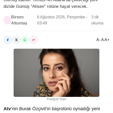
dizide Gümüş ”Ahsen” rolüne hayat verecek.
Birsen
6 Ağustos 2026, Perşembe -
3 dk
Altuntaş
03:49
okuma
A- A A+
Fotoğraf: Arşiv
Atv
’nin Burak Özçivit’in başrolünü oynadığı yeni