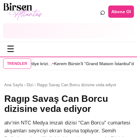
⌕
Abone Ol
☰
•
•
i…
Kerem Bürsin’li “Grand Maison İstanbul”dan Sıla Türkoğlu’na teklif
S
TRENDLER
Ana Sayfa › Dizi › Ragıp Savaş Can Borcu dizisine veda ediyor
Ragıp Savaş Can Borcu
dizisine veda ediyor
atv’nin NTC Medya imzalı dizisi “Can Borcu” cumartesi
akşamları seyirciyi ekran başına topluyor. Semih