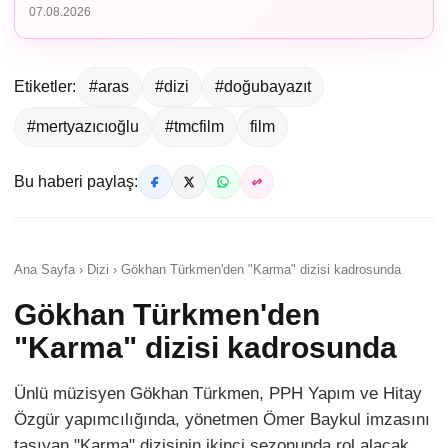
07.08.2026
Etiketler:
#aras
#dizi
#doğubayazıt
#mertyazıcıoğlu
#tmcfilm
film
Bu haberi paylaş:
Ana Sayfa › Dizi › Gökhan Türkmen'den "Karma" dizisi kadrosunda
Gökhan Türkmen'den
"Karma" dizisi kadrosunda
Ünlü müzisyen Gökhan Türkmen, PPH Yapım ve Hitay
Özgür yapımcılığında, yönetmen Ömer Baykul imzasını
taşıyan "Karma" dizisinin ikinci sezonunda rol alacak.