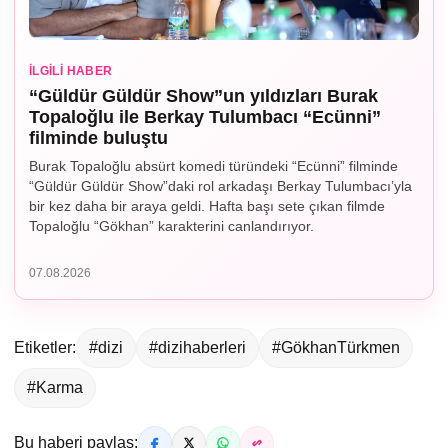
İLGILI HABER
“Güldür Güldür Show”un yıldızları Burak
Topaloğlu ile Berkay Tulumbacı “Ecünni”
filminde buluştu
Burak Topaloğlu absürt komedi türündeki “Ecünni” filminde
“Güldür Güldür Show”daki rol arkadaşı Berkay Tulumbacı’yla
bir kez daha bir araya geldi. Hafta başı sete çıkan filmde
Topaloğlu “Gökhan” karakterini canlandırıyor.
07.08.2026
Etiketler:
#dizi
#dizihaberleri
#GökhanTürkmen
#Karma
Bu haberi paylaş: