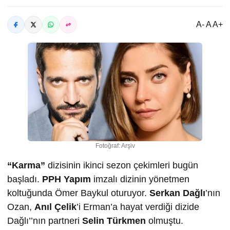
A- A A+
Fotoğraf: Arşiv
“Karma”
dizisinin ikinci sezon çekimleri bugün
başladı.
PPH Yapım
imzalı dizinin yönetmen
koltuğunda Ömer Baykul oturuyor.
Serkan Dağlı
’nın
Ozan,
Anıl Çelik
’i Erman’a hayat verdiği dizide
Dağlı’’nın partneri
Selin Türkmen
olmuştu.