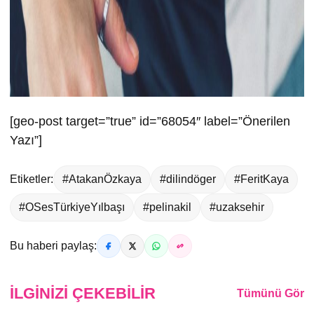
[geo-post target=”true” id=”68054″ label=”Önerilen
Yazı”]
Etiketler:
#AtakanÖzkaya
#dilindöger
#FeritKaya
#OSesTürkiyeYılbaşı
#pelinakil
#uzaksehir
Bu haberi paylaş:
İLGINIZI ÇEKEBILIR
Tümünü Gör