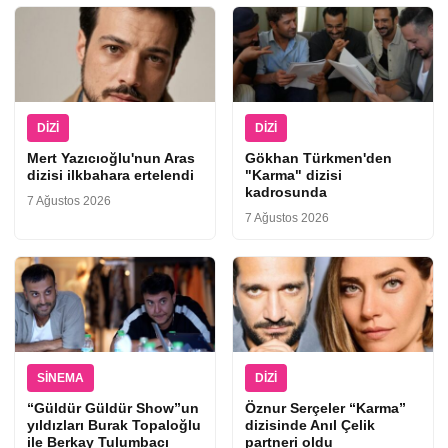
DIZI
DIZI
Mert Yazıcıoğlu'nun Aras
Gökhan Türkmen'den
dizisi ilkbahara ertelendi
"Karma" dizisi
kadrosunda
7 Ağustos 2026
7 Ağustos 2026
SINEMA
DIZI
“Güldür Güldür Show”un
Öznur Serçeler “Karma”
yıldızları Burak Topaloğlu
dizisinde Anıl Çelik
ile Berkay Tulumbacı
partneri oldu