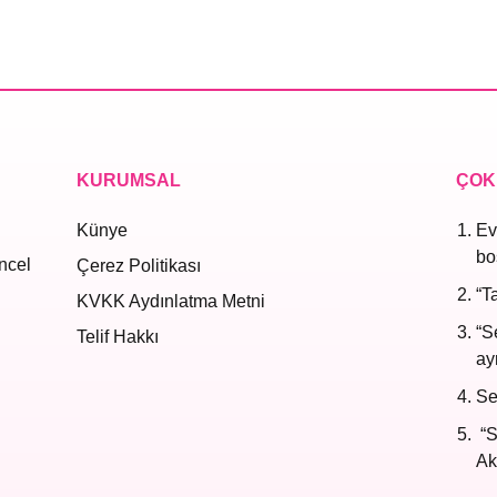
KURUMSAL
ÇOK
Künye
Ev
bo
ncel
Çerez Politikası
“T
KVKK Aydınlatma Metni
“S
Telif Hakkı
ayr
Se
“S
Ak