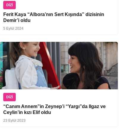
DIZI
Ferit Kaya “Albora’nın Sert Kışında” dizisinin
Demir’i oldu
5 Eylül 2024
DIZI
“Canım Annem”in Zeynep’i “Yargı”da Ilgaz ve
Ceylin’in kızı Elif oldu
23 Eylül 2023