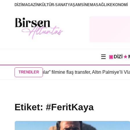
DİZİ
MAGAZİN
KÜLTÜR-SANAT
YAŞAM
SİNEMA
SAĞLIK
EKONOMİ
☰
▣
DİZİ
★
 “Sevdiğim İnsanlar” filmine flaş transfer, Altın Palmiye’li Vlad
TRENDLER
Etiket:
#FeritKaya