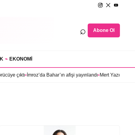
⌕
Abone Ol
IK
⌁
EKONOMİ
ye çıktı
•
İmroz’da Bahar’ın afişi yayınlandı
•
Mert Yazıcıoğlu’nun 