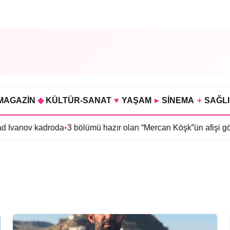
MAGAZİN
◆
KÜLTÜR-SANAT
♥
YAŞAM
▸
SİNEMA
+
SAĞL
 Ivanov kadroda
•
3 bölümü hazır olan “Mercan Köşk”ün afişi görücü