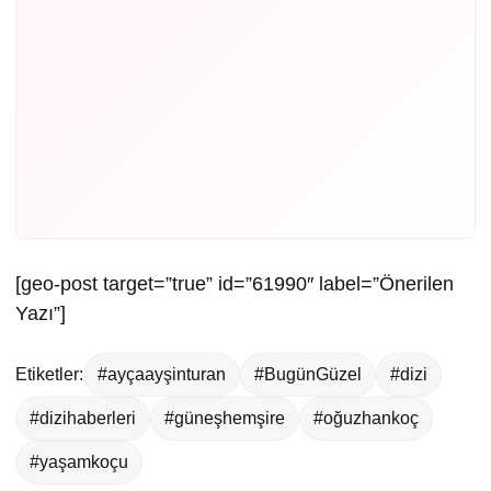
[geo-post target=”true” id=”61990″ label=”Önerilen
Yazı”]
Etiketler:
#ayçaayşinturan
#BugünGüzel
#dizi
#dizihaberleri
#güneşhemşire
#oğuzhankoç
#yaşamkoçu