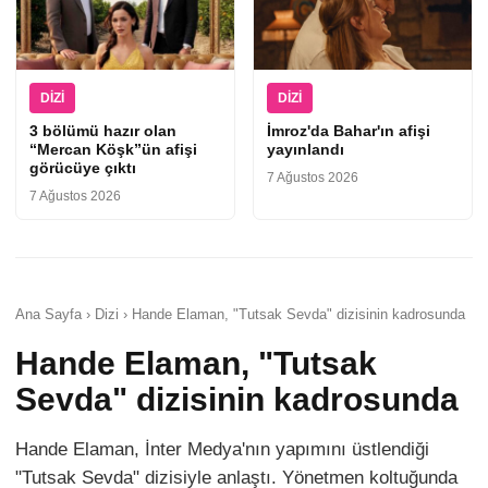
DIZI
DIZI
3 bölümü hazır olan
İmroz'da Bahar'ın afişi
“Mercan Köşk”ün afişi
yayınlandı
görücüye çıktı
7 Ağustos 2026
7 Ağustos 2026
Ana Sayfa › Dizi › Hande Elaman, "Tutsak Sevda" dizisinin kadrosunda
Hande Elaman, "Tutsak
Sevda" dizisinin kadrosunda
Hande Elaman, İnter Medya'nın yapımını üstlendiği
"Tutsak Sevda" dizisiyle anlaştı. Yönetmen koltuğunda