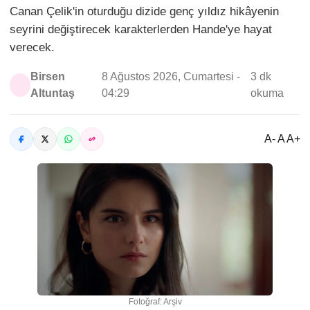
Canan Çelik'in oturduğu dizide genç yıldız hikâyenin
seyrini değiştirecek karakterlerden Hande'ye hayat
verecek.
Birsen
8 Ağustos 2026, Cumartesi -
3 dk
Altuntaş
04:29
okuma
A- A A+
Fotoğraf: Arşiv