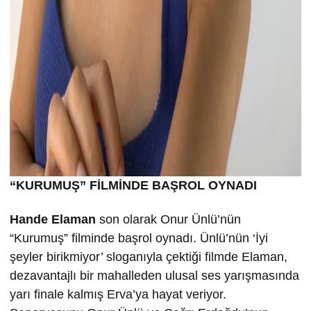
“KURUMU
Ş” FİLMİND
E BA
ŞROL OYNADI
Hande Elaman
son olarak Onur Ünlü’nün
“Kurumuş” filminde başrol oynadı. Ünlü’nün ‘İyi
şeyler birikmiyor’ sloganıyla çektiği filmde Elaman,
dezavantajlı bir mahalleden ulusal ses yarışmasında
yarı finale kalmış Erva’ya hayat veriyor.