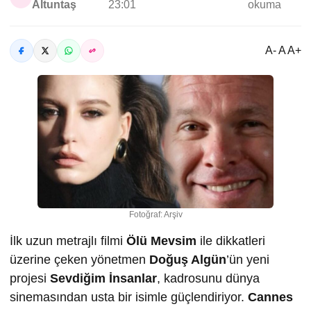
Altuntaş
23:01
okuma
A- A A+
Fotoğraf: Arşiv
İlk uzun metrajlı filmi
Ölü Mevsim
ile dikkatleri
üzerine çeken yönetmen
Doğuş Algün
’ün yeni
projesi
Sevdiğim İnsanlar
, kadrosunu dünya
sinemasından usta bir isimle güçlendiriyor.
Cannes