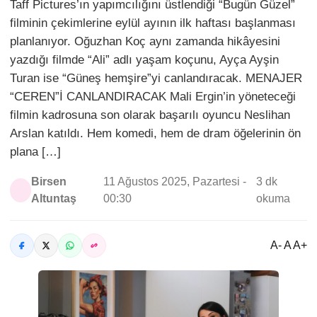
Taff Pictures’ın yapımcılığını üstlendiği “Bugün Güzel”
filminin çekimlerine eylül ayının ilk haftası başlanması
planlanıyor. Oğuzhan Koç aynı zamanda hikâyesini
yazdığı filmde “Ali” adlı yaşam koçunu, Ayça Ayşin
Turan ise “Güneş hemşire”yi canlandıracak. MENAJER
“CEREN”İ CANLANDIRACAK Mali Ergin’in yöneteceği
filmin kadrosuna son olarak başarılı oyuncu Neslihan
Arslan katıldı. Hem komedi, hem de dram öğelerinin ön
plana […]
Birsen
11 Ağustos 2025, Pazartesi -
3 dk
Altuntaş
00:30
okuma
A- A A+