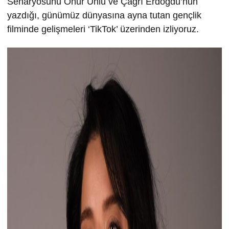
Senaryosunu Onur Ünlü ve Çağrı Erdoğdu’nun
yazdığı, günümüz dünyasına ayna tutan gençlik
filminde gelişmeleri ‘TikTok’ üzerinden izliyoruz.