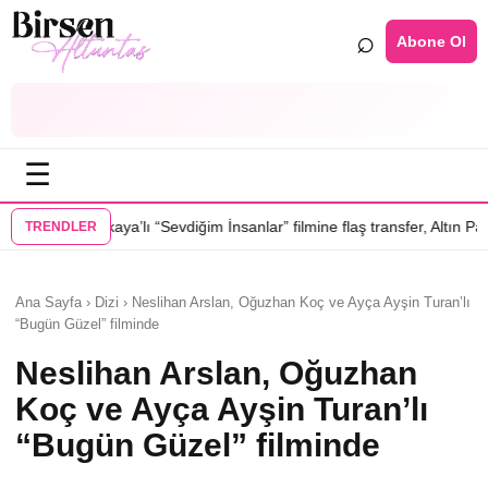
⌕
Abone Ol
☰
ı “Sevdiğim İnsanlar” filmine flaş transfer, Altın Palmiye’li Vlad Ivanov
TRENDLER
Ana Sayfa › Dizi › Neslihan Arslan, Oğuzhan Koç ve Ayça Ayşin Turan’lı
“Bugün Güzel” filminde
Neslihan Arslan, Oğuzhan
Koç ve Ayça Ayşin Turan’lı
“Bugün Güzel” filminde