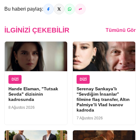
Bu haberi paylaş:
İLGINIZI ÇEKEBILIR
Tümünü Gör
DIZI
DIZI
Hande Elaman, "Tutsak
Serenay Sarıkaya’lı
Sevda" dizisinin
“Sevdiğim İnsanlar”
kadrosunda
filmine flaş transfer, Altın
Palmiye’li Vlad Ivanov
8 Ağustos 2026
kadroda
7 Ağustos 2026