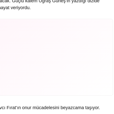
rılacak. Güçlü kalem Uğraş Güneş’in yazdığı dizide
hayat veriyordu.
vcı Fırat’ın onur mücadelesini beyazcama taşıyor.