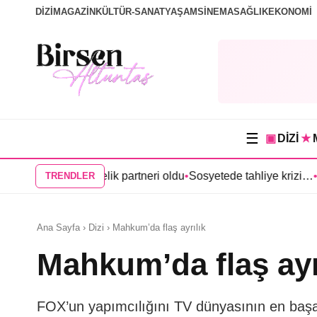
DİZİ
MAGAZİN
KÜLTÜR-SANAT
YAŞAM
SİNEMA
SAĞLIK
EKONOMİ
☰
▣
DİZİ
★
 Anıl Çelik partneri oldu
•
Sosyetede tahliye krizi…
•
Kerem Bürsin
TRENDLER
Ana Sayfa › Dizi › Mahkum’da flaş ayrılık
Mahkum’da flaş ayr
FOX’un yapımcılığını TV dünyasının en başa