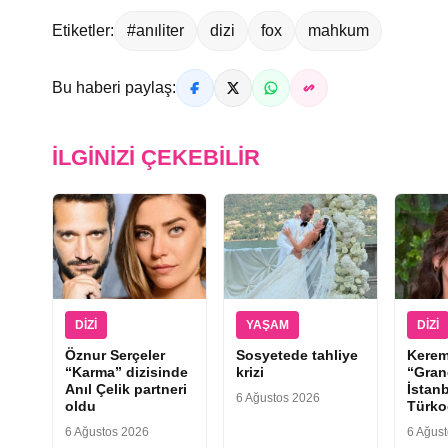
Etiketler:
#anıliter
dizi
fox
mahkum
Bu haberi paylaş:
İLGINIZI ÇEKEBILIR
DIZI
YAŞAM
DIZI
Öznur Serçeler
Sosyetede tahliye
Kerem
“Karma” dizisinde
krizi
“Gran
Anıl Çelik partneri
İstan
6 Ağustos 2026
oldu
Türkoğ
6 Ağustos 2026
6 Ağus