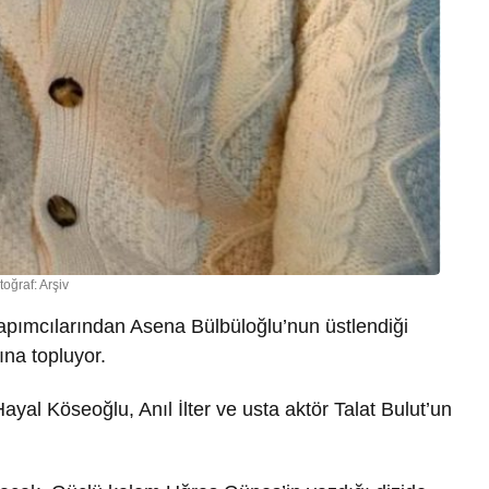
toğraf: Arşiv
apımcılarından Asena Bülbüloğlu’nun üstlendiği
ına topluyor.
yal Köseoğlu, Anıl İlter ve usta aktör Talat Bulut’un