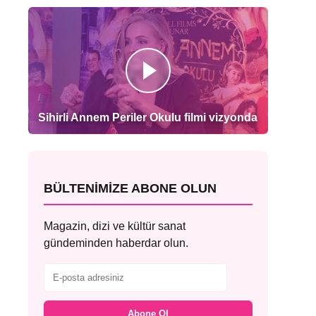
Sihirli Annem Periler Okulu filmi vizyonda
BÜLTENIMIZE ABONE OLUN
Magazin, dizi ve kültür sanat
gündeminden haberdar olun.
Abone Ol