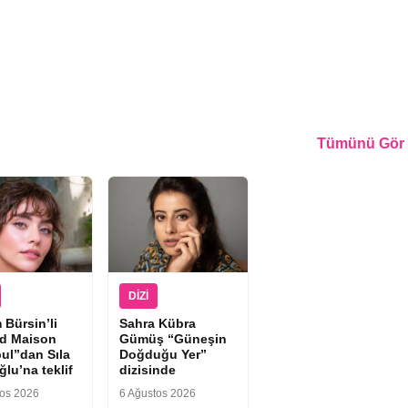
Tümünü Gör
DIZI
 Bürsin’li
Sahra Kübra
d Maison
Gümüş “Güneşin
bul”dan Sıla
Doğduğu Yer”
lu’na teklif
dizisinde
tos 2026
6 Ağustos 2026