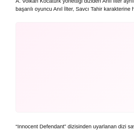
A. Volkan Kocatürk yönettiği diziden Anıl İlter ay
başarılı oyuncu Anıl İlter, Savcı Tahir karakterine 
“Innocent Defendant” dizisinden uyarlanan dizi sa