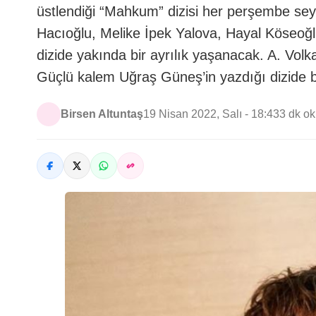
üstlendiği “Mahkum” dizisi her perşembe seyi
Hacıoğlu, Melike İpek Yalova, Hayal Köseoğlu,
dizide yakında bir ayrılık yaşanacak. A. Volka
Güçlü kalem Uğraş Güneş’in yazdığı dizide b
Birsen Altuntaş
19 Nisan 2022, Salı - 18:43
3 dk o