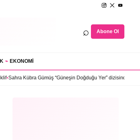
⌕
Abone Ol
IK
⌁
EKONOMİ
übra Gümüş “Güneşin Doğduğu Yer” dizisinde
•
Selin Türkmen “K