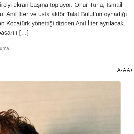
rciyi ekran başına topluyor. Onur Tuna, İsmail
 Anıl İlter ve usta aktör Talat Bulut’un oynadığı
n Kocatürk yönettiği diziden Anıl İlter ayrılacak.
aşarılı […]
kuma
A- A A+