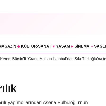
MAGAZİN
◆
KÜLTÜR-SANAT
♥
YAŞAM
▸
SİNEMA
+
SAĞL
’li “Grand Maison İstanbul”dan Sıla Türkoğlu’na teklif
•
Sahra K
ılık
rılı yapımcılarından Asena Bülbüloğlu’nun