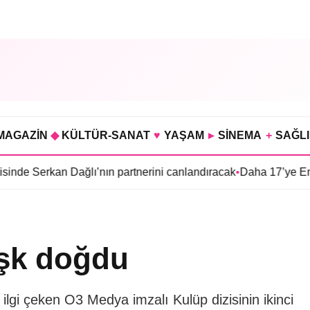
MAGAZİN
◆
KÜLTÜR-SANAT
♥
YAŞAM
▸
SİNEMA
+
SAĞL
Dağlı’nın partnerini canlandıracak
•
Daha 17’ye Emir Sarıhan ail
aşk doğdu
gi çeken O3 Medya imzalı Kulüp dizisinin ikinci