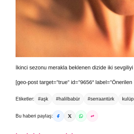
İkinci sezonu merakla beklenen dizide iki sevgili
[geo-post target=”true” id=”9656″ label=”Önerilen 
Etiketler:
#aşk
#halilbabür
#serraarıtürk
kulüp
Bu haberi paylaş: