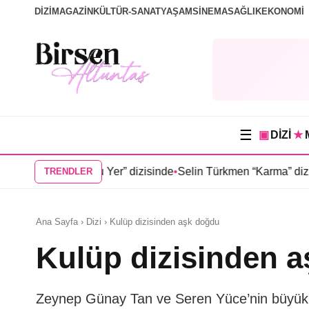
DİZİ
MAGAZİN
KÜLTÜR-SANAT
YAŞAM
SİNEMA
SAĞLIK
EKONOMİ
☰
▣
DİZİ
★
ğduğu Yer” dizisinde
•
Selin Türkmen “Karma” dizisinde Serkan 
TRENDLER
Ana Sayfa › Dizi › Kulüp dizisinden aşk doğdu
Kulüp dizisinden 
Zeynep Günay Tan ve Seren Yüce’nin büyük il