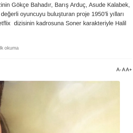
zinin Gökçe Bahadır, Barış Arduç, Asude Kalabek,
değerli oyuncuyu buluşturan proje 1950’li yılları
flix dizisinin kadrosuna Soner karakteriyle Halil
dk okuma
A- A A+