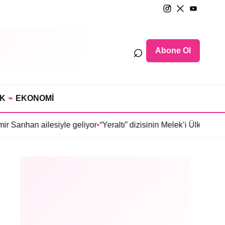
⌕
Abone Ol
IK
⌁
EKONOMİ
esiyle geliyor
•
“Yeraltı” dizisinin Melek’i Ülkü Hilal Çiftçi’nin