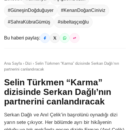
#GüneşinDoğduğuyer
#KenanDoğanCiniviz
#SahraKübraGümüş
#sibeltaşçıoğlu
Bu haberi paylaş:
Ana Sayfa › Dizi › Selin Türkmen “Karma” dizisinde Serkan Dağlı’nın
partnerini canlandıracak
Selin Türkmen “Karma”
dizisinde Serkan Dağlı’nın
partnerini canlandıracak
Serkan Dağlı ve Anıl Çelik’in başrolünü oynadığı dizi
yarın sete çıkıyor. Her bölümde ayrı bir hikâyenin
olduğu ve tek mekânda geçen dizide Erman (Anıl Çelik)