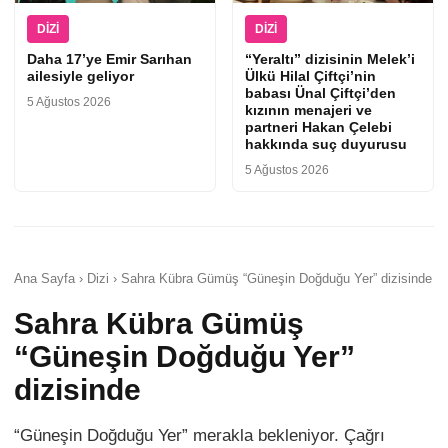
DIZI
DIZI
Daha 17’ye Emir Sarıhan
“Yeraltı” dizisinin Melek’i
ailesiyle geliyor
Ülkü Hilal Çiftçi’nin
babası Ünal Çiftçi’den
5 Ağustos 2026
kızının menajeri ve
partneri Hakan Çelebi
hakkında suç duyurusu
5 Ağustos 2026
Ana Sayfa › Dizi › Sahra Kübra Gümüş “Güneşin Doğduğu Yer” dizisinde
Sahra Kübra Gümüş
“Güneşin Doğduğu Yer”
dizisinde
“Güneşin Doğduğu Yer” merakla bekleniyor. Çağrı