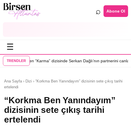
⌕
Abone Ol
☰
•
a” dizisinde Serkan Dağlı’nın partnerini canlandıracak
Daha 17’ye Emi
TRENDLER
Ana Sayfa › Dizi › “Korkma Ben Yanındayım” dizisinin sete çıkış tarihi
ertelendi
“Korkma Ben Yanındayım”
dizisinin sete çıkış tarihi
ertelendi