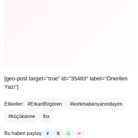
[geo-post target=”true” id=”35483″ label=”Önerilen
Yazı”]
Etiketler:
#ErkanBirgören
#korkmabenyanındayım
#küçükanne
fox
Bu haberi paylaş: