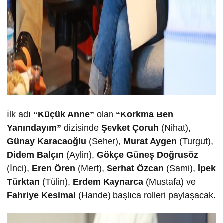
İlk adı
“Küçük Anne”
olan
“Korkma Ben
Yanındayım”
dizisinde
Şevket Çoruh
(Nihat),
Günay Karacaoğlu
(Seher),
Murat Aygen
(Turgut),
Didem Balçın
(Aylin),
Gökçe Güneş Doğrusöz
(İnci),
Eren Ören
(Mert),
Serhat Özcan
(Sami),
İpek
Türktan
(Tülin),
Erdem Kaynarca
(Mustafa) ve
Fahriye Kesimal
(Hande) başlıca rolleri paylaşacak.