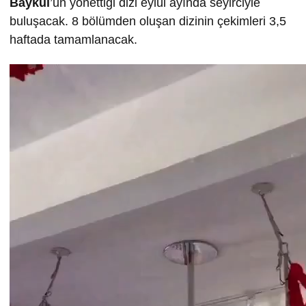
Baykul
’un yönettiği dizi eylül ayında seyirciyle
buluşacak. 8 bölümden oluşan dizinin çekimleri 3,5
haftada tamamlanacak.