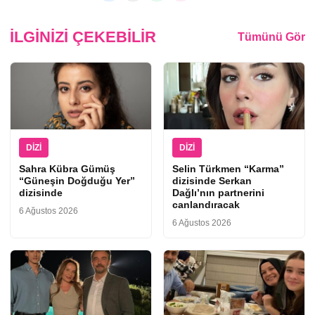
İLGINIZI ÇEKEBILIR
Tümünü Gör
DIZI
DIZI
Sahra Kübra Gümüş
Selin Türkmen “Karma”
“Güneşin Doğduğu Yer”
dizisinde Serkan
dizisinde
Dağlı’nın partnerini
canlandıracak
6 Ağustos 2026
6 Ağustos 2026