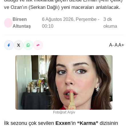
ve Ozan’ın (Serkan Dağlı) yeni maceraları anlatılacak.
Birsen
6 Ağustos 2026, Perşembe -
3 dk
Altuntaş
00:10
okuma
A- A A+
Fotoğraf: Arşiv
İlk sezonu çok sevilen
Exxen
’in
“Karma”
dizisinin