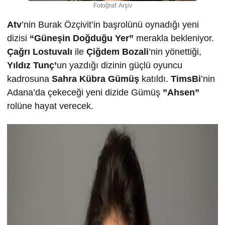
Fotoğraf: Arşiv
Atv
’nin Burak Özçivit’in başrolünü oynadığı yeni
dizisi
“Güneşin Doğduğu Yer”
merakla bekleniyor.
Çağrı Lostuvalı
ile
Çiğdem Bozali
’nin yönettiği,
Yıldız Tunç’
un yazdığı dizinin güçlü oyuncu
kadrosuna
Sahra Kübra Gümüş
katıldı.
TimsBi
’nin
Adana’da çekeceği yeni dizide Gümüş
”Ahsen”
rolüne hayat verecek.