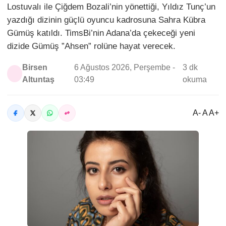
Lostuvalı ile Çiğdem Bozali’nin yönettiği, Yıldız Tunç’un
yazdığı dizinin güçlü oyuncu kadrosuna Sahra Kübra
Gümüş katıldı. TimsBi’nin Adana’da çekeceği yeni
dizide Gümüş ”Ahsen” rolüne hayat verecek.
Birsen
6 Ağustos 2026, Perşembe -
3 dk
Altuntaş
03:49
okuma
A- A A+