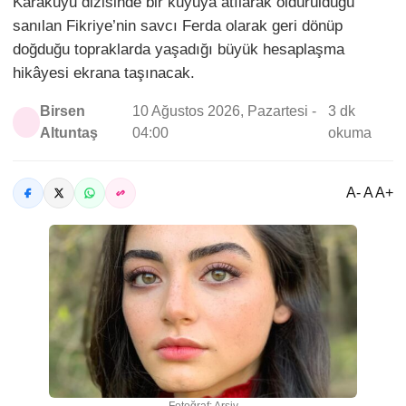
Karakuyu dizisinde bir kuyuya atılarak öldürüldüğü
sanılan Fikriye’nin savcı Ferda olarak geri dönüp
doğduğu topraklarda yaşadığı büyük hesaplaşma
hikâyesi ekrana taşınacak.
Birsen
10 Ağustos 2026, Pazartesi -
3 dk
Altuntaş
04:00
okuma
A- A A+