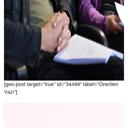
[geo-post target=”true” id=”34499″ label=”Önerilen
Yazı”]