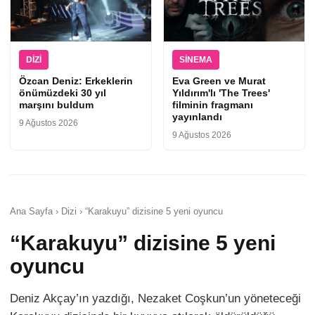
DIZI
SINEMA
Özcan Deniz: Erkeklerin
Eva Green ve Murat
önümüzdeki 30 yıl
Yıldırım'lı 'The Trees'
marşını buldum
filminin fragmanı
yayınlandı
9 Ağustos 2026
9 Ağustos 2026
Ana Sayfa › Dizi › “Karakuyu” dizisine 5 yeni oyuncu
“Karakuyu” dizisine 5 yeni
oyuncu
Deniz Akçay’ın yazdığı, Nezaket Coşkun’un yöneteceği