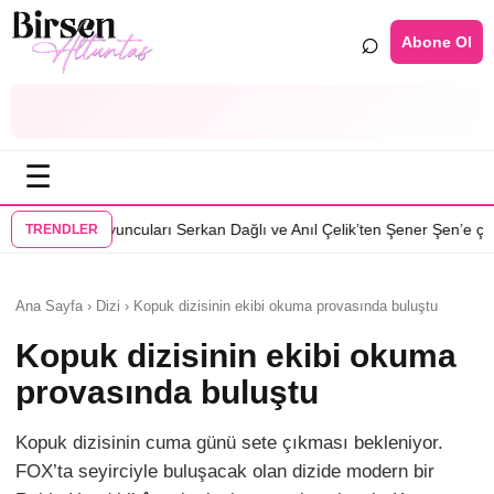
⌕
Abone Ol
☰
•
arı Serkan Dağlı ve Anıl Çelik’ten Şener Şen’e çağrı
Özcan Deniz: Erke
TRENDLER
Ana Sayfa › Dizi › Kopuk dizisinin ekibi okuma provasında buluştu
Kopuk dizisinin ekibi okuma
provasında buluştu
Kopuk dizisinin cuma günü sete çıkması bekleniyor.
FOX’ta seyirciyle buluşacak olan dizide modern bir