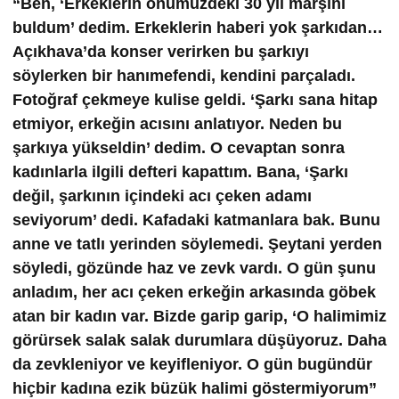
“Ben, ‘Erkeklerin önümüzdeki 30 yıl marşını
buldum’ dedim. Erkeklerin haberi yok şarkıdan…
Açıkhava’da konser verirken bu şarkıyı
söylerken bir hanımefendi, kendini parçaladı.
Fotoğraf çekmeye kulise geldi. ‘Şarkı sana hitap
etmiyor, erkeğin acısını anlatıyor. Neden bu
şarkıya yükseldin’ dedim. O cevaptan sonra
kadınlarla ilgili defteri kapattım. Bana, ‘Şarkı
değil, şarkının içindeki acı çeken adamı
seviyorum’ dedi. Kafadaki katmanlara bak. Bunu
anne ve tatlı yerinden söylemedi. Şeytani yerden
söyledi, gözünde haz ve zevk vardı. O gün şunu
anladım, her acı çeken erkeğin arkasında göbek
atan bir kadın var. Bizde garip garip, ‘O halimimiz
görürsek salak salak durumlara düşüyoruz. Daha
da zevkleniyor ve keyifleniyor. O gün bugündür
hiçbir kadına ezik büzük halimi göstermiyorum”