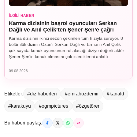
İLGILI HABER
Karma dizisinin başrol oyuncuları Serkan
Dağlı ve Anıl Çelik’ten Şener Şen’e çağrı
Karma dizisinin ikinci sezon çekimleri tüm hızıyla sürüyor. 8
bölümlük dizinin Ozan'ı Serkan Dağlı ve Erman'ı Anıl Çelik
çok sayıda konuk oyuncunun rol alacağı diziye değerli aktör
Şener Şen'in konuk olmasını çok istediklerini anlattı.
09.08.2026
Etiketler:
#dizihaberleri
#emrahözdemir
#kanald
#karakuyu
#ogmpictures
#özgetörer
Bu haberi paylaş: