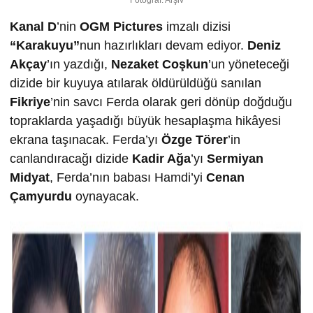
Fotoğraf: Arşiv
Kanal D
’nin
OGM Pictures
imzalı dizisi
“Karakuyu”
nun hazırlıkları devam ediyor.
Deniz
Akçay
’ın yazdığı,
Nezaket Coşkun
’un yöneteceği
dizide bir kuyuya atılarak öldürüldüğü sanılan
Fikriye
’nin savcı Ferda olarak geri dönüp doğduğu
topraklarda yaşadığı büyük hesaplaşma hikâyesi
ekrana taşınacak. Ferda’yı
Özge Törer
’in
canlandıracağı dizide
Kadir Ağa
’yı
Sermiyan
Midyat
, Ferda’nın babası Hamdi’yi
Cenan
Çamyurdu
oynayacak.