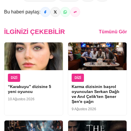
Bu haberi paylaş:
İLGINIZI ÇEKEBILIR
Tümünü Gör
DIZI
DIZI
“Karakuyu” dizisine 5
Karma dizisinin başrol
yeni oyuncu
oyuncuları Serkan Dağlı
ve Anıl Çelik'ten Şener
10 Ağustos 2026
Şen'e çağrı
9 Ağustos 2026