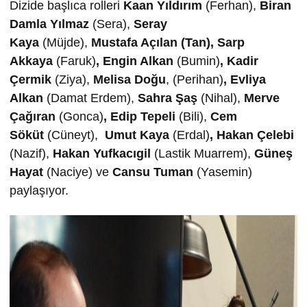
Dizide başlıca rolleri
Kaan Yıldırım
(Ferhan),
Biran
Damla Yılmaz
(Sera),
Seray
Kaya
(Müjde),
Mustafa Açılan
(Tan),
Sarp
Akkaya
(Faruk)
, Engin Alkan
(Bumin)
,
Kadir
Çermik
(Ziya),
Melisa Doğu
, (Perihan)
, Evliya
Alkan
(Damat Erdem),
Sahra Şaş
(Nihal),
Merve
Çağıran
(Gonca)
, Edip Tepeli
(Bili),
Cem
Söküt
(Cüneyt),
Umut Kaya
(Erdal)
,
Hakan Çelebi
(Nazif),
Hakan Yufkacıgil
(Lastik Muarrem),
Güneş
Hayat
(Naciye) ve
Cansu Tuman
(Yasemin)
paylaşıyor.