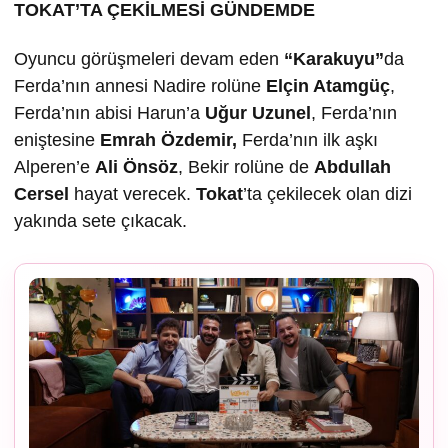
TOKAT’TA ÇEK
İLMESİ GÜNDEMDE
Oyuncu görüşmeleri devam eden
“Karakuyu”
da
Ferda’nın annesi Nadire rolüne
Elçin Atamgüç
,
Ferda’nın abisi Harun’a
U
ğur Uzunel
, Ferda’nın
eniştesine
Emrah Özdemir,
Ferda’nın ilk aşkı
Alperen’e
Ali Önsöz
, Bekir rolüne de
Abdullah
Cersel
hayat verecek.
Tokat
’ta çekilecek olan dizi
yakında sete çıkacak.