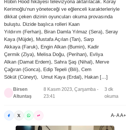
Robin Hood hikâyesi televizyona aktarılacak. Koray
Kerimoğlu‘nun yöneteceği ve eğlenceli karakterleriyle
dikkat çeken dizinin oyuncuları okuma provasında
buluştu. Dizide başlıca rolleri Kaan
Yıldırım (Ferhan), Biran Damla Yılmaz (Sera), Seray
Kaya (Müjde), Mustafa Açılan (Tan), Sarp
Akkaya (Faruk), Engin Alkan (Bumin), Kadir
Çermik (Ziya), Melisa Doğu, (Perihan), Evliya
Alkan (Damat Erdem), Sahra Şaş (Nihal), Merve
Çağıran (Gonca), Edip Tepeli (Bili), Cem
Söküt (Cüneyt), Umut Kaya (Erdal), Hakan […]
Birsen
8 Kasım 2023, Çarşamba -
3 dk
Altuntaş
23:41
okuma
A- A A+