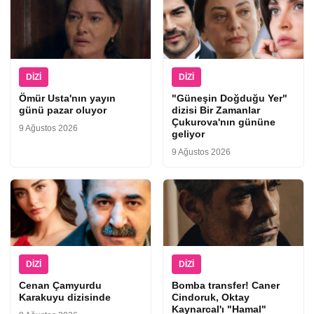
DIZI
DIZI
Ömür Usta'nın yayın
"Güneşin Doğduğu Yer"
günü pazar oluyor
dizisi Bir Zamanlar
Çukurova'nın gününe
9 Ağustos 2026
geliyor
9 Ağustos 2026
DIZI
DIZI
Cenan Çamyurdu
Bomba transfer! Caner
Karakuyu dizisinde
Cindoruk, Oktay
Kaynarcal'ı "Hamal"