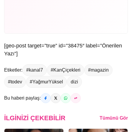
[geo-post target=”true” id=”38475″ label=”Önerilen
Yazı”]
Etiketler:
#kanal7
#KanÇiçekleri
#magazin
#todev
#YağmurYüksel
dizi
Bu haberi paylaş:
İLGINIZI ÇEKEBILIR
Tümünü Gör