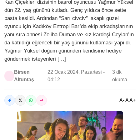
Kan Çiçekleri dizisinin başrol oyuncusu Yağmur Yüksel
dün 22. yaş gününü kutladı. Genç yıldıza önce sette
pasta kesildi. Ardından “Sarı civciv” lakaplı güzel
oyuncu için Kadıköy Entropi Bar’da ekip arkadaşlarının
yanı sıra annesi Zeliha Duman ve kız kardeşi Ceylan’ın
da katıldığı eğlenceli bir yaş gününü kutlaması yapıldı.
Yağmur Yüksel doğum gününden kendisine hediye
göndermek isteyenleri […]
Birsen
22 Ocak 2024, Pazartesi -
3 dk
Altuntaş
04:12
okuma
A- A A+