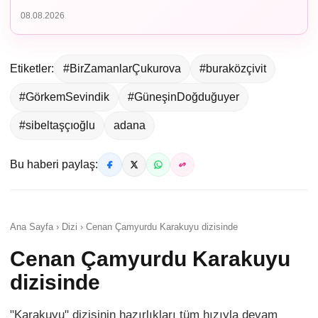
08.08.2026
Etiketler:
#BirZamanlarÇukurova
#buraközçivit
#GörkemSevindik
#GüneşinDoğduğuyer
#sibeltaşçıoğlu
adana
Bu haberi paylaş:
Ana Sayfa › Dizi › Cenan Çamyurdu Karakuyu dizisinde
Cenan Çamyurdu Karakuyu
dizisinde
"Karakuyu" dizisinin hazırlıkları tüm hızıyla devam