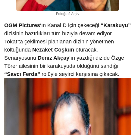
Fotoğraf: Arşiv
OGM Pictures
‘ın Kanal D için çekeceği
“Karakuyu”
dizisinin hazırlıkları tüm hızıyla devam ediyor.
Tokat’ta çekilmesi planlanan dizinin yönetmen
koltuğunda
Nezaket Coşkun
oturacak.
Senaryosunu
Deniz Akçay
‘ın yazdığı dizide Özge
Törer ailesinin bir karakuyuda öldüğünü sandığı
“Savcı Ferda”
rolüyle seyirci karşısına çıkacak.