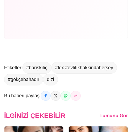
Etiketler:
#barışkılıç
#fox #evlilikhakkındaherşey
#gökçebahadır
dizi
Bu haberi paylaş:
İLGINIZI ÇEKEBILIR
Tümünü Gör