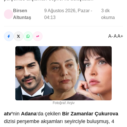
Birsen
9 Ağustos 2026, Pazar -
3 dk
Altuntaş
04:13
okuma
A- A A+
Fotoğraf: Arşiv
atv’
nin
Adana
‘da çekilen
Bir Zamanlar Çukurova
dizisi perşembe akşamları seyirciyle buluşmuş, 4