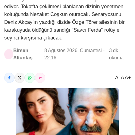
ediyor. Tokat'ta çekilmesi planlanan dizinin yönetmen
koltuğunda Nezaket Coşkun oturacak. Senaryosunu
Deniz Akçay'ın yazdığı dizide Özge Törer ailesinin bir
karakuyuda öldüğünü sandığı "Savcı Ferda" rolüyle
seyirci karşısına çıkacak.
Birsen
8 Ağustos 2026, Cumartesi -
3 dk
Altuntaş
22:16
okuma
A- A A+