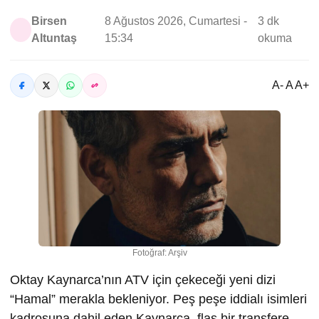
Birsen
8 Ağustos 2026, Cumartesi -
3 dk
Altuntaş
15:34
okuma
A- A A+
Fotoğraf: Arşiv
Oktay Kaynarca’nın ATV için çekeceği yeni dizi
“Hamal” merakla bekleniyor. Peş peşe iddialı isimleri
kadrosuna dahil eden Kaynarca, flaş bir transfere