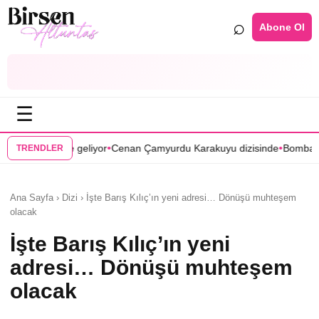
⌕
Abone Ol
☰
•
•
r
Cenan Çamyurdu Karakuyu dizisinde
Bomba transfer! Caner Cindoruk
TRENDLER
Ana Sayfa › Dizi › İşte Barış Kılıç’ın yeni adresi… Dönüşü muhteşem
olacak
İşte Barış Kılıç’ın yeni
adresi… Dönüşü muhteşem
olacak