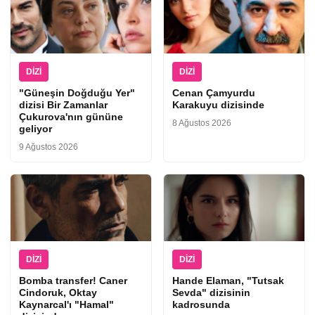
DIZI
DIZI
"Güneşin Doğduğu Yer"
Cenan Çamyurdu
dizisi Bir Zamanlar
Karakuyu dizisinde
Çukurova'nın gününe
8 Ağustos 2026
geliyor
9 Ağustos 2026
DIZI
DIZI
Bomba transfer! Caner
Hande Elaman, "Tutsak
Cindoruk, Oktay
Sevda" dizisinin
Kaynarcal'ı "Hamal"
kadrosunda