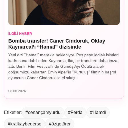
İLGILI HABER
Bomba transfer! Caner Cindoruk, Oktay
Kaynarcal’ı “Hamal” dizisinde
Yeni dizi "Hamal" merakla bekleniyor. Peş peşe iddialı isimleri
kadrosuna dahil eden Kaynarca, flaş bir transfere daha imza
attı. Berlin Film Festivali'nde Gümüş Ayı Ödülü alarak
göğsümüzü kabartan Emin Alper'in "Kurtuluş" filminin başrol
oyuncusu Caner Cindoruk ile el sıkıştı.
08.08.2026
Etiketler:
#cenançamyurdu
#Ferda
#Hamdi
#kralkaybederse
#özgetörer