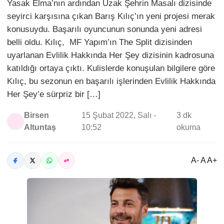
Yasak Elma’nın ardından Uzak Şehrin Masalı dizisinde
seyirci karşısına çıkan Barış Kılıç’ın yeni projesi merak
konusuydu. Başarılı oyuncunun sonunda yeni adresi
belli oldu. Kılıç, MF Yapım’ın The Split dizisinden
uyarlanan Evlilik Hakkında Her Şey dizisinin kadrosuna
katıldığı ortaya çıktı. Kulislerde konuşulan bilgilere göre
Kılıç, bu sezonun en başarılı işlerinden Evlilik Hakkında
Her Şey’e sürpriz bir […]
Birsen
15 Şubat 2022, Salı -
3 dk
Altuntaş
10:52
okuma
A- A A+