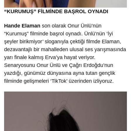
“KURUMU
Ş” FİLMİND
E BA
ŞROL OYNADI
Hande Elaman
son olarak Onur Ünlü’nün
“Kurumuş” filminde başrol oynadı. Ünlü’nün ‘İyi
şeyler birikmiyor’ sloganıyla çektiği filmde Elaman,
dezavantajlı bir mahalleden ulusal ses yarışmasında
yarı finale kalmış Erva’ya hayat veriyor.
Senaryosunu Onur Ünlü ve Çağrı Erdoğdu’nun
yazdığı, günümüz dünyasına ayna tutan gençlik
filminde gelişmeleri ‘TikTok’ üzerinden izliyoruz.