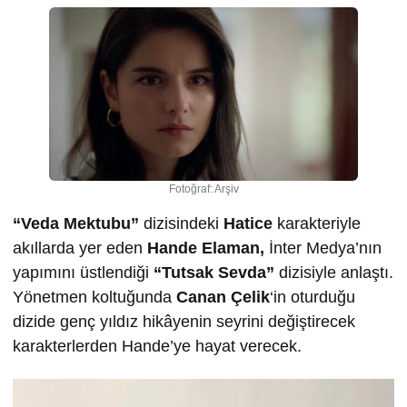
Fotoğraf: Arşiv
“Veda Mektubu”
dizisindeki
Hatice
karakteriyle
akıllarda yer eden
Hande Elaman,
İnter Medya’nın
yapımını üstlendiği
“Tutsak Sevda”
dizisiyle anlaştı.
Yönetmen koltuğunda
Canan Çelik
‘in oturduğu
dizide genç yıldız hikâyenin seyrini değiştirecek
karakterlerden Hande’ye hayat verecek.