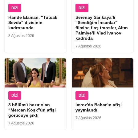
DIZI
DIZI
Hande Elaman, "Tutsak
Serenay Sarıkaya’lı
Sevda" dizisinin
“Sevdiğim İnsanlar”
kadrosunda
filmine flaş transfer, Altın
Palmiye’li Vlad Ivanov
8 Ağustos 2026
kadroda
7 Ağustos 2026
DIZI
DIZI
3 bölümü hazır olan
İmroz'da Bahar'ın afişi
“Mercan Köşk”ün afişi
yayınlandı
görücüye çıktı
7 Ağustos 2026
7 Ağustos 2026