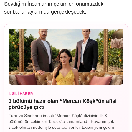
Sevdiğim İnsanlar’ın çekimleri önümüzdeki
sonbahar aylarında gerçekleşecek.
İLGILI HABER
3 bölümü hazır olan “Mercan Köşk”ün afişi
görücüye çıktı
Faro ve Sinehane imzalı “Mercan Köşk” dizisinin ilk 3
bölümünün çekimleri Tarsus’ta tamamlandı. Havanın çok
sıcak olması nedeniyle sete ara verildi. Ekibin yeni çekim