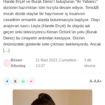
Hande Erçel ve Burak Deniz’i buluşturan “İki Yabancı”
dizisinin hazırlıkları tüm hızıyla devam ediyor. Tims&B
imzalı dizide olaylar bir hayırsever iş insanının
cesedinin ormanlık alanda bulunmasıyla başlıyor. Olayı
araştıran savcı Leyla (Hande Erçel) ile olayda adı
geçen ünlü televizyoncu Kenan Öztürk’ün yolu (Burak
Deniz) bu cinayetin ardından kesişiyor. Dizinin
önümüzdeki günlerde sete çıkması bekleniyordu. Ancak
[…]
Birsen
11 Mart 2023, Cumartesi -
3 dk
Altuntaş
13:37
okuma
A- A A+