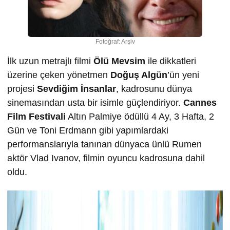
Fotoğraf: Arşiv
İlk uzun metrajlı filmi
Ölü Mevsim
ile dikkatleri
üzerine çeken yönetmen
Doğuş Algün
’ün yeni
projesi
Sevdiğim İnsanlar
, kadrosunu dünya
sinemasından usta bir isimle güçlendiriyor.
Cannes
Film Festivali
Altın Palmiye ödüllü 4 Ay, 3 Hafta, 2
Gün ve Toni Erdmann gibi yapımlardaki
performanslarıyla tanınan dünyaca ünlü Rumen
aktör Vlad Ivanov, filmin oyuncu kadrosuna dahil
oldu.