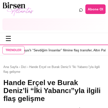
⌕
Abone Ol
☰
ya’lı “Sevdiğim İnsanlar” filmine flaş transfer, Altın Palmiye’li Vlad Iv
TRENDLER
Ana Sayfa › Dizi › Hande Erçel ve Burak Deniz’li “İki Yabancı”yla ilgili
flaş gelişme
Hande Erçel ve Burak
Deniz’li “İki Yabancı”yla ilgili
flaş gelişme