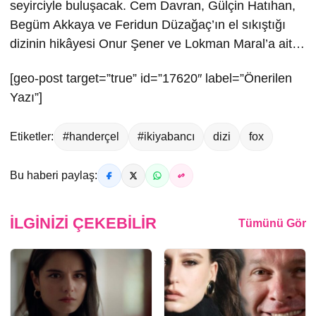
seyirciyle buluşacak. Cem Davran, Gülçin Hatıhan,
Begüm Akkaya ve Feridun Düzağaç’ın el sıkıştığı
dizinin hikâyesi Onur Şener ve Lokman Maral’a ait…
[geo-post target=”true” id=”17620″ label=”Önerilen
Yazı”]
Etiketler:
#handerçel
#ikiyabancı
dizi
fox
Bu haberi paylaş:
İLGINIZI ÇEKEBILIR
Tümünü Gör