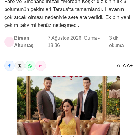
Faro ve Sinehane imzalı “Mercan Köşk” dizisinin ilk 3
bölümünün çekimleri Tarsus’ta tamamlandı. Havanın
çok sıcak olması nedeniyle sete ara verildi. Ekibin yeni
çekim takvimi henüz netleşmedi.
Birsen
7 Ağustos 2026, Cuma -
3 dk
Altuntaş
18:36
okuma
A- A A+