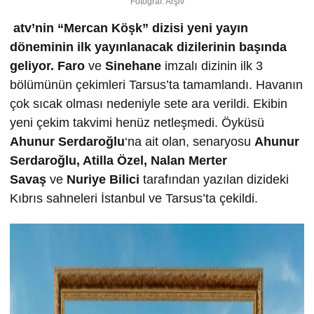
Fotoğraf: Arşiv
atv’nin “Mercan Köşk” dizisi yeni yayın
döneminin ilk yayınlanacak dizilerinin başında
geliyor.
Faro
ve
Sinehane
imzalı dizinin ilk 3
bölümünün çekimleri Tarsus’ta tamamlandı. Havanın
çok sıcak olması nedeniyle sete ara verildi. Ekibin
yeni çekim takvimi henüz netleşmedi. Öyküsü
Ahunur Serdaro
ğ
lu
‘na ait olan, senaryosu
Ahunur
Serdaro
ğ
lu, Atilla Özel, Nalan Merter
Sava
ş
ve
Nuriye Bilici
tarafından yazılan dizideki
Kıbrıs sahneleri İstanbul ve Tarsus’ta çekildi.