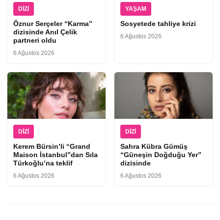
DIZI
YAŞAM
Öznur Serçeler “Karma”
Sosyetede tahliye krizi
dizisinde Anıl Çelik
6 Ağustos 2026
partneri oldu
6 Ağustos 2026
DIZI
DIZI
Kerem Bürsin’li “Grand
Sahra Kübra Gümüş
Maison İstanbul”dan Sıla
“Güneşin Doğduğu Yer”
Türkoğlu’na teklif
dizisinde
6 Ağustos 2026
6 Ağustos 2026