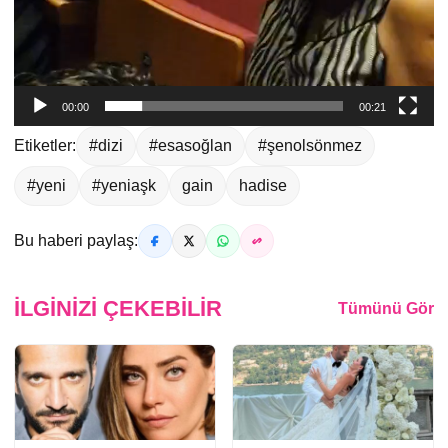
00:00
00:21
Etiketler:
#dizi
#esasoğlan
#şenolsönmez
#yeni
#yeniaşk
gain
hadise
Bu haberi paylaş:
İLGINIZI ÇEKEBILIR
Tümünü Gör