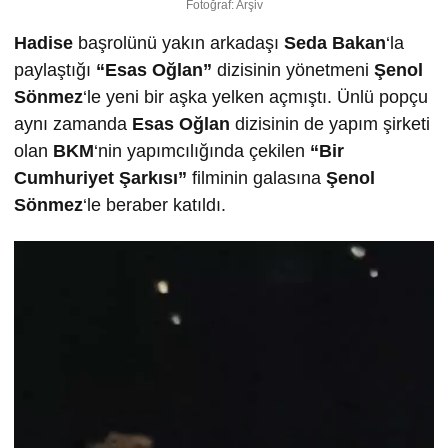
Fotoğraf: Arşiv
Hadise
başrolünü yakın arkadaşı
Seda Bakan
‘la
paylaştığı
“Esas Oğlan”
dizisinin yönetmeni
Şenol
Sönmez
‘le yeni bir aşka yelken açmıştı. Ünlü popçu
aynı zamanda
Esas Oğlan
dizisinin de yapım şirketi
olan
BKM
‘nin yapımcılığında çekilen
“Bir
Cumhuriyet Şarkısı”
filminin galasına
Şenol
Sönmez
‘le beraber katıldı.
Video
oynatıcı