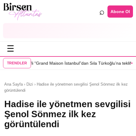
⌕
Abone Ol
☰
•
rand Maison İstanbul”dan Sıla Türkoğlu’na teklif
Sahra Kübra Gümüş “G
TRENDLER
Ana Sayfa › Dizi › Hadise ile yönetmen sevgilisi Şenol Sönmez ilk kez
görüntülendi
Hadise ile yönetmen sevgilisi
Şenol Sönmez ilk kez
görüntülendi