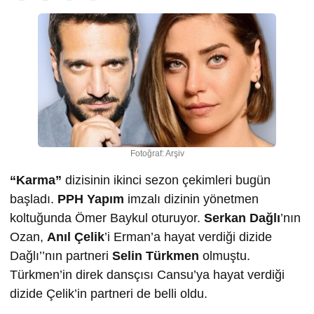
Fotoğraf: Arşiv
“Karma”
dizisinin ikinci sezon çekimleri bugün
başladı.
PPH Yapım
imzalı dizinin yönetmen
koltuğunda Ömer Baykul oturuyor.
Serkan Dağlı
’nın
Ozan,
Anıl Çelik
’i Erman’a hayat verdiği dizide
Dağlı’’nın partneri
Selin Türkmen
olmuştu.
Türkmen’in direk dansçısı Cansu’ya hayat verdiği
dizide Çelik’in partneri de belli oldu.