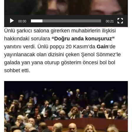
00:00
00:21
Ünlü şarkıcı salona girerken muhabirlerin ilişkisi
hakkındaki sorulara
“Doğru anda konuşuruz”
yanıtını verdi. Ünlü popçu 20 Kasım’da
Gain
‘de
yayınlanacak olan dizisini çeken Şenol Sönmez’le
galada yan yana oturup gösterim öncesi bol bol
sohbet etti.
Video
oynatıcı