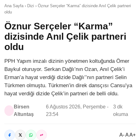
Ana Sayfa › Dizi › Öznur Serçeler “Karma” dizisinde Anıl Çelik partneri
oldu
Öznur Serçeler “Karma”
dizisinde Anıl Çelik partneri
oldu
PPH Yapım imzalı dizinin yönetmen koltuğunda Ömer
Baykul oturuyor. Serkan Dağlı’nın Ozan, Anıl Çelik’i
Erman’a hayat verdiği dizide Dağlı’’nın partneri Selin
Türkmen olmuştu. Türkmen’in direk dansçısı Cansu’ya
hayat verdiği dizide Çelik’in partneri de belli oldu.
Birsen
6 Ağustos 2026, Perşembe -
3 dk
Altuntaş
23:54
okuma
A- A A+