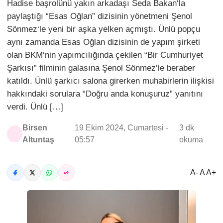
Hadise başrolünü yakın arkadaşı Seda Bakan‘la
paylaştığı “Esas Oğlan” dizisinin yönetmeni Şenol
Sönmez‘le yeni bir aşka yelken açmıştı. Ünlü popçu
aynı zamanda Esas Oğlan dizisinin de yapım şirketi
olan BKM‘nin yapımcılığında çekilen “Bir Cumhuriyet
Şarkısı” filminin galasına Şenol Sönmez‘le beraber
katıldı. Ünlü şarkıcı salona girerken muhabirlerin ilişkisi
hakkındaki sorulara “Doğru anda konuşuruz” yanıtını
verdi. Ünlü […]
Birsen
19 Ekim 2024, Cumartesi -
3 dk
Altuntaş
05:57
okuma
A- A A+