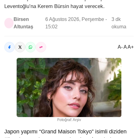
Leventoğlu’na Kerem Bürsin hayat verecek.
Birsen
6 Ağustos 2026, Perşembe -
3 dk
Altuntaş
15:02
okuma
A- A A+
Fotoğraf: Arşiv
Japon yapımı “Grand Maison Tokyo” isimli diziden