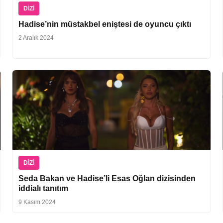
DIZI
Hadise’nin müstakbel eniştesi de oyuncu çıktı
2 Aralık 2024
DIZI
Seda Bakan ve Hadise’li Esas Oğlan dizisinden
iddialı tanıtım
9 Kasım 2024