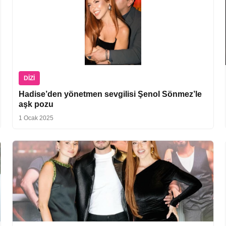
DIZI
Hadise’den yönetmen sevgilisi Şenol Sönmez’le
aşk pozu
1 Ocak 2025