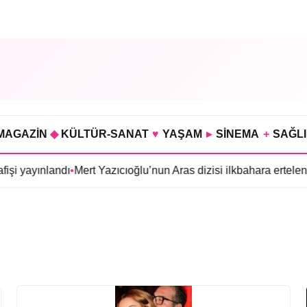
MAGAZİN
◆
KÜLTÜR-SANAT
♥
YAŞAM
▸
SİNEMA
+
SAĞL
 yayınlandı
•
Mert Yazıcıoğlu’nun Aras dizisi ilkbahara ertelendi
•
G