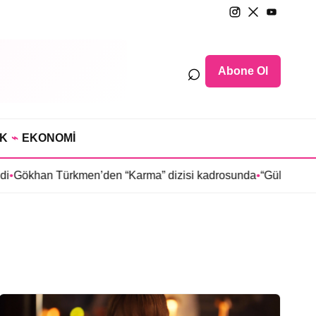
⌕
Abone Ol
IK
⌁
EKONOMİ
ökhan Türkmen’den “Karma” dizisi kadrosunda
•
“Güldür Güldür 