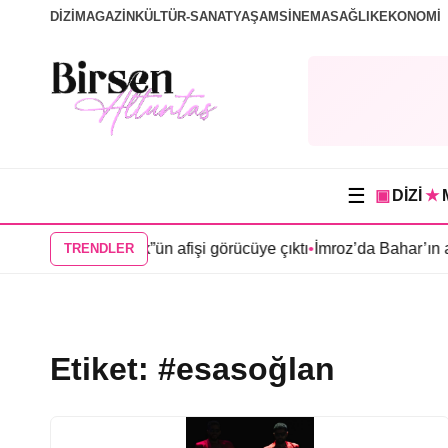
DİZİ
MAGAZİN
KÜLTÜR-SANAT
YAŞAM
SİNEMA
SAĞLIK
EKONOMİ
☰
▣
DİZİ
★
an “Mercan Köşk”ün afişi görücüye çıktı
•
İmroz’da Bahar’ın afişi
TRENDLER
Etiket:
#esasoğlan