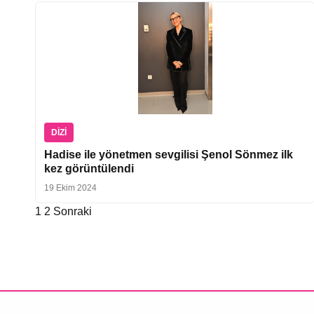
DIZI
Hadise ile yönetmen sevgilisi Şenol Sönmez ilk
kez görüntülendi
19 Ekim 2024
1
2
Sonraki
Yazı
sayfalaması