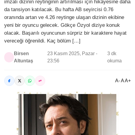
imzalı dizinin reytinginin artırılması için hikâyesine daha
da tansiyon katılacak. Bu hafta AB seyircisi 0.76
oranında artan ve 4.26 reytinge ulaşan dizinin ekibine
yeni bir oyuncu gelecek. Gökçe Özyol diziye konuk
olacak. Başarılı oyuncunun sürpriz bir karaktere hayat
vereceği öğrenildi. Kaç bölüm […]
Birsen
23 Kasım 2025, Pazar -
3 dk
Altuntaş
23:56
okuma
A- A A+