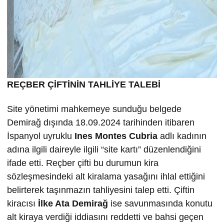
REÇBER ÇİFTİNİN TAHLİYE TALEBİ
Site yönetimi mahkemeye sunduğu belgede
Demirağ dışında 18.09.2024 tarihinden itibaren
İspanyol uyruklu
Ines Montes Cubria
adlı kadının
adına ilgili daireyle ilgili “site kartı” düzenlendiğini
ifade etti. Reçber çifti bu durumun kira
sözleşmesindeki alt kiralama yasağını ihlal ettiğini
belirterek taşınmazın tahliyesini talep etti. Çiftin
kiracısı
İlke
Ata Demira
ğ
ise savunmasında konutu
alt kiraya verdiği iddiasını reddetti ve bahsi geçen