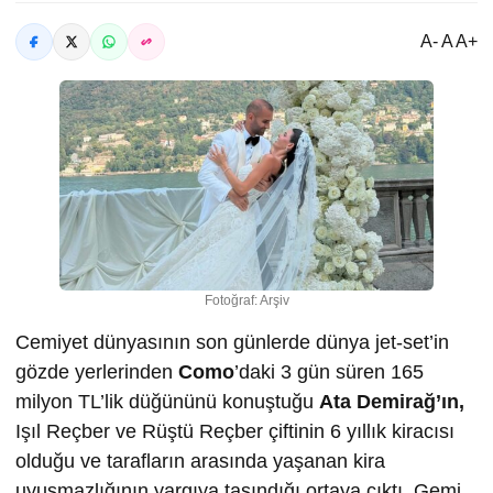
A- A A+
Fotoğraf: Arşiv
Cemiyet dünyasının son günlerde dünya jet-set’in
gözde yerlerinden
Como
’daki 3 gün süren 165
milyon TL’lik düğününü konuştuğu
Ata Demirağ’ın,
Işıl Reçber ve Rüştü Reçber çiftinin 6 yıllık kiracısı
olduğu ve tarafların arasında yaşanan kira
uyuşmazlığının yargıya taşındığı ortaya çıktı. Gemi