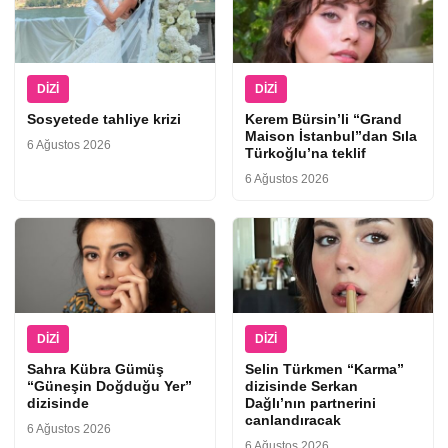
DIZI
DIZI
Sosyetede tahliye krizi
Kerem Bürsin’li “Grand
Maison İstanbul”dan Sıla
6 Ağustos 2026
Türkoğlu’na teklif
6 Ağustos 2026
DIZI
DIZI
Sahra Kübra Gümüş
Selin Türkmen “Karma”
“Güneşin Doğduğu Yer”
dizisinde Serkan
dizisinde
Dağlı’nın partnerini
canlandıracak
6 Ağustos 2026
6 Ağustos 2026