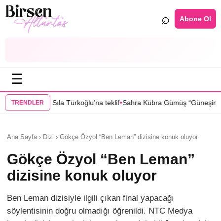
⌕
Abone Ol
☰
•
•
 teklif
Sahra Kübra Gümüş “Güneşin Doğduğu Yer” dizisinde
Selin Tü
TRENDLER
Ana Sayfa › Dizi › Gökçe Özyol “Ben Leman” dizisine konuk oluyor
Gökçe Özyol “Ben Leman”
dizisine konuk oluyor
Ben Leman dizisiyle ilgili çıkan final yapacağı
söylentisinin doğru olmadığı öğrenildi. NTC Medya