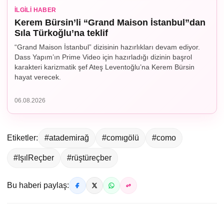
İLGILI HABER
Kerem Bürsin’li “Grand Maison İstanbul”dan
Sıla Türkoğlu’na teklif
“Grand Maison İstanbul” dizisinin hazırlıkları devam ediyor.
Dass Yapım’ın Prime Video için hazırladığı dizinin başrol
karakteri karizmatik şef Ateş Leventoğlu’na Kerem Bürsin
hayat verecek.
06.08.2026
Etiketler:
#atademirağ
#comıgölü
#como
#IşılReçber
#rüştüreçber
Bu haberi paylaş: