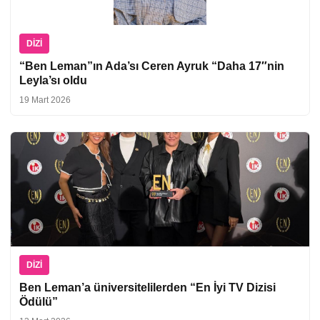
DIZI
“Ben Leman”ın Ada’sı Ceren Ayruk “Daha 17″nin
Leyla’sı oldu
19 Mart 2026
DIZI
Ben Leman’a üniversitelilerden “En İyi TV Dizisi
Ödülü”