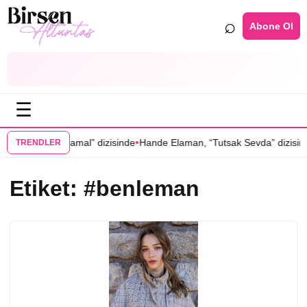
⌕
Abone Ol
☰
•
narcal’ı “Hamal” dizisinde
Hande Elaman, “Tutsak Sevda” dizisinin k
TRENDLER
Etiket:
#benleman