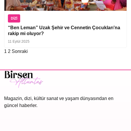
DIZI
“Ben Leman” Uzak Şehir ve Cennetin Çocukları’na
rakip mi oluyor?
11 Eylül 2025
1
2
Sonraki
Yazı
sayfalaması
Magazin, dizi, kültür sanat ve yaşam dünyasından en
güncel haberler.