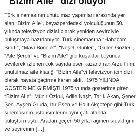
“Bizim Aile” dizi oluyor
Türk sinemasının unutulmaz yapımları arasında yer
alan “Bizim Aile”, beyazperdedeki yolculuğunun 50.
yılında televizyon dizisi olarak yeniden seyirciyle
buluşmaya hazırlanıyor. Türk sinemasına “Hababam
Sınıfı”, “Mavi Boncuk”, “Neşeli Günler”, “Gülen Gözler”,
“Aile Şerefi” ve “Bizim Aile” gibi kuşaklar boyunca
sevilerek izlenen çok sayıda eser kazandıran Arzu Film,
unutulmaz aile klasiği “Bizim Aile”yi televizyon için dizi
olarak hayata geçirme kararı aldı. 1975 YILINDA
GÖSTERİME GİRMİŞTİ 1975 yılında gösterime giren
“Bizim Aile”; Münir Özkul, Adile Naşit, Tarık Akan, Şener
Şen, Ayşen Gruda, Itır Esen ve Halit Akçatepe gibi Türk
sinemasının usta isimlerini aynı çatı altında
buluşturmuştu. Aradan geçen 50 yıla rağmen sıcaklığını
ve seyircinin […]