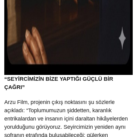
“SEYİRCİMİZİN BİZE YAPTIĞI GÜÇLÜ BİR
ÇAĞRI”
Arzu Film, projenin çıkış noktasını şu sözlerle
açıkladı: “Toplumumuzun şiddetten, karanlık
entrikalardan ve insanın içini daraltan hikâyelerden
yorulduğunu görüyoruz. Seyircimizin yeniden aynı
sofranın etrafında buluşabileceği; gülerken