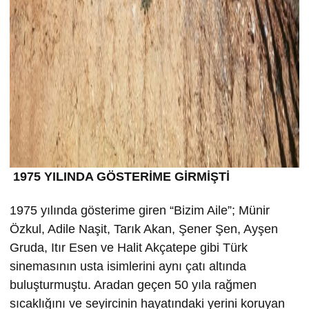
1975 YILINDA GÖSTERİME GİRMİŞTİ
1975 yılında gösterime giren “Bizim Aile”; Münir
Özkul, Adile Naşit, Tarık Akan, Şener Şen, Ayşen
Gruda, Itır Esen ve Halit Akçatepe gibi Türk
sinemasının usta isimlerini aynı çatı altında
buluşturmuştu. Aradan geçen 50 yıla rağmen
sıcaklığını ve seyircinin hayatındaki yerini koruyan