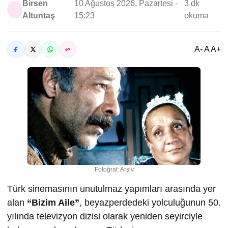
Birsen
10 Ağustos 2026, Pazartesi -
3 dk
Altuntaş
15:23
okuma
A- A A+
Fotoğraf: Arşiv
Türk sinemasının unutulmaz yapımları arasında yer
alan
“Bizim Aile”
, beyazperdedeki yolculuğunun 50.
yılında televizyon dizisi olarak yeniden seyirciyle