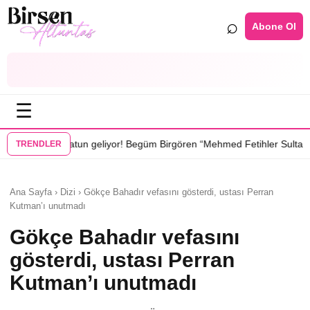
⌕
Abone Ol
☰
•
eliyor! Begüm Birgören “Mehmed Fetihler Sultanı”nda
“Karakuyu” dizi
TRENDLER
Ana Sayfa › Dizi › Gökçe Bahadır vefasını gösterdi, ustası Perran
Kutman’ı unutmadı
Gökçe Bahadır vefasını
gösterdi, ustası Perran
Kutman’ı unutmadı