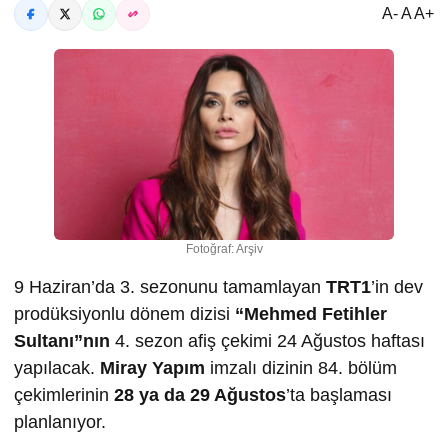
A- A A+
Fotoğraf: Arşiv
9 Haziran’da 3. sezonunu tamamlayan
TRT1
’in dev
prodüksiyonlu dönem dizisi
“Mehmed Fetihler
Sultanı”nın
4. sezon afiş çekimi 24 Ağustos haftası
yapılacak.
Miray Yapım
imzalı dizinin 84. bölüm
çekimlerinin
28 ya da 29 A
ğ
ustos
’ta başlaması
planlanıyor.