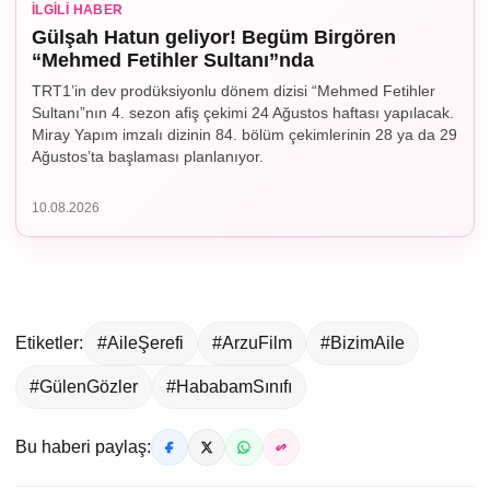
İLGILI HABER
Gülşah Hatun geliyor! Begüm Birgören
“Mehmed Fetihler Sultanı”nda
TRT1’in dev prodüksiyonlu dönem dizisi “Mehmed Fetihler
Sultanı”nın 4. sezon afiş çekimi 24 Ağustos haftası yapılacak.
Miray Yapım imzalı dizinin 84. bölüm çekimlerinin 28 ya da 29
Ağustos’ta başlaması planlanıyor.
10.08.2026
Etiketler:
#AileŞerefi
#ArzuFilm
#BizimAile
#GülenGözler
#HababamSınıfı
Bu haberi paylaş: