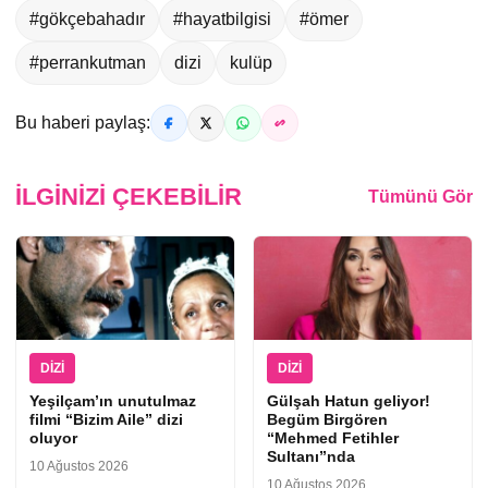
#gökçebahadır
#hayatbilgisi
#ömer
#perrankutman
dizi
kulüp
Bu haberi paylaş:
İLGINIZI ÇEKEBILIR
Tümünü Gör
DIZI
DIZI
Yeşilçam’ın unutulmaz
Gülşah Hatun geliyor!
filmi “Bizim Aile” dizi
Begüm Birgören
oluyor
“Mehmed Fetihler
Sultanı”nda
10 Ağustos 2026
10 Ağustos 2026