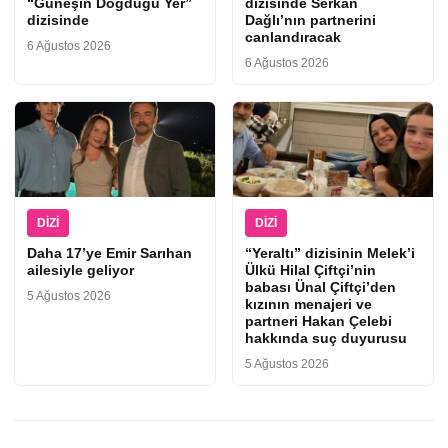
“Güneşin Doğduğu Yer”
dizisinde Serkan
dizisinde
Dağlı’nın partnerini
canlandıracak
6 Ağustos 2026
6 Ağustos 2026
DIZI
DIZI
Daha 17’ye Emir Sarıhan
“Yeraltı” dizisinin Melek’i
ailesiyle geliyor
Ülkü Hilal Çiftçi’nin
babası Ünal Çiftçi’den
5 Ağustos 2026
kızının menajeri ve
partneri Hakan Çelebi
hakkında suç duyurusu
5 Ağustos 2026