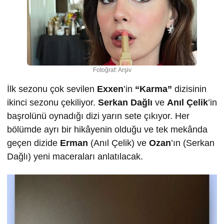
Fotoğraf: Arşiv
İlk sezonu çok sevilen
Exxen
’in
“Karma”
dizisinin
ikinci sezonu çekiliyor.
Serkan Dağlı
ve
Anıl Çelik
’in
başrolünü oynadığı dizi yarın sete çıkıyor. Her
bölümde ayrı bir hikâyenin olduğu ve tek mekânda
geçen dizide
Erman
(Anıl Çelik) ve
Ozan
’ın (Serkan
Dağlı) yeni maceraları anlatılacak.