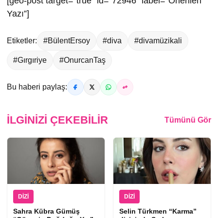
[geo-post target=”true” id=”72946″ label=”Önerilen
Yazı”]
Etiketler:
#BülentErsoy
#diva
#divamüzikali
#Gırgıriye
#OnurcanTaş
Bu haberi paylaş:
İLGINIZI ÇEKEBILIR
Tümünü Gör
DIZI
DIZI
Sahra Kübra Gümüş
Selin Türkmen “Karma”