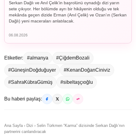
Serkan Dağlı ve Anıl Çelik’in başrolünü oynadığı dizi yarın
sete çıkıyor. Her bölümde ayrı bir hikâyenin olduğu ve tek
mekânda geçen dizide Erman (Anıl Çelik) ve Ozan’ın (Serkan
Dağlı) yeni maceraları anlatılacak.
06.08.2026
Etiketler:
#almanya
#ÇiğdemBozali
#GüneşinDoğduğuyer
#KenanDoğanCiniviz
#SahraKübraGümüş
#sibeltaşçıoğlu
Bu haberi paylaş:
Ana Sayfa › Dizi › Selin Türkmen “Karma” dizisinde Serkan Dağlı’nın
partnerini canlandıracak