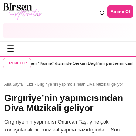
⌕
Abone Ol
☰
•
arma” dizisinde Serkan Dağlı’nın partnerini canlandıracak
Daha 17’ye E
TRENDLER
Ana Sayfa › Dizi › Gırgıriye’nin yapımcısından Diva Müzikali geliyor
Gırgıriye’nin yapımcısından
Diva Müzikali geliyor
Gırgıriye‘nin yapımcısı Onurcan Taş, yine çok
konuşulacak bir müzikal yapma hazırlığında… Son