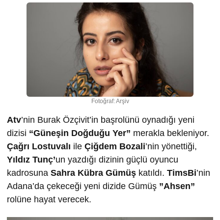
Fotoğraf: Arşiv
Atv
’nin Burak Özçivit’in başrolünü oynadığı yeni
dizisi
“Güneşin Doğduğu Yer”
merakla bekleniyor.
Çağrı Lostuvalı
ile
Çiğdem Bozali
’nin yönettiği,
Yıldız Tunç’
un yazdığı dizinin güçlü oyuncu
kadrosuna
Sahra Kübra Gümüş
katıldı.
TimsBi
’nin
Adana’da çekeceği yeni dizide Gümüş
”Ahsen”
rolüne hayat verecek.