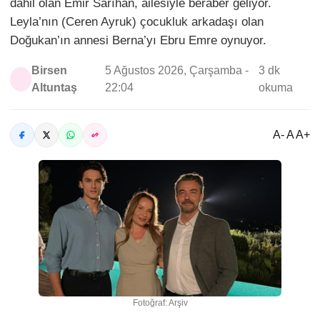
dahil olan Emir Sarıhan, ailesiyle beraber geliyor.
Leyla’nın (Ceren Ayruk) çocukluk arkadaşı olan
Doğukan’ın annesi Berna’yı Ebru Emre oynuyor.
Birsen
5 Ağustos 2026, Çarşamba -
3 dk
Altuntaş
22:04
okuma
A- A A+
Fotoğraf: Arşiv