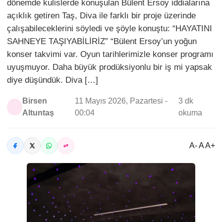
dönemde kulislerde konuşulan Bülent Ersoy iddialarına
açıklık getiren Taş, Diva ile farklı bir proje üzerinde
çalışabileceklerini söyledi ve şöyle konuştu: “HAYATINI
SAHNEYE TAŞIYABİLİRİZ” “Bülent Ersoy’un yoğun
konser takvimi var. Oyun tarihlerimizle konser programı
uyuşmuyor. Daha büyük prodüksiyonlu bir iş mi yapsak
diye düşündük. Diva […]
Birsen
11 Mayıs 2026, Pazartesi -
3 dk
Altuntaş
00:04
okuma
A- A A+