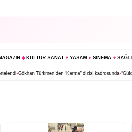
MAGAZİN
◆
KÜLTÜR-SANAT
♥
YAŞAM
▸
SİNEMA
+
SAĞL
lendi
•
Gökhan Türkmen’den “Karma” dizisi kadrosunda
•
“Güldür 