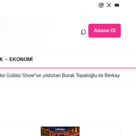
⌕
Abone Ol
IK
⌁
EKONOMİ
Güldür Show”un yıldızları Burak Topaloğlu ile Berkay Tulumbacı