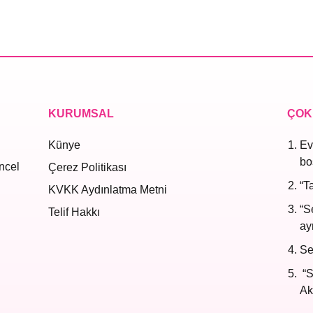
KURUMSAL
ÇOK
Künye
Ev
bo
ncel
Çerez Politikası
“T
KVKK Aydınlatma Metni
“S
Telif Hakkı
ayr
Se
“S
Ak