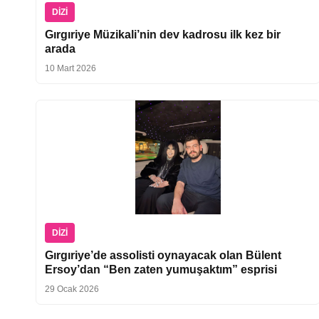
DIZI
Gırgıriye Müzikali’nin dev kadrosu ilk kez bir
arada
10 Mart 2026
DIZI
Gırgıriye’de assolisti oynayacak olan Bülent
Ersoy’dan “Ben zaten yumuşaktım” esprisi
29 Ocak 2026