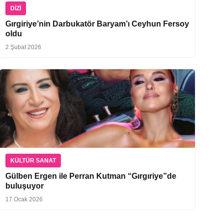
DIZI
Gırgiriye’nin Darbukatör Baryam’ı Ceyhun Fersoy
oldu
2 Şubat 2026
KÜLTÜR SANAT
Gülben Ergen ile Perran Kutman “Gırgıriye”de
buluşuyor
17 Ocak 2026