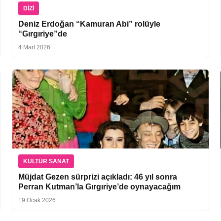
DIZI
Deniz Erdoğan “Kamuran Abi” rolüyle
“Gırgıriye”de
4 Mart 2026
KÜLTÜR SANAT
Müjdat Gezen sürprizi açıkladı: 46 yıl sonra
Perran Kutman’la Gırgıriye’de oynayacağım
19 Ocak 2026