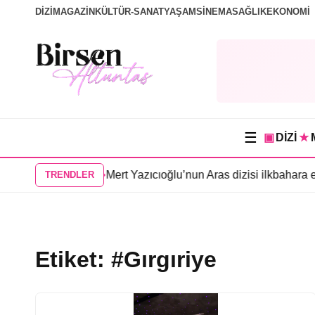
DİZİ
MAGAZİN
KÜLTÜR-SANAT
YAŞAM
SİNEMA
SAĞLIK
EKONOMİ
☰
▣
DİZİ
★
n afişi yayınlandı
•
Mert Yazıcıoğlu’nun Aras dizisi ilkbahara erte
TRENDLER
Etiket:
#Gırgıriye