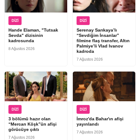
DIZI
DIZI
Hande Elaman, "Tutsak
Serenay Sarıkaya’lı
Sevda" dizisinin
“Sevdiğim İnsanlar”
kadrosunda
filmine flaş transfer, Altın
Palmiye’li Vlad Ivanov
8 Ağustos 2026
kadroda
7 Ağustos 2026
DIZI
DIZI
3 bölümü hazır olan
İmroz'da Bahar'ın afişi
“Mercan Köşk”ün afişi
yayınlandı
görücüye çıktı
7 Ağustos 2026
7 Ağustos 2026