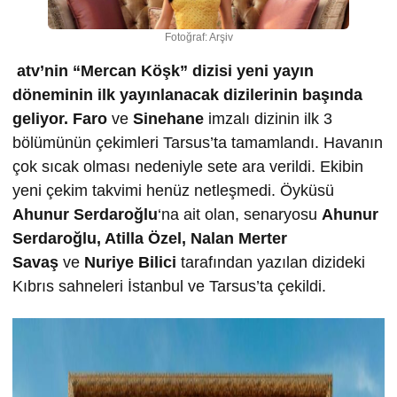
Fotoğraf: Arşiv
atv’nin “Mercan Köşk” dizisi yeni yayın
döneminin ilk yayınlanacak dizilerinin başında
geliyor.
Faro
ve
Sinehane
imzalı dizinin ilk 3
bölümünün çekimleri Tarsus’ta tamamlandı. Havanın
çok sıcak olması nedeniyle sete ara verildi. Ekibin
yeni çekim takvimi henüz netleşmedi. Öyküsü
Ahunur Serdaro
ğ
lu
‘na ait olan, senaryosu
Ahunur
Serdaro
ğ
lu, Atilla Özel, Nalan Merter
Sava
ş
ve
Nuriye Bilici
tarafından yazılan dizideki
Kıbrıs sahneleri İstanbul ve Tarsus’ta çekildi.