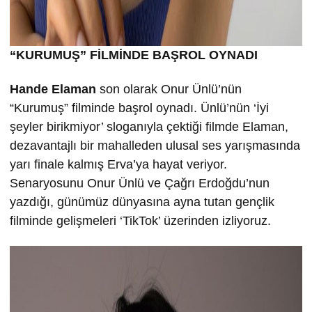
“KURUMU
Ş” FİLMİND
E BA
ŞROL OYNADI
Hande Elaman
son olarak Onur Ünlü’nün
“Kurumuş” filminde başrol oynadı. Ünlü’nün ‘İyi
şeyler birikmiyor’ sloganıyla çektiği filmde Elaman,
dezavantajlı bir mahalleden ulusal ses yarışmasında
yarı finale kalmış Erva’ya hayat veriyor.
Senaryosunu Onur Ünlü ve Çağrı Erdoğdu’nun
yazdığı, günümüz dünyasına ayna tutan gençlik
filminde gelişmeleri ‘TikTok’ üzerinden izliyoruz.