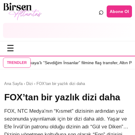
⌕
Abone Ol
☰
ı “Sevdiğim İnsanlar” filmine flaş transfer, Altın Palmiye’li Vlad Ivanov
TRENDLER
Ana Sayfa › Dizi › FOX’tan bir yazlık dizi daha
FOX’tan bir yazlık dizi daha
FOX, NTC Medya’nın “Kısmet” dizisinin ardından yaz
sezonunda yayınlamak için bir dizi daha aldı. Yaşar ve
Efe İrvül’ün patronu olduğu dizinin adı “Gül ve Diken”…
Dizinin yönetmen koltuğuna son olarak “Ego” dizisini