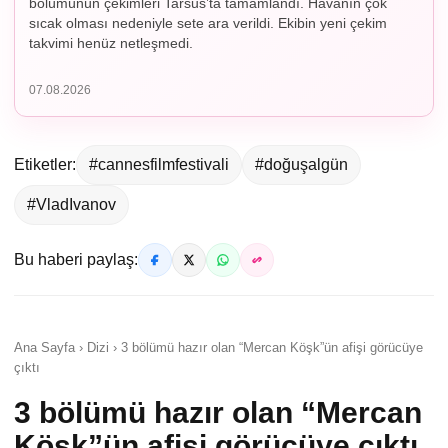
bölümünün çekimleri Tarsus’ta tamamlandı. Havanın çok
sıcak olması nedeniyle sete ara verildi. Ekibin yeni çekim
takvimi henüz netleşmedi.
07.08.2026
Etiketler:
#cannesfilmfestivali
#doğuşalgün
#VladIvanov
Bu haberi paylaş:
Ana Sayfa › Dizi › 3 bölümü hazır olan “Mercan Köşk”ün afişi görücüye
çıktı
3 bölümü hazır olan “Mercan
Köşk”ün afişi görücüye çıktı