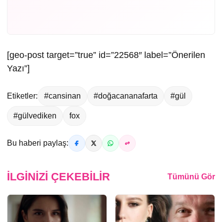
[geo-post target=”true” id=”22568″ label=”Önerilen
Yazı”]
Etiketler:
#cansinan
#doğacananafarta
#gül
#gülvediken
fox
Bu haberi paylaş:
İLGINIZI ÇEKEBILIR
Tümünü Gör