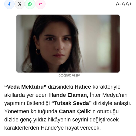
A- A A+
Fotoğraf: Arşiv
“Veda Mektubu”
dizisindeki
Hatice
karakteriyle
akıllarda yer eden
Hande Elaman,
İnter Medya’nın
yapımını üstlendiği
“Tutsak Sevda”
dizisiyle anlaştı.
Yönetmen koltuğunda
Canan Çelik
‘in oturduğu
dizide genç yıldız hikâyenin seyrini değiştirecek
karakterlerden Hande’ye hayat verecek.