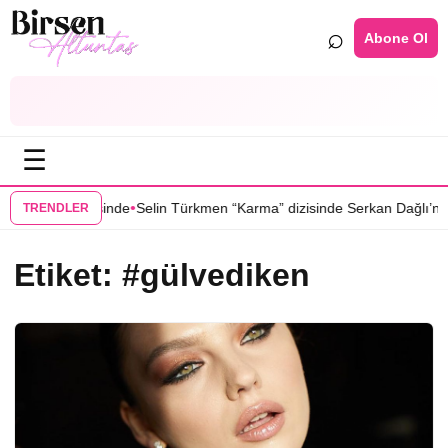
⌕
Abone Ol
☰
•
ğu Yer” dizisinde
Selin Türkmen “Karma” dizisinde Serkan Dağlı’nın p
TRENDLER
Etiket:
#gülvediken