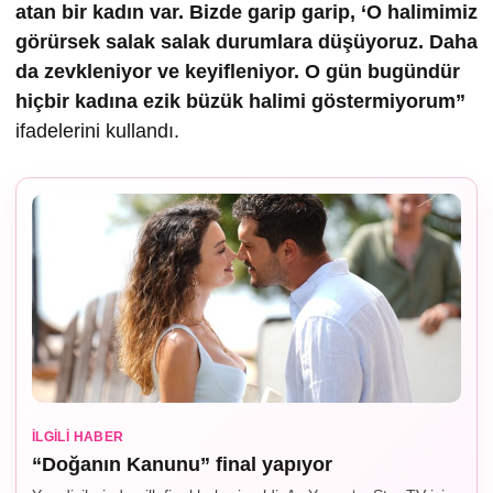
atan bir kadın var. Bizde garip garip, ‘O halimimiz
görürsek salak salak durumlara düşüyoruz. Daha
da zevkleniyor ve keyifleniyor. O gün bugündür
hiçbir kadına ezik büzük halimi göstermiyorum”
ifadelerini kullandı.
İLGILI HABER
“Doğanın Kanunu” final yapıyor