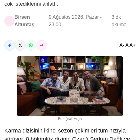
çok istediklerini anlattı.
Birsen
9 Ağustos 2026, Pazar -
3 dk
Altuntaş
23:00
okuma
A- A A+
Fotoğraf: Arşiv
Karma dizisinin ikinci sezon çekimleri tüm hızıyla
sürüyor. 8 bölümlük dizinin Ozan’ı Serkan Dağlı ve