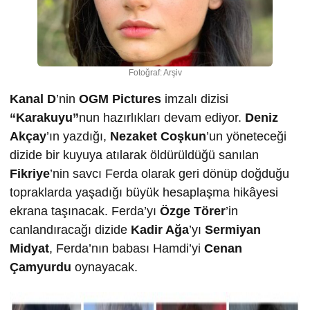
Fotoğraf: Arşiv
Kanal D
’nin
OGM Pictures
imzalı dizisi
“Karakuyu”
nun hazırlıkları devam ediyor.
Deniz
Akçay
’ın yazdığı,
Nezaket Coşkun
’un yöneteceği
dizide bir kuyuya atılarak öldürüldüğü sanılan
Fikriye
’nin savcı Ferda olarak geri dönüp doğduğu
topraklarda yaşadığı büyük hesaplaşma hikâyesi
ekrana taşınacak. Ferda’yı
Özge Törer
’in
canlandıracağı dizide
Kadir Ağa
’yı
Sermiyan
Midyat
, Ferda’nın babası Hamdi’yi
Cenan
Çamyurdu
oynayacak.