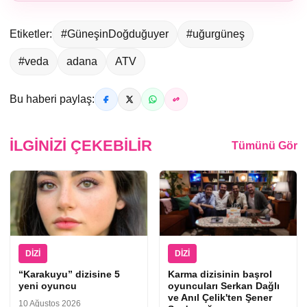
Etiketler:
#GüneşinDoğduğuyer
#uğurgüneş
#veda
adana
ATV
Bu haberi paylaş:
İLGINIZI ÇEKEBILIR
Tümünü Gör
DIZI
DIZI
“Karakuyu” dizisine 5
Karma dizisinin başrol
yeni oyuncu
oyuncuları Serkan Dağlı
ve Anıl Çelik'ten Şener
10 Ağustos 2026