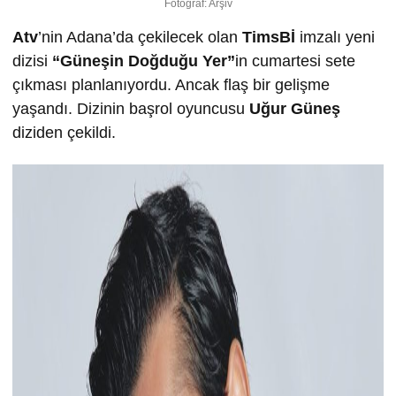
Fotoğraf: Arşiv
Atv
’nin Adana’da çekilecek olan
TimsBİ
imzalı yeni
dizisi
“Güneşin Doğduğu Yer”
in cumartesi sete
çıkması planlanıyordu. Ancak flaş bir gelişme
yaşandı. Dizinin başrol oyuncusu
Uğur Güneş
diziden çekildi.