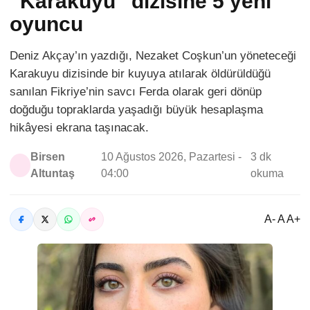
“Karakuyu” dizisine 5 yeni
oyuncu
Deniz Akçay’ın yazdığı, Nezaket Coşkun’un yöneteceği
Karakuyu dizisinde bir kuyuya atılarak öldürüldüğü
sanılan Fikriye’nin savcı Ferda olarak geri dönüp
doğduğu topraklarda yaşadığı büyük hesaplaşma
hikâyesi ekrana taşınacak.
Birsen
10 Ağustos 2026, Pazartesi -
3 dk
Altuntaş
04:00
okuma
A- A A+