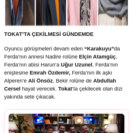
TOKAT’TA ÇEK
İLMESİ GÜNDEMDE
Oyuncu görüşmeleri devam eden
“Karakuyu”
da
Ferda’nın annesi Nadire rolüne
Elçin Atamgüç
,
Ferda’nın abisi Harun’a
U
ğur Uzunel
, Ferda’nın
eniştesine
Emrah Özdemir,
Ferda’nın ilk aşkı
Alperen’e
Ali Önsöz
, Bekir rolüne de
Abdullah
Cersel
hayat verecek.
Tokat
’ta çekilecek olan dizi
yakında sete çıkacak.