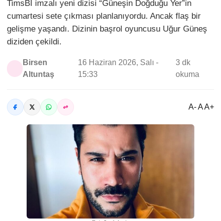
TimsBİ imzalı yeni dizisi “Güneşin Doğduğu Yer”in
cumartesi sete çıkması planlanıyordu. Ancak flaş bir
gelişme yaşandı. Dizinin başrol oyuncusu Uğur Güneş
diziden çekildi.
Birsen
16 Haziran 2026, Salı -
3 dk
Altuntaş
15:33
okuma
A- A A+