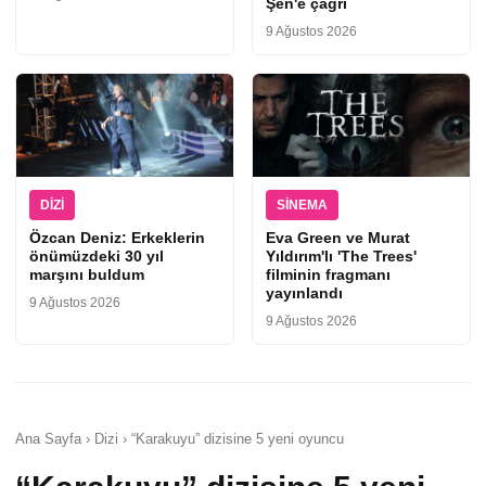
Şen'e çağrı
9 Ağustos 2026
DIZI
SINEMA
Özcan Deniz: Erkeklerin
Eva Green ve Murat
önümüzdeki 30 yıl
Yıldırım'lı 'The Trees'
marşını buldum
filminin fragmanı
yayınlandı
9 Ağustos 2026
9 Ağustos 2026
Ana Sayfa › Dizi › “Karakuyu” dizisine 5 yeni oyuncu