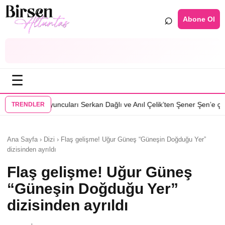
⌕
Abone Ol
☰
•
uları Serkan Dağlı ve Anıl Çelik’ten Şener Şen’e çağrı
Özcan Deniz: Er
TRENDLER
Ana Sayfa › Dizi › Flaş gelişme! Uğur Güneş “Güneşin Doğduğu Yer”
dizisinden ayrıldı
Flaş gelişme! Uğur Güneş
“Güneşin Doğduğu Yer”
dizisinden ayrıldı