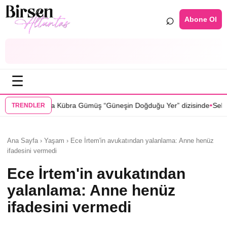
⌕
Abone Ol
☰
•
ş “Güneşin Doğduğu Yer” dizisinde
Selin Türkmen “Karma” dizisinde 
TRENDLER
Ana Sayfa › Yaşam › Ece İrtem'in avukatından yalanlama: Anne henüz
ifadesini vermedi
Ece İrtem'in avukatından
yalanlama: Anne henüz
ifadesini vermedi