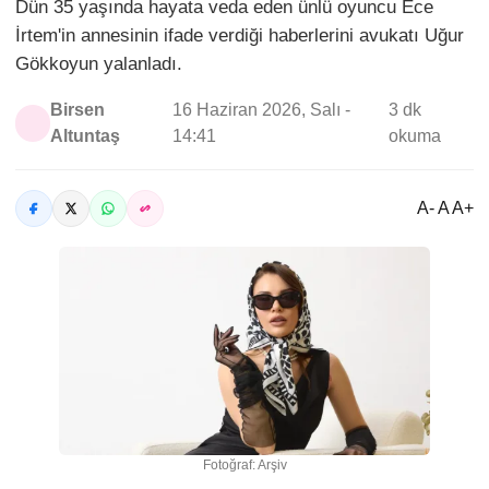
Dün 35 yaşında hayata veda eden ünlü oyuncu Ece
İrtem'in annesinin ifade verdiği haberlerini avukatı Uğur
Gökkoyun yalanladı.
Birsen
16 Haziran 2026, Salı -
3 dk
Altuntaş
14:41
okuma
A- A A+
Fotoğraf: Arşiv