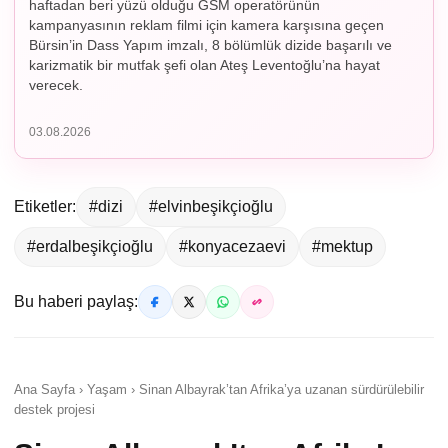
haftadan beri yüzü olduğu GSM operatörünün
kampanyasının reklam filmi için kamera karşısına geçen
Bürsin’in Dass Yapım imzalı, 8 bölümlük dizide başarılı ve
karizmatik bir mutfak şefi olan Ateş Leventoğlu’na hayat
verecek.
03.08.2026
Etiketler:
#dizi
#elvinbeşikçioğlu
#erdalbeşikçioğlu
#konyacezaevi
#mektup
Bu haberi paylaş:
Ana Sayfa › Yaşam › Sinan Albayrak’tan Afrika’ya uzanan sürdürülebilir
destek projesi