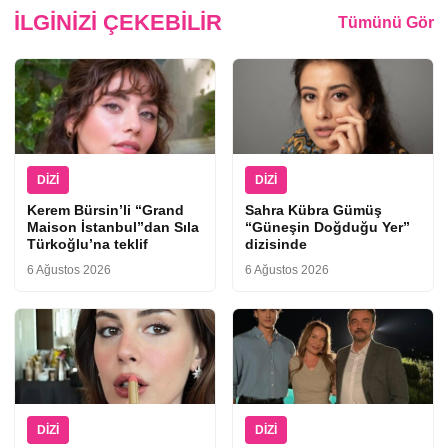
İLGINIZI ÇEKEBILIR
Tümünü Gör
DIZI
DIZI
Kerem Bürsin’li “Grand
Sahra Kübra Gümüş
Maison İstanbul”dan Sıla
“Güneşin Doğduğu Yer”
Türkoğlu’na teklif
dizisinde
6 Ağustos 2026
6 Ağustos 2026
DIZI
DIZI