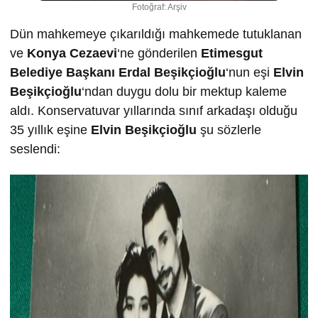
Fotoğraf: Arşiv
Dün mahkemeye çıkarıldığı mahkemede tutuklanan
ve
Konya Cezaevi
‘ne gönderilen
Etimesgut
Belediye Başkanı
Erdal Beşikçioğlu
‘nun eşi
Elvin
Beşikçioğlu
‘ndan duygu dolu bir mektup kaleme
aldı. Konservatuvar yıllarında sınıf arkadaşı olduğu
35 yıllık eşine
Elvin Beşikçioğlu
şu sözlerle
seslendi: