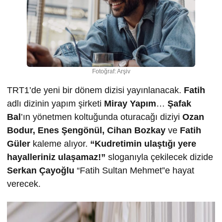
Fotoğraf: Arşiv
TRT1’de yeni bir dönem dizisi yayınlanacak.
Fatih
adlı dizinin yapım şirketi
Miray Yapım
…
Şafak
Bal
’ın yönetmen koltuğunda oturacağı diziyi
Ozan
Bodur, Enes Şengönül, Cihan Bozkay
ve
Fatih
Güler
kaleme alıyor.
“Kudretimin ulaştığı yere
hayalleriniz ulaşamaz!”
sloganıyla çekilecek dizide
Serkan Çayoğlu
“Fatih Sultan Mehmet”e hayat
verecek.