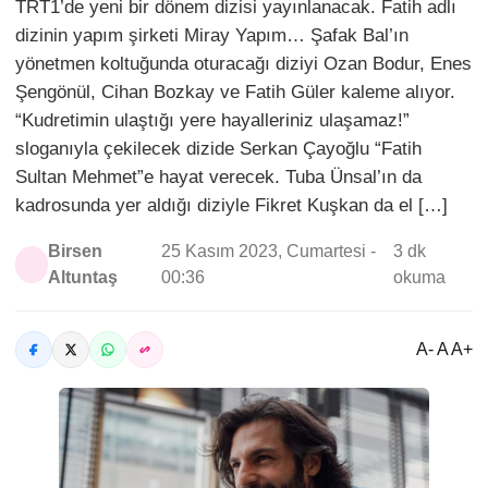
TRT1’de yeni bir dönem dizisi yayınlanacak. Fatih adlı
dizinin yapım şirketi Miray Yapım… Şafak Bal’ın
yönetmen koltuğunda oturacağı diziyi Ozan Bodur, Enes
Şengönül, Cihan Bozkay ve Fatih Güler kaleme alıyor.
“Kudretimin ulaştığı yere hayalleriniz ulaşamaz!”
sloganıyla çekilecek dizide Serkan Çayoğlu “Fatih
Sultan Mehmet”e hayat verecek. Tuba Ünsal’ın da
kadrosunda yer aldığı diziyle Fikret Kuşkan da el […]
Birsen
25 Kasım 2023, Cumartesi -
3 dk
Altuntaş
00:36
okuma
A- A A+