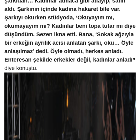
şarkıdan… Kadınlar atmaca gibi atlayıp, satın
aldı. Şarkının içinde kadına hakaret bile var.
Şarkıyı okurken stüdyoda, ‘Okuyayım mı,
okumayayım mı? Kadınlar beni topa tutar mı diye
düşündüm. Sezen ikna etti. Bana, ‘Sokak ağzıyla
bir erkeğin ayrılık acısı anlatan şarkı, oku… Öyle
anlaşılmaz’ dedi. Öyle olmadı, herkes anladı.
Enteresan şekilde erkekler değil, kadınlar anladı”
diye konuştu.