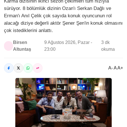
Karma dizisinin ikinci sezon çekimleri tüm hızıyla
sürüyor. 8 bölümlük dizinin Ozan'ı Serkan Dağlı ve
Erman'ı Anıl Çelik çok sayıda konuk oyuncunun rol
alacağı diziye değerli aktör Şener Şen'in konuk olmasını
çok istediklerini anlattı.
Birsen
9 Ağustos 2026, Pazar -
3 dk
Altuntaş
23:00
okuma
A- A A+