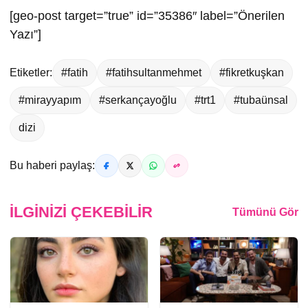
[geo-post target=”true” id=”35386″ label=”Önerilen
Yazı”]
Etiketler:
#fatih
#fatihsultanmehmet
#fikretkuşkan
#mirayyapım
#serkançayoğlu
#trt1
#tubaünsal
dizi
Bu haberi paylaş:
İLGINIZI ÇEKEBILIR
Tümünü Gör