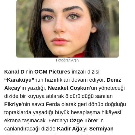
Fotoğraf: Arşiv
Kanal D
’nin
OGM Pictures
imzalı dizisi
“Karakuyu”
nun hazırlıkları devam ediyor.
Deniz
Akçay
’ın yazdığı,
Nezaket Coşkun
’un yöneteceği
dizide bir kuyuya atılarak öldürüldüğü sanılan
Fikriye
’nin savcı Ferda olarak geri dönüp doğduğu
topraklarda yaşadığı büyük hesaplaşma hikâyesi
ekrana taşınacak. Ferda’yı
Özge Törer
’in
canlandıracağı dizide
Kadir Ağa
’yı
Sermiyan