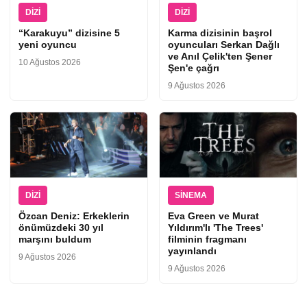
DIZI
DIZI
“Karakuyu” dizisine 5
Karma dizisinin başrol
yeni oyuncu
oyuncuları Serkan Dağlı
ve Anıl Çelik'ten Şener
10 Ağustos 2026
Şen'e çağrı
9 Ağustos 2026
DIZI
SINEMA
Özcan Deniz: Erkeklerin
Eva Green ve Murat
önümüzdeki 30 yıl
Yıldırım'lı 'The Trees'
marşını buldum
filminin fragmanı
yayınlandı
9 Ağustos 2026
9 Ağustos 2026