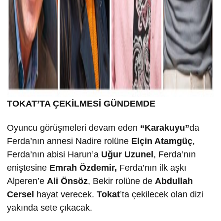
TOKAT’TA ÇEK
İLMESİ GÜNDEMDE
Oyuncu görüşmeleri devam eden
“Karakuyu”
da
Ferda’nın annesi Nadire rolüne
Elçin Atamgüç
,
Ferda’nın abisi Harun’a
U
ğur Uzunel
, Ferda’nın
eniştesine
Emrah Özdemir,
Ferda’nın ilk aşkı
Alperen’e
Ali Önsöz
, Bekir rolüne de
Abdullah
Cersel
hayat verecek.
Tokat
’ta çekilecek olan dizi
yakında sete çıkacak.