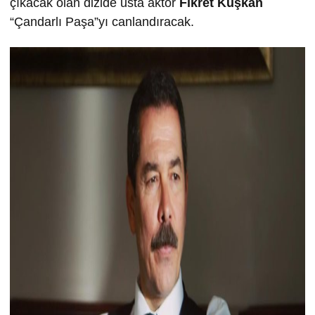
çıkacak olan dizide usta aktör
Fikret Kuşkan
“Çandarlı Paşa”yı canlandıracak.