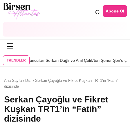
⌕
Abone Ol
☰
•
arı Serkan Dağlı ve Anıl Çelik’ten Şener Şen’e çağrı
Özcan Deniz: Erke
TRENDLER
Ana Sayfa › Dizi › Serkan Çayoğlu ve Fikret Kuşkan TRT1’in “Fatih”
dizisinde
Serkan Çayoğlu ve Fikret
Kuşkan TRT1’in “Fatih”
dizisinde