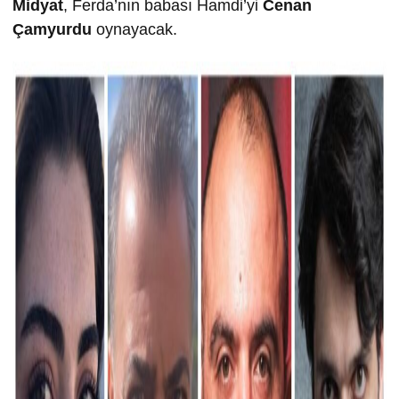
Midyat
, Ferda’nın babası Hamdi’yi
Cenan
Çamyurdu
oynayacak.