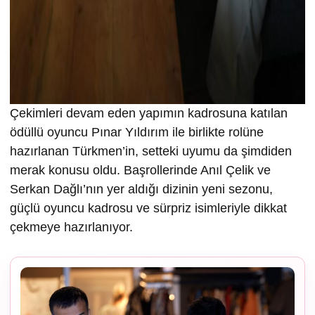
Çekimleri devam eden yapımın kadrosuna katılan
ödüllü oyuncu Pınar Yıldırım ile birlikte rolüne
hazırlanan Türkmen’in, setteki uyumu da şimdiden
merak konusu oldu. Başrollerinde Anıl Çelik ve
Serkan Dağlı’nın yer aldığı dizinin yeni sezonu,
güçlü oyuncu kadrosu ve sürpriz isimleriyle dikkat
çekmeye hazırlanıyor.