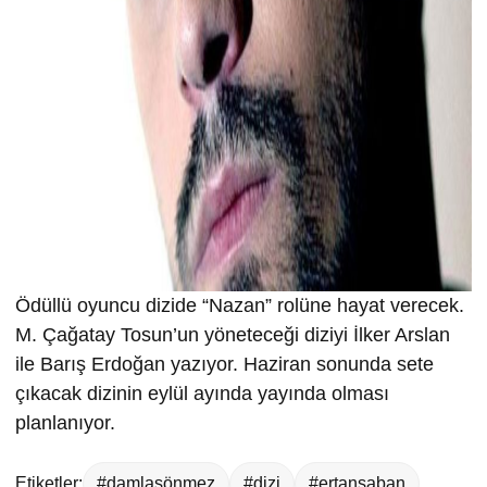
Ödüllü oyuncu dizide “Nazan” rolüne hayat verecek.
M. Çağatay Tosun’un yöneteceği diziyi İlker Arslan
ile Barış Erdoğan yazıyor. Haziran sonunda sete
çıkacak dizinin eylül ayında yayında olması
planlanıyor.
Etiketler:
#damlasönmez
#dizi
#ertansaban