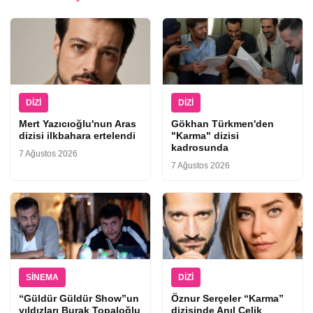
DIZI
DIZI
Mert Yazıcıoğlu'nun Aras
Gökhan Türkmen'den
dizisi ilkbahara ertelendi
"Karma" dizisi
kadrosunda
7 Ağustos 2026
7 Ağustos 2026
SINEMA
DIZI
“Güldür Güldür Show”un
Öznur Serçeler “Karma”
yıldızları Burak Topaloğlu
dizisinde Anıl Çelik