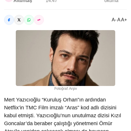
Altuntaş
14:47
okuma
A- A A+
Fotoğraf: Arşiv
Mert Yazıcıoğlu “Kuruluş Orhan”ın ardından
Netflix’in TMC Film imzalı “Aras” kod adlı dizisini
kabul etmişti. Yazıcıoğlu’nun unutulmaz dizisi Kızıl
Goncalar’da beraber çalıştığı yönetmeni Ömür