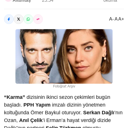
Altuntaş
23:54
okuma
A- A A+
Fotoğraf: Arşiv
“Karma”
dizisinin ikinci sezon çekimleri bugün
başladı.
PPH Yapım
imzalı dizinin yönetmen
koltuğunda Ömer Baykul oturuyor.
Serkan Dağlı
’nın
Ozan,
Anıl Çelik
’i Erman’a hayat verdiği dizide