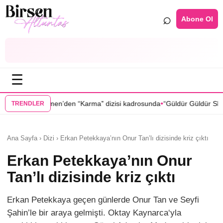
⌕
Abone Ol
☰
•
n “Karma” dizisi kadrosunda
“Güldür Güldür Show”un yıldızları Burak
TRENDLER
Ana Sayfa › Dizi › Erkan Petekkaya’nın Onur Tan’lı dizisinde kriz çıktı
Erkan Petekkaya’nın Onur
Tan’lı dizisinde kriz çıktı
Erkan Petekkaya geçen günlerde Onur Tan ve Seyfi
Şahin’le bir araya gelmişti. Oktay Kaynarca‘yla