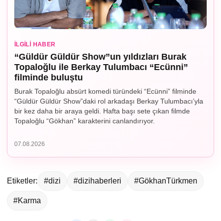
İLGILI HABER
“Güldür Güldür Show”un yıldızları Burak
Topaloğlu ile Berkay Tulumbacı “Ecünni”
filminde buluştu
Burak Topaloğlu absürt komedi türündeki “Ecünni” filminde
“Güldür Güldür Show”daki rol arkadaşı Berkay Tulumbacı’yla
bir kez daha bir araya geldi. Hafta başı sete çıkan filmde
Topaloğlu “Gökhan” karakterini canlandırıyor.
07.08.2026
Etiketler:
#dizi
#dizihaberleri
#GökhanTürkmen
#Karma