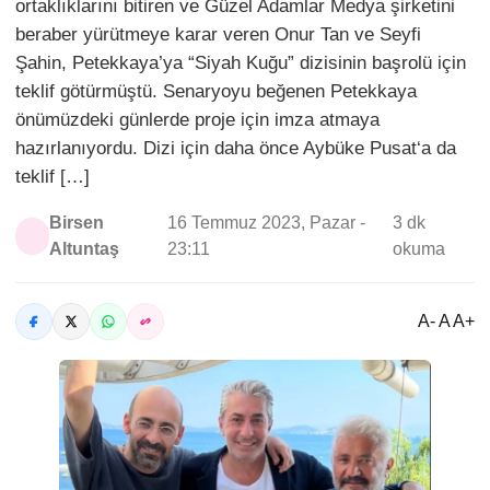
ortaklıklarını bitiren ve Güzel Adamlar Medya şirketini
beraber yürütmeye karar veren Onur Tan ve Seyfi
Şahin, Petekkaya’ya “Siyah Kuğu” dizisinin başrolü için
teklif götürmüştü. Senaryoyu beğenen Petekkaya
önümüzdeki günlerde proje için imza atmaya
hazırlanıyordu. Dizi için daha önce Aybüke Pusat‘a da
teklif […]
Birsen
16 Temmuz 2023, Pazar -
3 dk
Altuntaş
23:11
okuma
A- A A+