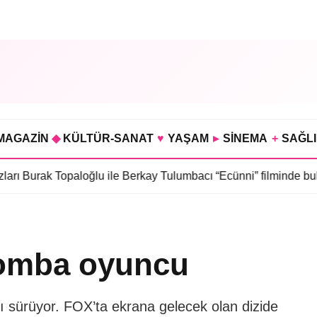
MAGAZİN
◆
KÜLTÜR-SANAT
♥
YAŞAM
▸
SİNEMA
+
SAĞL
Topaloğlu ile Berkay Tulumbacı “Ecünni” filminde buluştu
•
Öznur 
 bomba oyuncu
rı sürüyor. FOX’ta ekrana gelecek olan dizide