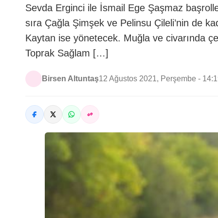
Sevda Erginci ile İsmail Ege Şaşmaz başroll
sıra Çağla Şimşek ve Pelinsu Çileli’nin de kad
Kaytan ise yönetecek. Muğla ve civarında çek
Toprak Sağlam […]
Birsen Altuntaş
12 Ağustos 2021, Perşembe - 14: