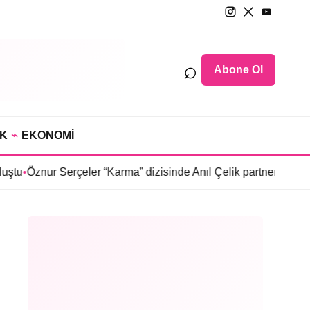
⌕
Abone Ol
IK
⌁
EKONOMİ
Serçeler “Karma” dizisinde Anıl Çelik partneri oldu
•
Sosyetede t