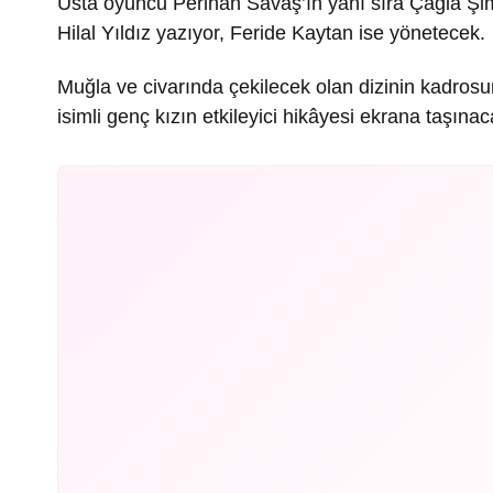
Usta oyuncu Perihan Savaş’ın yanı sıra Çağla Şim
Hilal Yıldız yazıyor, Feride Kaytan ise yönetecek.
Muğla ve civarında çekilecek olan dizinin kadrosu
isimli genç kızın etkileyici hikâyesi ekrana taşınac