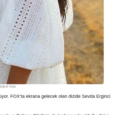
toğraf: Arşiv
ürüyor. FOX’ta ekrana gelecek olan dizide Sevda Erginci