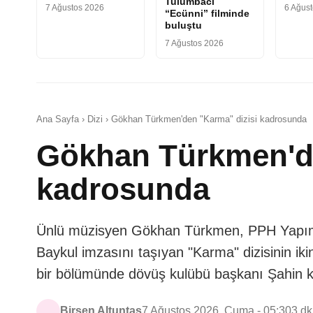
Tulumbacı
7 Ağustos 2026
6 Ağus
“Ecünni” filminde
buluştu
7 Ağustos 2026
Ana Sayfa › Dizi › Gökhan Türkmen'den "Karma" dizisi kadrosunda
Gökhan Türkmen'de
kadrosunda
Ünlü müzisyen Gökhan Türkmen, PPH Yapım
Baykul imzasını taşıyan "Karma" dizisinin iki
bir bölümünde dövüş kulübü başkanı Şahin ka
Birsen Altuntaş
7 Ağustos 2026, Cuma - 05:30
3 d