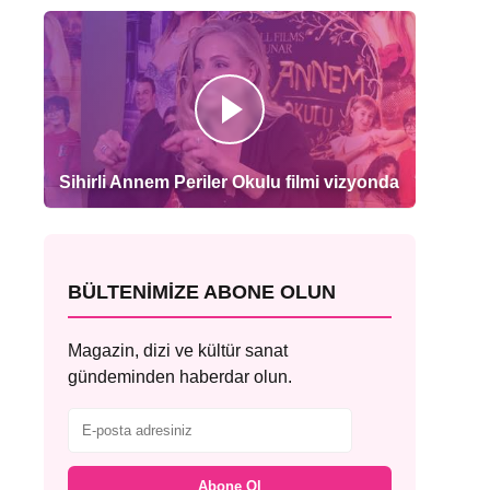
Sihirli Annem Periler Okulu filmi vizyonda
BÜLTENIMIZE ABONE OLUN
Magazin, dizi ve kültür sanat
gündeminden haberdar olun.
Abone Ol