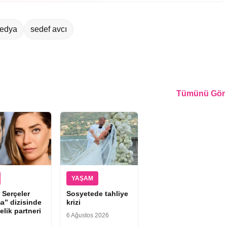
medya
sedef avcı
Tümünü Gör
YAŞAM
 Serçeler
Sosyetede tahliye
a” dizisinde
krizi
elik partneri
6 Ağustos 2026