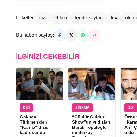
Etiketler:
dizi
el kızı
feride kaytan
fox
ntc 
Bu haberi paylaş:
İLGINIZI ÇEKEBILIR
DIZI
SINEMA
DIZI
Gökhan
“Güldür Güldür
Öznur
Türkmen'den
Show”un yıldızları
“Karm
"Karma" dizisi
Burak Topaloğlu
Anıl Ç
kadrosunda
ile Berkay
oldu