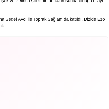
şek ve Pelinsu Çileli’nin de kadrosunda olduğu diziyi
na Sedef Avcı ile Toprak Sağlam da katıldı. Dizide Ezo
ak.