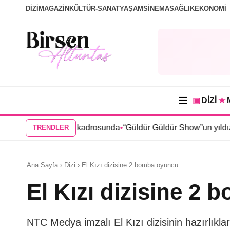
DİZİ
MAGAZİN
KÜLTÜR-SANAT
YAŞAM
SİNEMA
SAĞLIK
EKONOMİ
☰
▣
DİZİ
★
a” dizisi kadrosunda
•
“Güldür Güldür Show”un yıldızları Burak 
TRENDLER
Ana Sayfa › Dizi › El Kızı dizisine 2 bomba oyuncu
El Kızı dizisine 2
NTC Medya imzalı El Kızı dizisinin hazırlıkla