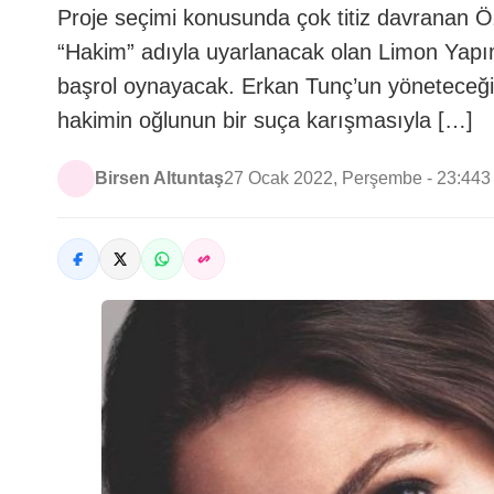
Proje seçimi konusunda çok titiz davranan Özk
“Hakim” adıyla uyarlanacak olan Limon Yapım
başrol oynayacak. Erkan Tunç’un yöneteceği d
hakimin oğlunun bir suça karışmasıyla […]
Birsen Altuntaş
27 Ocak 2022, Perşembe - 23:44
3