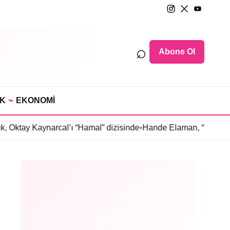
⌕
Abone Ol
IK
⌁
EKONOMİ
ynarcal’ı “Hamal” dizisinde
•
Hande Elaman, “Tutsak Sevda” dizi