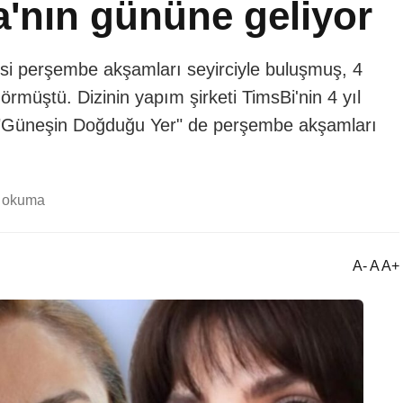
'nın gününe geliyor
si perşembe akşamları seyirciyle buluşmuş, 4
rmüştü. Dizinin yapım şirketi TimsBi'nin 4 yıl
i "Güneşin Doğduğu Yer" de perşembe akşamları
k okuma
A- A A+