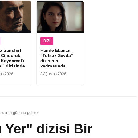
DIZI
 transfer!
Hande Elaman,
 Cindoruk,
"Tutsak Sevda"
 Kaynarcal'ı
dizisinin
l" dizisinde
kadrosunda
tos 2026
8 Ağustos 2026
ova'nın gününe geliyor
er" dizisi Bir