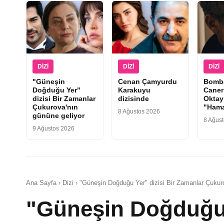
DIZI
DIZI
DIZI
"Güneşin
Cenan Çamyurdu
Bomba
Doğduğu Yer"
Karakuyu
Caner
dizisi Bir Zamanlar
dizisinde
Oktay
Çukurova'nın
"Hama
8 Ağustos 2026
gününe geliyor
8 Ağus
9 Ağustos 2026
Ana Sayfa › Dizi › "Güneşin Doğduğu Yer" dizisi Bir Zamanlar Çukur
"Güneşin Doğduğu Y