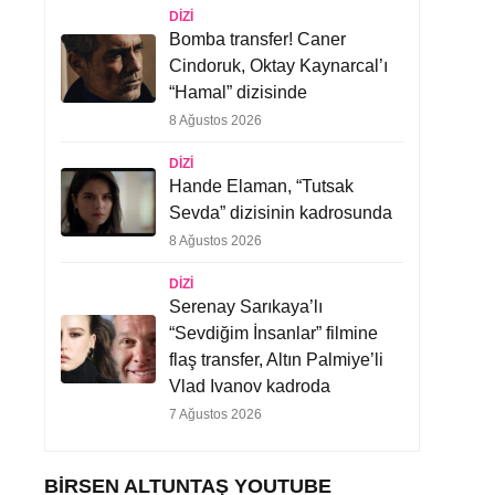
DIZI
Bomba transfer! Caner
Cindoruk, Oktay Kaynarcal’ı
“Hamal” dizisinde
8 Ağustos 2026
DIZI
Hande Elaman, “Tutsak
Sevda” dizisinin kadrosunda
8 Ağustos 2026
DIZI
Serenay Sarıkaya’lı
“Sevdiğim İnsanlar” filmine
flaş transfer, Altın Palmiye’li
Vlad Ivanov kadroda
7 Ağustos 2026
BIRSEN ALTUNTAŞ YOUTUBE