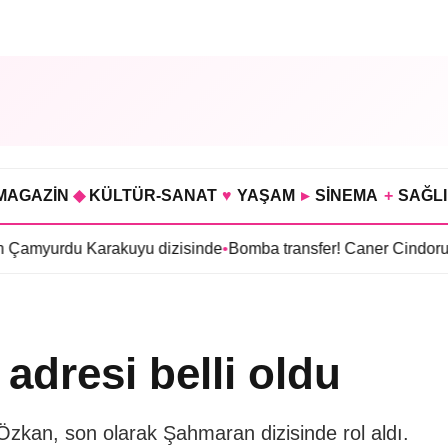
MAGAZİN
◆
KÜLTÜR-SANAT
♥
YAŞAM
▸
SİNEMA
+
SAĞL
Karakuyu dizisinde
•
Bomba transfer! Caner Cindoruk, Oktay Ka
adresi belli oldu
Özkan, son olarak Şahmaran dizisinde rol aldı.