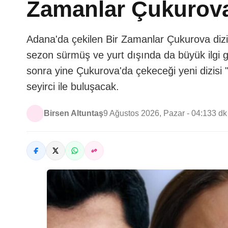
Zamanlar Çukurova
Adana'da çekilen Bir Zamanlar Çukurova dizi
sezon sürmüş ve yurt dışında da büyük ilgi gö
sonra yine Çukurova'da çekeceği yeni dizis
seyirci ile buluşacak.
Birsen Altuntaş
9 Ağustos 2026, Pazar - 04:13
3 d