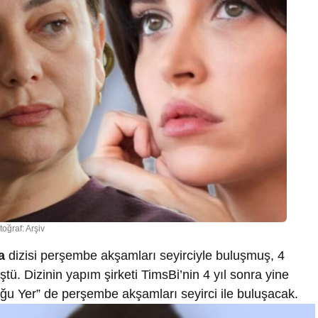
toğraf: Arşiv
a
dizisi perşembe akşamları seyirciyle buluşmuş, 4
ü. Dizinin yapım şirketi TimsBi’nin 4 yıl sonra yine
u Yer” de perşembe akşamları seyirci ile buluşacak.