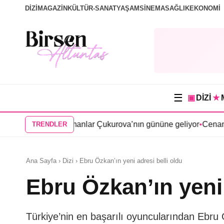
DİZİ
MAGAZİN
KÜLTÜR-SANAT
YAŞAM
SİNEMA
SAĞLIK
EKONOMİ
☰
▣
DİZİ
★
si Bir Zamanlar Çukurova’nın gününe geliyor
•
Cenan Çamyurdu 
TRENDLER
Ana Sayfa › Dizi › Ebru Özkan’ın yeni adresi belli oldu
Ebru Özkan’ın yeni 
Türkiye’nin en başarılı oyuncularından Ebru 