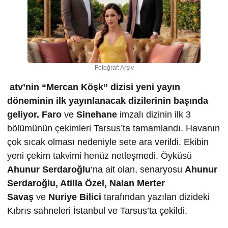
Fotoğraf: Arşiv
atv’nin “Mercan Köşk” dizisi yeni yayın
döneminin ilk yayınlanacak dizilerinin başında
geliyor.
Faro
ve
Sinehane
imzalı dizinin ilk 3
bölümünün çekimleri Tarsus’ta tamamlandı. Havanın
çok sıcak olması nedeniyle sete ara verildi. Ekibin
yeni çekim takvimi henüz netleşmedi. Öyküsü
Ahunur Serdaro
ğ
lu
‘na ait olan, senaryosu
Ahunur
Serdaro
ğ
lu, Atilla Özel, Nalan Merter
Sava
ş
ve
Nuriye Bilici
tarafından yazılan dizideki
Kıbrıs sahneleri İstanbul ve Tarsus’ta çekildi.