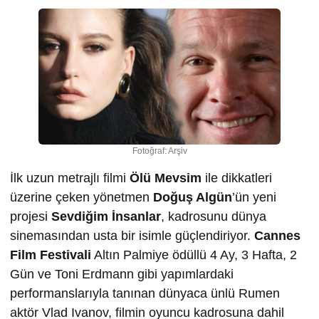
Fotoğraf: Arşiv
İlk uzun metrajlı filmi
Ölü Mevsim
ile dikkatleri
üzerine çeken yönetmen
Doğuş Algün
’ün yeni
projesi
Sevdiğim İnsanlar
, kadrosunu dünya
sinemasından usta bir isimle güçlendiriyor.
Cannes
Film Festivali
Altın Palmiye ödüllü 4 Ay, 3 Hafta, 2
Gün ve Toni Erdmann gibi yapımlardaki
performanslarıyla tanınan dünyaca ünlü Rumen
aktör Vlad Ivanov, filmin oyuncu kadrosuna dahil