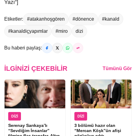
Yazı”]
Etiketler:
#atakanhoşgören
#dönence
#kanald
#kanaldiçyapımlar
#miro
dizi
Bu haberi paylaş:
İLGINIZI ÇEKEBILIR
Tümünü Gör
DIZI
DIZI
Serenay Sarıkaya’lı
3 bölümü hazır olan
“Sevdiğim İnsanlar”
“Mercan Köşk”ün afişi
filmine flaş transfer, Altın
görücüye çıktı