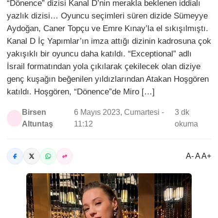
“Dönence” dizisi Kanal D’nin merakla beklenen iddialı
yazlık dizisi… Oyuncu seçimleri süren dizide Sümeyye
Aydoğan, Caner Topçu ve Emre Kınay’la el sıkışılmıştı.
Kanal D İç Yapımlar’ın imza attığı dizinin kadrosuna çok
yakışıklı bir oyuncu daha katıldı. “Exceptional” adlı
İsrail formatından yola çıkılarak çekilecek olan diziye
genç kuşağın beğenilen yıldızlarından Atakan Hoşgören
katıldı. Hoşgören, “Dönence”de Miro […]
Birsen
6 Mayıs 2023, Cumartesi -
3 dk
Altuntaş
11:12
okuma
A- A A+