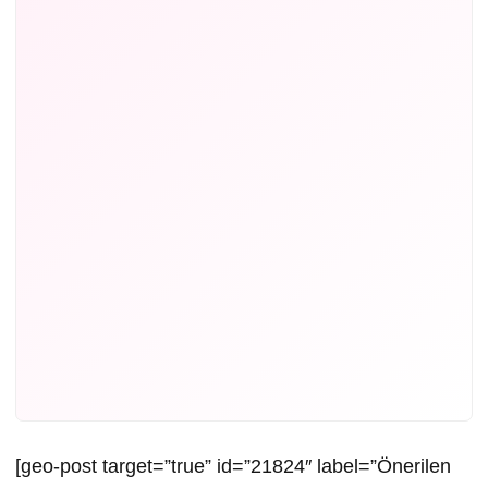
[geo-post target=”true” id=”21824″ label=”Önerilen