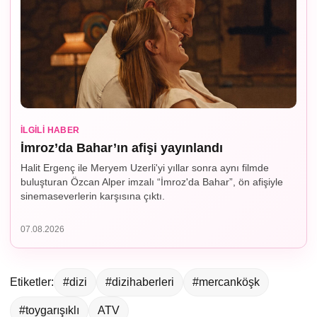
İLGILI HABER
İmroz’da Bahar’ın afişi yayınlandı
Halit Ergenç ile Meryem Uzerli'yi yıllar sonra aynı filmde
buluşturan Özcan Alper imzalı “İmroz'da Bahar”, ön afişiyle
sinemaseverlerin karşısına çıktı.
07.08.2026
Etiketler:
#dizi
#dizihaberleri
#mercanköşk
#toygarışıklı
ATV