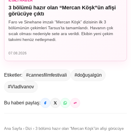
İLGILI HABER
3 bölümü hazır olan “Mercan Köşk”ün afişi
görücüye çıktı
Faro ve Sinehane imzalı “Mercan Köşk” dizisinin ilk 3
bölümünün çekimleri Tarsus’ta tamamlandı. Havanın çok
sıcak olması nedeniyle sete ara verildi. Ekibin yeni çekim
takvimi henüz netleşmedi.
07.08.2026
Etiketler:
#cannesfilmfestivali
#doğuşalgün
#VladIvanov
Bu haberi paylaş:
Ana Sayfa › Dizi › 3 bölümü hazır olan “Mercan Köşk”ün afişi görücüye