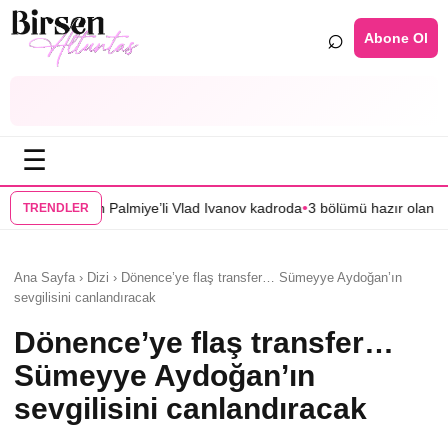
⌕
Abone Ol
☰
•
Palmiye’li Vlad Ivanov kadroda
3 bölümü hazır olan “Mercan Köşk”ün afiş
TRENDLER
Ana Sayfa › Dizi › Dönence’ye flaş transfer… Sümeyye Aydoğan’ın
sevgilisini canlandıracak
Dönence’ye flaş transfer…
Sümeyye Aydoğan’ın
sevgilisini canlandıracak