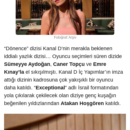
Fotoğraf: Arşiv
“Dönence” dizisi Kanal D’nin merakla beklenen
iddialı yazlık dizisi… Oyuncu seçimleri süren dizide
Sümeyye Aydoğan
,
Caner Topçu
ve
Emre
Kınay’la
el sıkışılmıştı. Kanal D İç Yapımlar’ın imza
attığı dizinin kadrosuna çok yakışıklı bir oyuncu
daha katıldı. “
Exceptional
” adlı İsrail formatından
yola çıkılarak çekilecek olan diziye genç kuşağın
beğenilen yıldızlarından
Atakan Hoşgören
katıldı.