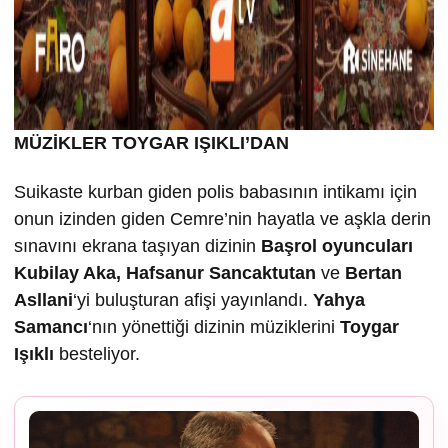
MÜZİKLER TOYGAR IŞIKLI’DAN
Suikaste kurban giden polis babasının intikamı için
onun izinden giden Cemre’nin hayatla ve aşkla derin
sınavını ekrana taşıyan dizinin
Ba
şrol oyuncuları
Kubilay Aka, Hafsanur Sancaktutan
ve
Bertan
Asllani
‘yi buluşturan afişi yayınlandı.
Yahya
Samancı
‘nın yönettiği dizinin müziklerini
Toygar
I
ş
ıklı
besteliyor.