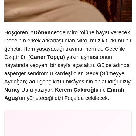
Hoşgören,
“Dönence”
de Miro rolüne hayat verecek.
Gece’nin erkek arkadaşı olan Miro, müzik tutkunu bir
gençtir. Hem yaşayacağı travma, hem de Gece ile
Özgür’ün (
Caner Topçu
) yakınlaşması onun
hayatında yepyeni bir sayfa açacaktır. Gülce adında
asperger sendromlu kardeşi olan Gece (Sümeyye
Aydoğan) adlı genç kızın hikâyesinin anlatıldığı diziyi
Nuray Uslu
yazıyor.
Kerem Çakıroğlu
ile
Emrah
Aguş
‘un yöneteceği dizi Foça’da çekilecek.