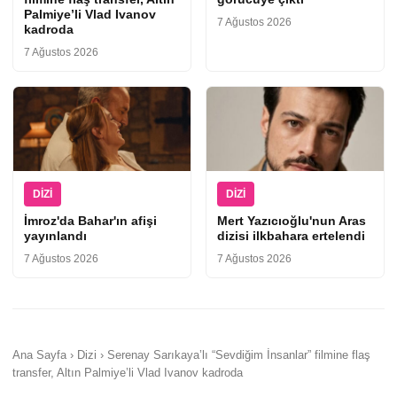
Palmiye’li Vlad Ivanov
7 Ağustos 2026
kadroda
7 Ağustos 2026
DIZI
DIZI
İmroz'da Bahar'ın afişi
Mert Yazıcıoğlu'nun Aras
yayınlandı
dizisi ilkbahara ertelendi
7 Ağustos 2026
7 Ağustos 2026
Ana Sayfa › Dizi › Serenay Sarıkaya’lı “Sevdiğim İnsanlar” filmine flaş
transfer, Altın Palmiye’li Vlad Ivanov kadroda