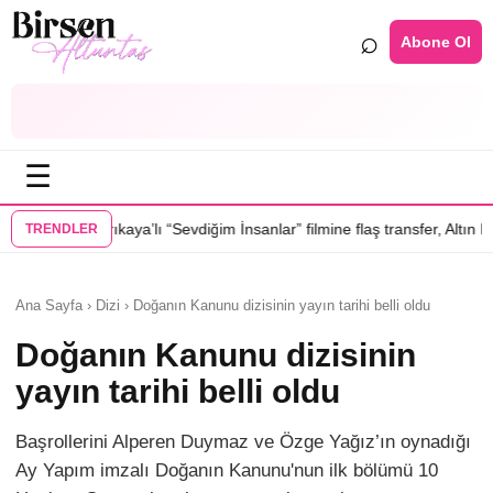
⌕
Abone Ol
☰
a’lı “Sevdiğim İnsanlar” filmine flaş transfer, Altın Palmiye’li Vlad Ivan
TRENDLER
Ana Sayfa › Dizi › Doğanın Kanunu dizisinin yayın tarihi belli oldu
Doğanın Kanunu dizisinin
yayın tarihi belli oldu
Başrollerini Alperen Duymaz ve Özge Yağız’ın oynadığı
Ay Yapım imzalı Doğanın Kanunu'nun ilk bölümü 10