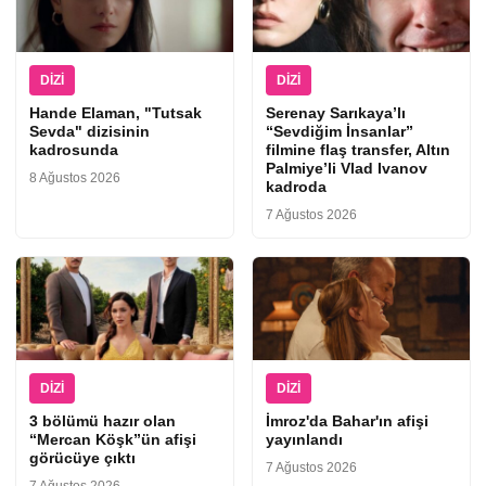
DIZI
DIZI
Hande Elaman, "Tutsak
Serenay Sarıkaya’lı
Sevda" dizisinin
“Sevdiğim İnsanlar”
kadrosunda
filmine flaş transfer, Altın
Palmiye’li Vlad Ivanov
8 Ağustos 2026
kadroda
7 Ağustos 2026
DIZI
DIZI
3 bölümü hazır olan
İmroz'da Bahar'ın afişi
“Mercan Köşk”ün afişi
yayınlandı
görücüye çıktı
7 Ağustos 2026