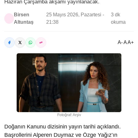
Haziran Çarşamba akşamı yayınlanacak.
Birsen
25 Mayıs 2026, Pazartesi -
3 dk
Altuntaş
21:38
okuma
A- A A+
Fotoğraf: Arşiv
Doğanın Kanunu dizisinin yayın tarihi açıklandı.
Başrollerini Alperen Duymaz ve Özge Yağız’ın