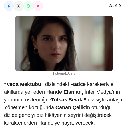
A- A A+
Fotoğraf: Arşiv
“Veda Mektubu”
dizisindeki
Hatice
karakteriyle
akıllarda yer eden
Hande Elaman,
İnter Medya’nın
yapımını üstlendiği
“Tutsak Sevda”
dizisiyle anlaştı.
Yönetmen koltuğunda
Canan Çelik
‘in oturduğu
dizide genç yıldız hikâyenin seyrini değiştirecek
karakterlerden Hande’ye hayat verecek.