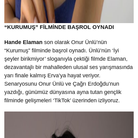
“KURUMU
Ş” FİLMİND
E BA
ŞROL OYNADI
Hande Elaman
son olarak Onur Ünlü’nün
“Kurumuş” filminde başrol oynadı. Ünlü’nün ‘İyi
şeyler birikmiyor’ sloganıyla çektiği filmde Elaman,
dezavantajlı bir mahalleden ulusal ses yarışmasında
yarı finale kalmış Erva’ya hayat veriyor.
Senaryosunu Onur Ünlü ve Çağrı Erdoğdu’nun
yazdığı, günümüz dünyasına ayna tutan gençlik
filminde gelişmeleri ‘TikTok’ üzerinden izliyoruz.