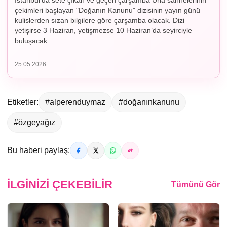
İstanbul’da sete çıkan ve geçen çarşamba Urla sahnelerinin
çekimleri başlayan "Doğanın Kanunu" dizisinin yayın günü
kulislerden sızan bilgilere göre çarşamba olacak. Dizi
yetişirse 3 Haziran, yetişmezse 10 Haziran’da seyirciyle
buluşacak.
25.05.2026
Etiketler:
#alperenduymaz
#doğanınkanunu
#özgeyağız
Bu haberi paylaş:
İLGINIZI ÇEKEBILIR
Tümünü Gör