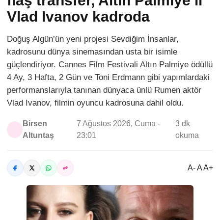
flaş transfer, Altın Palmiye’li
Vlad Ivanov kadroda
Doğuş Algün’ün yeni projesi Sevdiğim İnsanlar,
kadrosunu dünya sinemasından usta bir isimle
güçlendiriyor. Cannes Film Festivali Altın Palmiye ödüllü
4 Ay, 3 Hafta, 2 Gün ve Toni Erdmann gibi yapımlardaki
performanslarıyla tanınan dünyaca ünlü Rumen aktör
Vlad Ivanov, filmin oyuncu kadrosuna dahil oldu.
Birsen
7 Ağustos 2026, Cuma -
3 dk
Altuntaş
23:01
okuma
A- A A+