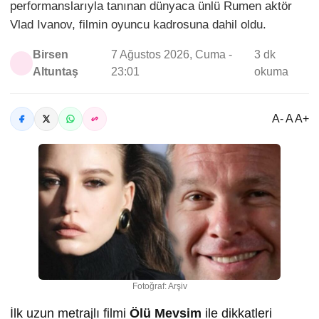
performanslarıyla tanınan dünyaca ünlü Rumen aktör
Vlad Ivanov, filmin oyuncu kadrosuna dahil oldu.
Birsen
7 Ağustos 2026, Cuma -
3 dk
Altuntaş
23:01
okuma
A- A A+
Fotoğraf: Arşiv
İlk uzun metrajlı filmi
Ölü Mevsim
ile dikkatleri