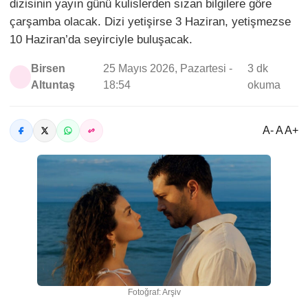
dizisinin yayın günü kulislerden sızan bilgilere göre
çarşamba olacak. Dizi yetişirse 3 Haziran, yetişmezse
10 Haziran’da seyirciyle buluşacak.
Birsen
25 Mayıs 2026, Pazartesi -
3 dk
Altuntaş
18:54
okuma
A- A A+
Fotoğraf: Arşiv