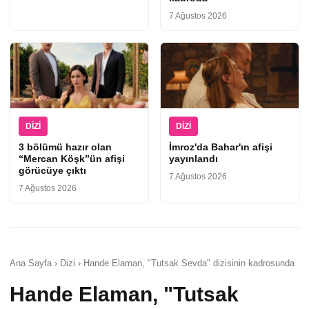
7 Ağustos 2026
DIZI
DIZI
3 bölümü hazır olan
İmroz'da Bahar'ın afişi
“Mercan Köşk”ün afişi
yayınlandı
görücüye çıktı
7 Ağustos 2026
7 Ağustos 2026
Ana Sayfa › Dizi › Hande Elaman, "Tutsak Sevda" dizisinin kadrosunda
Hande Elaman, "Tutsak