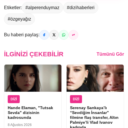
Etiketler:
#alperenduymaz
#dizihaberleri
#özgeyağız
Bu haberi paylaş:
İLGINIZI ÇEKEBILIR
Tümünü Gör
DIZI
DIZI
Hande Elaman, "Tutsak
Serenay Sarıkaya’lı
Sevda" dizisinin
“Sevdiğim İnsanlar”
kadrosunda
filmine flaş transfer, Altın
Palmiye’li Vlad Ivanov
8 Ağustos 2026
kadroda