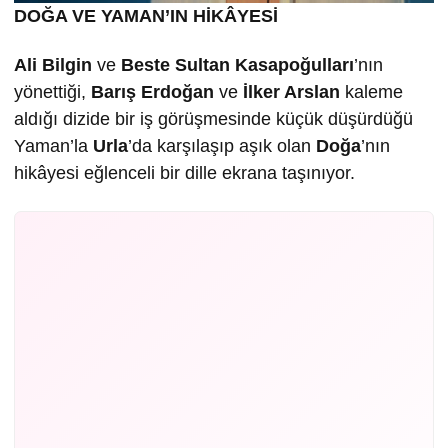
DOĞA VE YAMAN’IN HİKÂYESİ
Ali Bilgin
ve
Beste Sultan Kasapo
ğ
ulları
’nın
yönettiği,
Barı
ş
Erdo
ğ
an
ve
İ
lker Arslan
kaleme
aldığı dizide bir iş görüşmesinde küçük düşürdüğü
Yaman’la
Urla
’da karşılaşıp aşık olan
Do
ğ
a
’nın
hikâyesi eğlenceli bir dille ekrana taşınıyor.