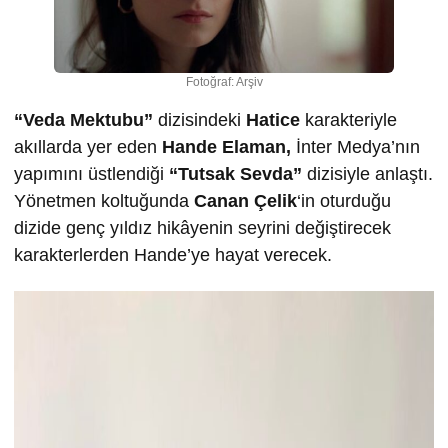
Fotoğraf: Arşiv
“Veda Mektubu”
dizisindeki
Hatice
karakteriyle
akıllarda yer eden
Hande Elaman,
İnter Medya’nın
yapımını üstlendiği
“Tutsak Sevda”
dizisiyle anlaştı.
Yönetmen koltuğunda
Canan Çelik
‘in oturduğu
dizide genç yıldız hikâyenin seyrini değiştirecek
karakterlerden Hande’ye hayat verecek.