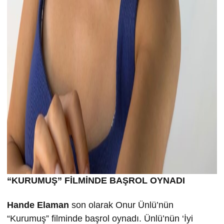
“KURUMU
Ş” FİLMİND
E BA
ŞROL OYNADI
Hande Elaman
son olarak Onur Ünlü’nün
“Kurumuş” filminde başrol oynadı. Ünlü’nün ‘İyi