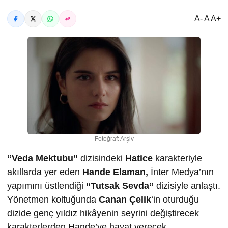
A- A A+
Fotoğraf: Arşiv
“Veda Mektubu”
dizisindeki
Hatice
karakteriyle
akıllarda yer eden
Hande Elaman,
İnter Medya’nın
yapımını üstlendiği
“Tutsak Sevda”
dizisiyle anlaştı.
Yönetmen koltuğunda
Canan Çelik
‘in oturduğu
dizide genç yıldız hikâyenin seyrini değiştirecek
karakterlerden Hande’ye hayat verecek.