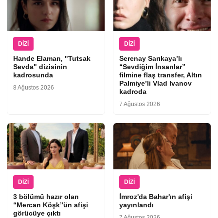
DIZI
DIZI
Hande Elaman, "Tutsak
Serenay Sarıkaya’lı
Sevda" dizisinin
“Sevdiğim İnsanlar”
kadrosunda
filmine flaş transfer, Altın
Palmiye’li Vlad Ivanov
8 Ağustos 2026
kadroda
7 Ağustos 2026
DIZI
DIZI
3 bölümü hazır olan
İmroz'da Bahar'ın afişi
“Mercan Köşk”ün afişi
yayınlandı
görücüye çıktı
7 Ağustos 2026