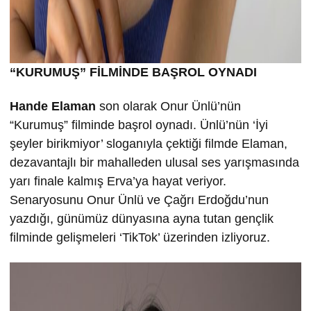
“KURUMU
Ş” FİLMİND
E BA
ŞROL OYNADI
Hande Elaman
son olarak Onur Ünlü’nün
“Kurumuş” filminde başrol oynadı. Ünlü’nün ‘İyi
şeyler birikmiyor’ sloganıyla çektiği filmde Elaman,
dezavantajlı bir mahalleden ulusal ses yarışmasında
yarı finale kalmış Erva’ya hayat veriyor.
Senaryosunu Onur Ünlü ve Çağrı Erdoğdu’nun
yazdığı, günümüz dünyasına ayna tutan gençlik
filminde gelişmeleri ‘TikTok’ üzerinden izliyoruz.