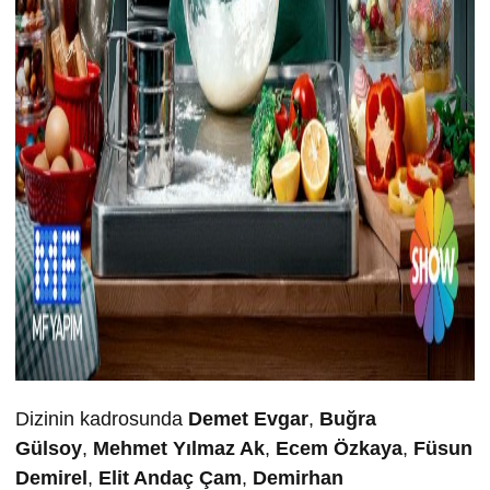
Dizinin kadrosunda
Demet Evgar
,
Buğra
Gü
lsoy
,
Mehmet Yılmaz Ak
,
Ecem Özkaya
,
Füsun
Demirel
,
Elit Andaç Çam
,
Demirhan