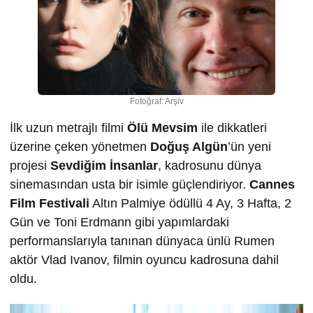
Fotoğraf: Arşiv
İlk uzun metrajlı filmi
Ölü Mevsim
ile dikkatleri
üzerine çeken yönetmen
Doğuş Algün
’ün yeni
projesi
Sevdiğim İnsanlar
, kadrosunu dünya
sinemasından usta bir isimle güçlendiriyor.
Cannes
Film Festivali
Altın Palmiye ödüllü 4 Ay, 3 Hafta, 2
Gün ve Toni Erdmann gibi yapımlardaki
performanslarıyla tanınan dünyaca ünlü Rumen
aktör Vlad Ivanov, filmin oyuncu kadrosuna dahil
oldu.