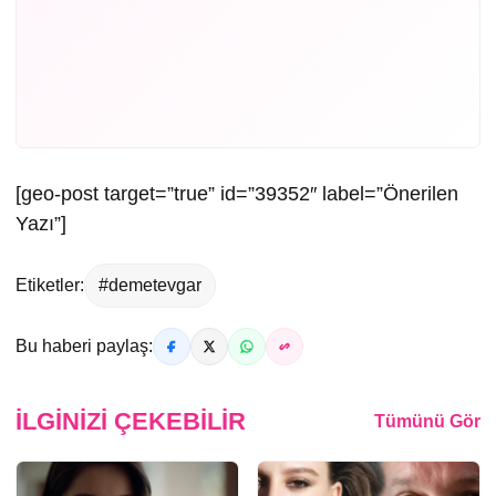
[geo-post target=”true” id=”39352″ label=”Önerilen
Yazı”]
Etiketler:
#demetevgar
Bu haberi paylaş:
İLGINIZI ÇEKEBILIR
Tümünü Gör