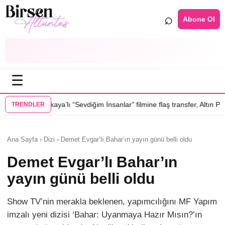
⌕
Abone Ol
☰
ı “Sevdiğim İnsanlar” filmine flaş transfer, Altın Palmiye’li Vlad Ivanov 
TRENDLER
Ana Sayfa › Dizi › Demet Evgar’lı Bahar’ın yayın günü belli oldu
Demet Evgar’lı Bahar’ın
yayın günü belli oldu
Show TV’nin merakla beklenen, yapımcılığını MF Yapım
imzalı yeni dizisi ‘Bahar: Uyanmaya Hazır Mısın?’ın