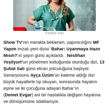
Fotoğraf: Arşiv
Show TV
’nin merakla beklenen, yapımcılığını
MF
Yapım
imzalı yeni dizisi ‘
Bahar: Uyanmaya Hazır
Mısın?
’ın yayın günü açıklandı.
Neslihan
Yeşilyurt’
un yönetmen koltuğunda
oturduğu dizi,
13
Şubat Salı
günü ekran yolculuğuna başlıyor.
Senaryosunu
Ayça
Ü
züm
’ün
kaleme aldığı dizi
büyük hayallerle tıp okuyan, sonrasında hayatını
eşine ve iki çocuğuna adayan Bahar’ın
(
Demet
Evgar
) ani bir hastalıkla değişen hayatına
ve dönüşümüne odaklanıyor.