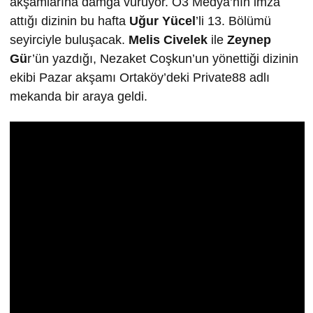
akşamlarına damga vuruyor. O3 Medya’nın imza
attığı dizinin bu hafta
Uğur Yücel
’li 13. Bölümü
seyirciyle buluşacak.
Melis Civelek
ile
Zeynep
Gü
r’ün yazdığı, Nezaket Coşkun’un yönettiği dizinin
ekibi Pazar akşamı Ortaköy’deki Private88 adlı
mekanda bir araya geldi.