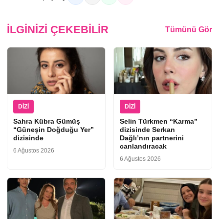
İLGINIZI ÇEKEBILIR
Tümünü Gör
DIZI
DIZI
Sahra Kübra Gümüş
Selin Türkmen “Karma”
“Güneşin Doğduğu Yer”
dizisinde Serkan
dizisinde
Dağlı’nın partnerini
canlandıracak
6 Ağustos 2026
6 Ağustos 2026