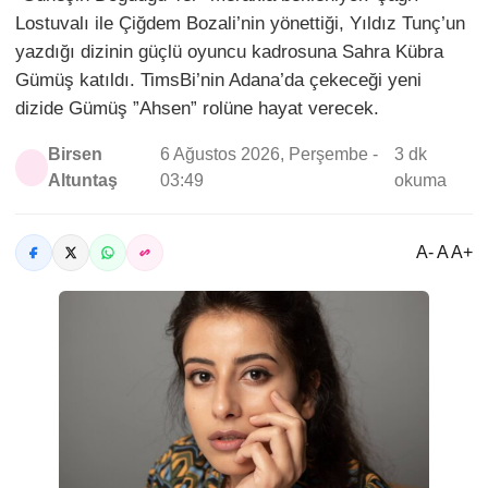
Lostuvalı ile Çiğdem Bozali’nin yönettiği, Yıldız Tunç’un
yazdığı dizinin güçlü oyuncu kadrosuna Sahra Kübra
Gümüş katıldı. TimsBi’nin Adana’da çekeceği yeni
dizide Gümüş ”Ahsen” rolüne hayat verecek.
Birsen
6 Ağustos 2026, Perşembe -
3 dk
Altuntaş
03:49
okuma
A- A A+