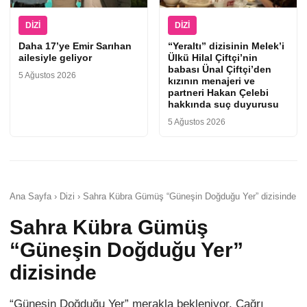
DIZI
DIZI
Daha 17’ye Emir Sarıhan
“Yeraltı” dizisinin Melek’i
ailesiyle geliyor
Ülkü Hilal Çiftçi’nin
babası Ünal Çiftçi’den
5 Ağustos 2026
kızının menajeri ve
partneri Hakan Çelebi
hakkında suç duyurusu
5 Ağustos 2026
Ana Sayfa › Dizi › Sahra Kübra Gümüş “Güneşin Doğduğu Yer” dizisinde
Sahra Kübra Gümüş
“Güneşin Doğduğu Yer”
dizisinde
“Güneşin Doğduğu Yer” merakla bekleniyor. Çağrı