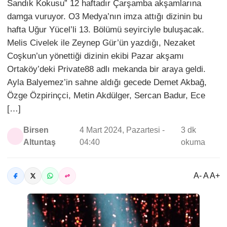
Sandık Kokusu” 12 haftadır Çarşamba akşamlarına
damga vuruyor. O3 Medya’nın imza attığı dizinin bu
hafta Uğur Yücel’li 13. Bölümü seyirciyle buluşacak.
Melis Civelek ile Zeynep Gür’ün yazdığı, Nezaket
Coşkun’un yönettiği dizinin ekibi Pazar akşamı
Ortaköy’deki Private88 adlı mekanda bir araya geldi.
Ayla Balyemez’in sahne aldığı gecede Demet Akbağ,
Özge Özpirinçci, Metin Akdülger, Sercan Badur, Ece
[…]
Birsen
4 Mart 2024, Pazartesi -
3 dk
Altuntaş
04:40
okuma
A- A A+