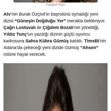
Fotoğraf: Arşiv
Atv
’nin Burak Özçivit’in başrolünü oynadığı yeni
dizisi
“Güneşin Doğduğu Yer”
merakla bekleniyor.
Çağrı Lostuvalı
ile
Çiğdem Bozali
’nin yönettiği,
Yıldız Tunç’
un yazdığı dizinin güçlü oyuncu
kadrosuna
Sahra Kübra Gümüş
katıldı.
TimsBi
’nin
Adana’da çekeceği yeni dizide Gümüş
”Ahsen”
rolüne hayat verecek.