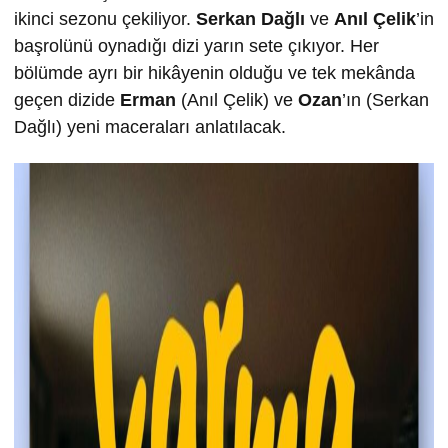
ikinci sezonu çekiliyor.
Serkan Dağlı
ve
Anıl Çelik
’in
başrolünü oynadığı dizi yarın sete çıkıyor. Her
bölümde ayrı bir hikâyenin olduğu ve tek mekânda
geçen dizide
Erman
(Anıl Çelik) ve
Ozan
’ın (Serkan
Dağlı) yeni maceraları anlatılacak.