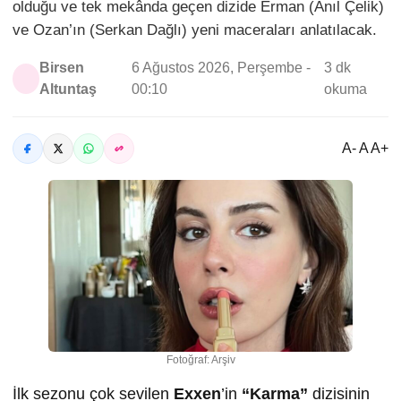
olduğu ve tek mekânda geçen dizide Erman (Anıl Çelik)
ve Ozan’ın (Serkan Dağlı) yeni maceraları anlatılacak.
Birsen
6 Ağustos 2026, Perşembe -
3 dk
Altuntaş
00:10
okuma
A- A A+
Fotoğraf: Arşiv
İlk sezonu çok sevilen
Exxen
’in
“Karma”
dizisinin