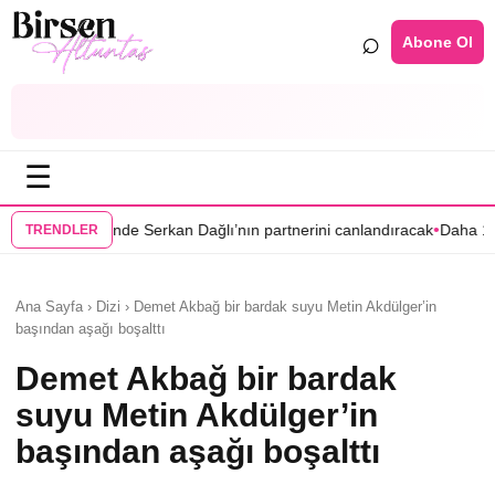
⌕
Abone Ol
☰
•
 Serkan Dağlı’nın partnerini canlandıracak
Daha 17’ye Emir Sarıhan ail
TRENDLER
Ana Sayfa › Dizi › Demet Akbağ bir bardak suyu Metin Akdülger’in
başından aşağı boşalttı
Demet Akbağ bir bardak
suyu Metin Akdülger’in
başından aşağı boşalttı