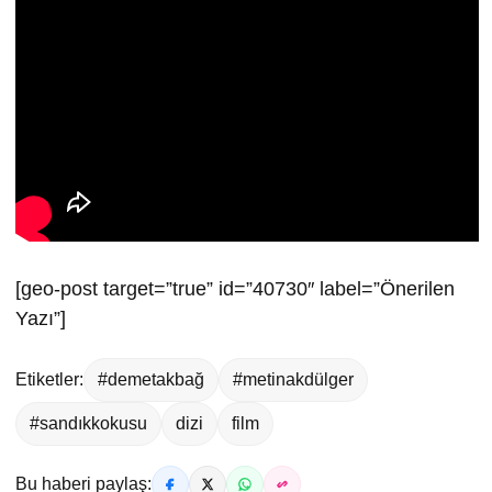
[geo-post target=”true” id=”40730″ label=”Önerilen
Yazı”]
Etiketler:
#demetakbağ
#metinakdülger
#sandıkkokusu
dizi
film
Bu haberi paylaş: