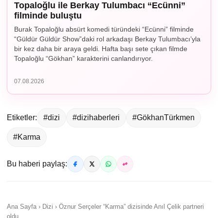
Topaloğlu ile Berkay Tulumbacı “Ecünni”
filminde buluştu
Burak Topaloğlu absürt komedi türündeki “Ecünni” filminde
“Güldür Güldür Show”daki rol arkadaşı Berkay Tulumbacı’yla
bir kez daha bir araya geldi. Hafta başı sete çıkan filmde
Topaloğlu “Gökhan” karakterini canlandırıyor.
07.08.2026
Etiketler:
#dizi
#dizihaberleri
#GökhanTürkmen
#Karma
Bu haberi paylaş:
Ana Sayfa › Dizi › Öznur Serçeler “Karma” dizisinde Anıl Çelik partneri
oldu