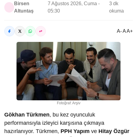
Birsen
7 Ağustos 2026, Cuma -
3 dk
Altuntaş
05:30
okuma
A- A A+
Fotoğraf: Arşiv
Gökhan Türkmen
, bu kez oyunculuk
performansıyla izleyici karşısına çıkmaya
hazırlanıyor. Türkmen,
PPH Yapım
ve
Hitay Özgür