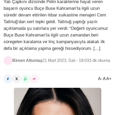
Yalı Çapkını dizisinde Pelin karakterine hayat veren
başarılı oyuncu Buçe Buse Kahraman’la ilgili uzun
süredir devam ettirilen itibar suikastine menajeri Cem
Tatlıtuğ’dan sert tepki geldi. Tatlıtuğ yaptığı yazılı
açıklamada şu satırlara yer verdi: “Değerli oyuncumuz
Buçe Buse Kahraman’la ilgili uzun zamandan beri
süregelen karalama ve linç kampanyasıyla alakalı ilk
defa bir açıklama yapma gereği hissediyorum. […]
Birsen Altuntaş
21 Mart 2023, Salı - 18:03
3 dk okuma
A- A A+