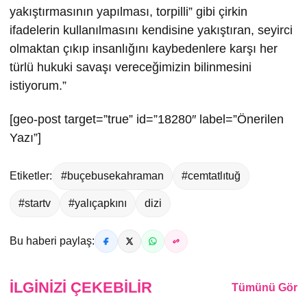
yakıştırmasının yapılması, torpilli” gibi çirkin
ifadelerin kullanılmasını kendisine yakıştıran, seyirci
olmaktan çıkıp insanlığını kaybedenlere karşı her
türlü hukuki savaşı vereceğimizin bilinmesini
istiyorum.”
[geo-post target=”true” id=”18280″ label=”Önerilen
Yazı”]
Etiketler:
#buçebusekahraman
#cemtatlıtuğ
#startv
#yalıçapkını
dizi
Bu haberi paylaş:
İLGINIZI ÇEKEBILIR
Tümünü Gör