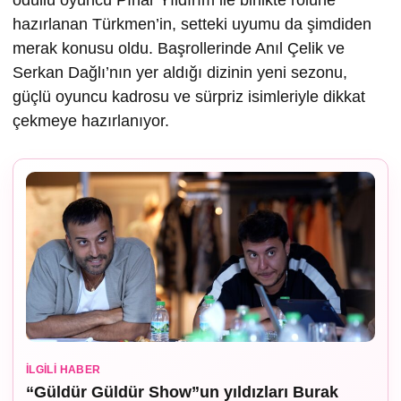
ödüllü oyuncu Pınar Yıldırım ile birlikte rolüne
hazırlanan Türkmen’in, setteki uyumu da şimdiden
merak konusu oldu. Başrollerinde Anıl Çelik ve
Serkan Dağlı’nın yer aldığı dizinin yeni sezonu,
güçlü oyuncu kadrosu ve sürpriz isimleriyle dikkat
çekmeye hazırlanıyor.
İLGILI HABER
“Güldür Güldür Show”un yıldızları Burak