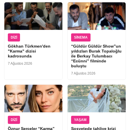
DIZI
SINEMA
Gökhan Türkmen'den
“Güldür Güldür Show”un
"Karma" dizisi
yıldızları Burak Topaloğlu
kadrosunda
ile Berkay Tulumbacı
“Ecünni” filminde
7 Ağustos 2026
buluştu
7 Ağustos 2026
DIZI
YAŞAM
Öznur Serçeler “Karma”
Sosyetede tahliye krizi