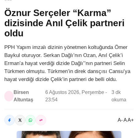
Öznur Serçeler “Karma”
dizisinde Anıl Çelik partneri
oldu
PPH Yapım imzalı dizinin yönetmen koltuğunda Ömer
Baykul oturuyor. Serkan Dağlı’nın Ozan, Anıl Çelik’i
Erman’a hayat verdiği dizide Dağlı’’nın partneri Selin
Türkmen olmuştu. Türkmen’in direk dansçısı Cansu’ya
hayat verdiği dizide Çelik’in partneri de belli oldu.
Birsen
6 Ağustos 2026, Perşembe -
3 dk
Altuntaş
23:54
okuma
A- A A+