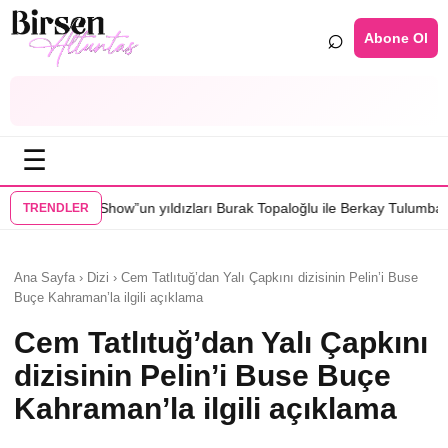
⌕
Abone Ol
☰
un yıldızları Burak Topaloğlu ile Berkay Tulumbacı “Ecünni” filminde b
TRENDLER
Ana Sayfa › Dizi › Cem Tatlıtuğ’dan Yalı Çapkını dizisinin Pelin’i Buse
Buçe Kahraman’la ilgili açıklama
Cem Tatlıtuğ’dan Yalı Çapkını
dizisinin Pelin’i Buse Buçe
Kahraman’la ilgili açıklama