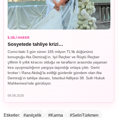
İLGILI HABER
Sosyetede tahliye krizi…
Como’daki 3 gün süren 165 milyon TL’lik düğününü
konuştuğu Ata Demirağ’ın, Işıl Reçber ve Rüştü Reçber
çiftinin 6 yıllık kiracısı olduğu ve tarafların arasında yaşanan
kira uyuşmazlığının yargıya taşındığı ortaya çıktı. Gemi
broker’ı Rana Akdağ’la evliliği günlerdir gündem olan Ata
Demirağ’ın tahliye davası, İstanbul Adliyesi 38. Sulh Hukuk
Mahkemesi'nde görülüyor.
06.08.2026
Etiketler:
#anılçelik
#Karma
#SelinTürkmen