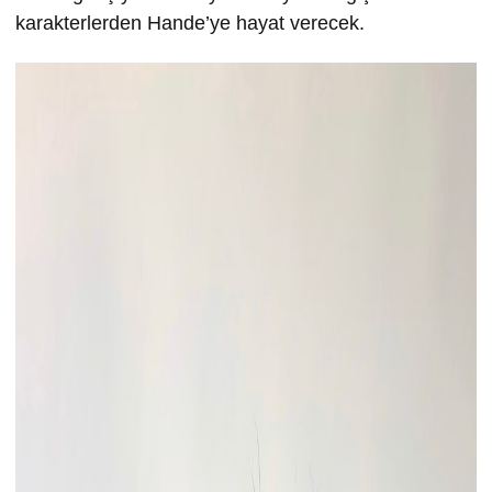
karakterlerden Hande’ye hayat verecek.