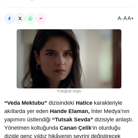
A- A A+
Fotoğraf: Arşiv
“Veda Mektubu”
dizisindeki
Hatice
karakteriyle
akıllarda yer eden
Hande Elaman,
İnter Medya’nın
yapımını üstlendiği
“Tutsak Sevda”
dizisiyle anlaştı.
Yönetmen koltuğunda
Canan Çelik
‘in oturduğu
dizide genç yıldız hikâyenin seyrini değiştirecek