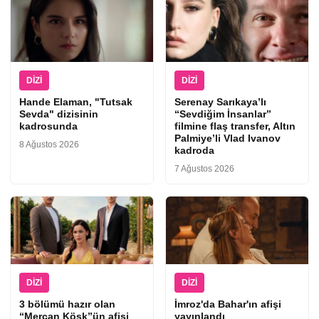
DIZI
DIZI
Hande Elaman, "Tutsak
Serenay Sarıkaya’lı
Sevda" dizisinin
“Sevdiğim İnsanlar”
kadrosunda
filmine flaş transfer, Altın
Palmiye’li Vlad Ivanov
8 Ağustos 2026
kadroda
7 Ağustos 2026
DIZI
DIZI
3 bölümü hazır olan
İmroz'da Bahar'ın afişi
“Mercan Köşk”ün afişi
yayınlandı