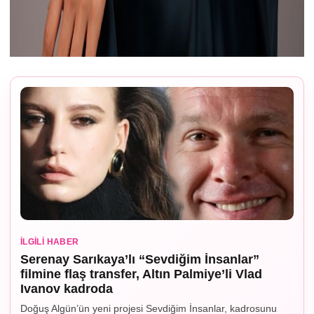
İLGILI HABER
Serenay Sarıkaya’lı “Sevdiğim İnsanlar”
filmine flaş transfer, Altın Palmiye’li Vlad
Ivanov kadroda
Doğuş Algün’ün yeni projesi Sevdiğim İnsanlar, kadrosunu