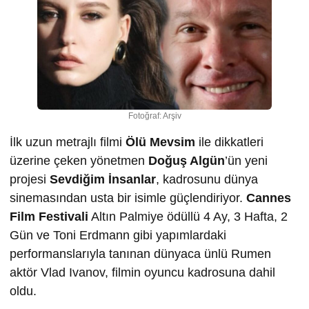
Fotoğraf: Arşiv
İlk uzun metrajlı filmi
Ölü Mevsim
ile dikkatleri
üzerine çeken yönetmen
Doğuş Algün
’ün yeni
projesi
Sevdiğim İnsanlar
, kadrosunu dünya
sinemasından usta bir isimle güçlendiriyor.
Cannes
Film Festivali
Altın Palmiye ödüllü 4 Ay, 3 Hafta, 2
Gün ve Toni Erdmann gibi yapımlardaki
performanslarıyla tanınan dünyaca ünlü Rumen
aktör Vlad Ivanov, filmin oyuncu kadrosuna dahil
oldu.