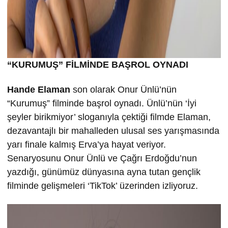
“KURUMU
Ş” FİLMİND
E BA
ŞROL OYNADI
Hande Elaman
son olarak Onur Ünlü’nün
“Kurumuş” filminde başrol oynadı. Ünlü’nün ‘İyi
şeyler birikmiyor’ sloganıyla çektiği filmde Elaman,
dezavantajlı bir mahalleden ulusal ses yarışmasında
yarı finale kalmış Erva’ya hayat veriyor.
Senaryosunu Onur Ünlü ve Çağrı Erdoğdu’nun
yazdığı, günümüz dünyasına ayna tutan gençlik
filminde gelişmeleri ‘TikTok’ üzerinden izliyoruz.