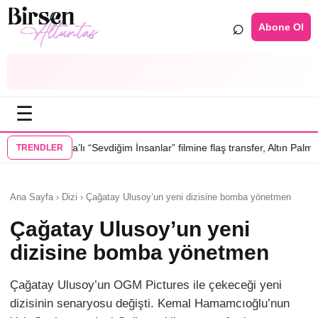
⌕
Abone Ol
☰
vdiğim İnsanlar” filmine flaş transfer, Altın Palmiye’li Vlad Ivanov kadr
TRENDLER
Ana Sayfa › Dizi › Çağatay Ulusoy’un yeni dizisine bomba yönetmen
Çağatay Ulusoy’un yeni
dizisine bomba yönetmen
Çağatay Ulusoy’un OGM Pictures ile çekeceği yeni
dizisinin senaryosu değişti. Kemal Hamamcıoğlu’nun