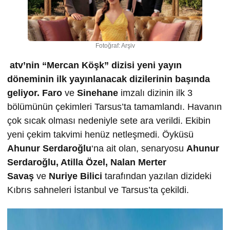
Fotoğraf: Arşiv
atv’nin “Mercan Köşk” dizisi yeni yayın
döneminin ilk yayınlanacak dizilerinin başında
geliyor.
Faro
ve
Sinehane
imzalı dizinin ilk 3
bölümünün çekimleri Tarsus’ta tamamlandı. Havanın
çok sıcak olması nedeniyle sete ara verildi. Ekibin
yeni çekim takvimi henüz netleşmedi. Öyküsü
Ahunur Serdaro
ğ
lu
‘na ait olan, senaryosu
Ahunur
Serdaro
ğ
lu, Atilla Özel, Nalan Merter
Sava
ş
ve
Nuriye Bilici
tarafından yazılan dizideki
Kıbrıs sahneleri İstanbul ve Tarsus’ta çekildi.