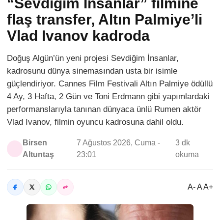
“Sevdiğim İnsanlar” filmine
flaş transfer, Altın Palmiye’li
Vlad Ivanov kadroda
Doğuş Algün’ün yeni projesi Sevdiğim İnsanlar,
kadrosunu dünya sinemasından usta bir isimle
güçlendiriyor. Cannes Film Festivali Altın Palmiye ödüllü
4 Ay, 3 Hafta, 2 Gün ve Toni Erdmann gibi yapımlardaki
performanslarıyla tanınan dünyaca ünlü Rumen aktör
Vlad Ivanov, filmin oyuncu kadrosuna dahil oldu.
Birsen
7 Ağustos 2026, Cuma -
3 dk
Altuntaş
23:01
okuma
A- A A+