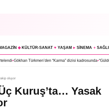
MAGAZİN
◆
KÜLTÜR-SANAT
♥
YAŞAM
▸
SİNEMA
+
SAĞL
han Türkmen’den “Karma” dizisi kadrosunda
•
“Güldür Güldür Sh
akip oluyor
Üç Kuruş’ta… Yasak
or