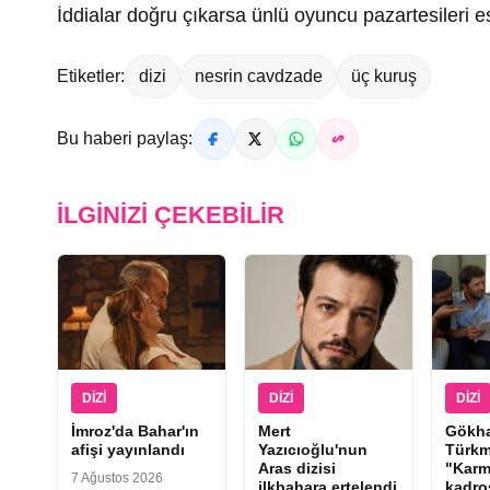
İddialar doğru çıkarsa ünlü oyuncu pazartesileri e
Etiketler:
dizi
nesrin cavdzade
üç kuruş
Bu haberi paylaş:
İLGINIZI ÇEKEBILIR
DIZI
DIZI
DIZI
İmroz'da Bahar'ın
Mert
Gökh
afişi yayınlandı
Yazıcıoğlu'nun
Türkm
Aras dizisi
"Karm
7 Ağustos 2026
ilkbahara ertelendi
kadr