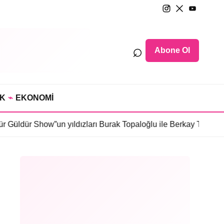
⌕
Abone Ol
IK
⌁
EKONOMİ
ow”un yıldızları Burak Topaloğlu ile Berkay Tulumbacı “Ecünni”