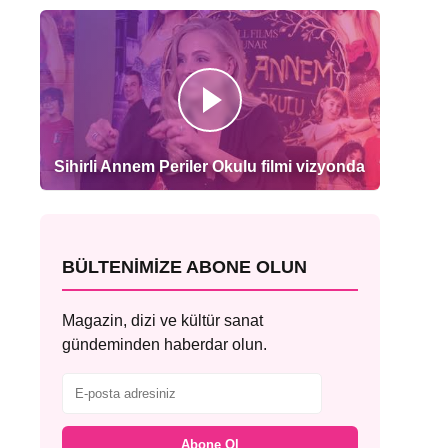
Sihirli Annem Periler Okulu filmi vizyonda
BÜLTENIMIZE ABONE OLUN
Magazin, dizi ve kültür sanat
gündeminden haberdar olun.
Abone Ol