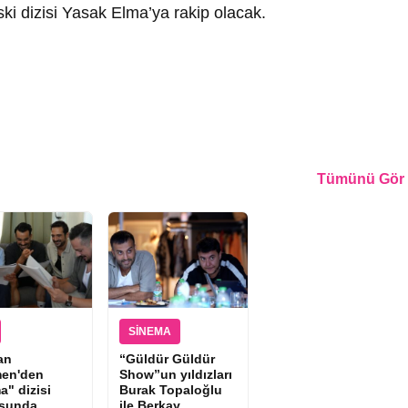
ski dizisi Yasak Elma’ya rakip olacak.
Tümünü Gör
SINEMA
an
“Güldür Güldür
en'den
Show”un yıldızları
a" dizisi
Burak Topaloğlu
osunda
ile Berkay