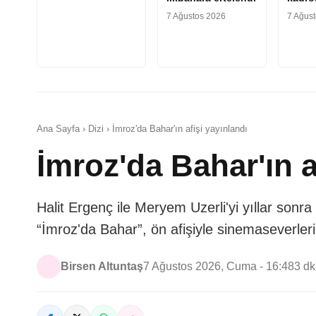
7 Ağustos 2026
7 Ağus
Ana Sayfa › Dizi › İmroz'da Bahar'ın afişi yayınlandı
İmroz'da Bahar'ın a
Halit Ergenç ile Meryem Uzerli'yi yıllar sonr
“İmroz'da Bahar”, ön afişiyle sinemaseverleri
Birsen Altuntaş
7 Ağustos 2026, Cuma - 16:48
3 d