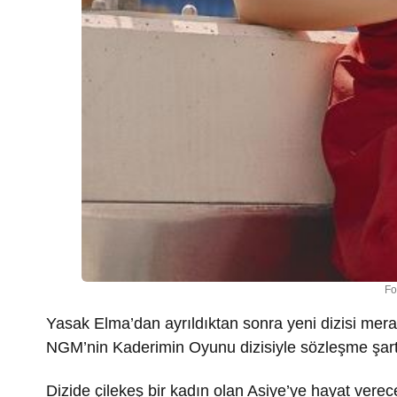
Fo
Yasak Elma’dan ayrıldıktan sonra yeni dizisi me
NGM’nin Kaderimin Oyunu dizisiyle sözleşme şartla
Dizide çilekeş bir kadın olan Asiye’ye hayat vere