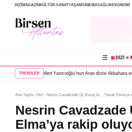
DİZİ
MAGAZİN
KÜLTÜR-SANAT
YAŞAM
SİNEMA
SAĞLIK
EKONOMİ
☰
▣
DİZİ
★
ayınlandı
•
Mert Yazıcıoğlu’nun Aras dizisi ilkbahara ertelendi
•
Gök
TRENDLER
Ana Sayfa › Dizi › Nesrin Cavadzade Üç Kuruş’ta… Yasak Elma’ya r
Nesrin Cavadzade 
Elma’ya rakip oluy