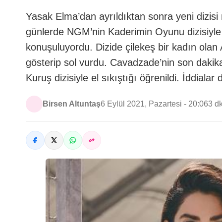
Yasak Elma’dan ayrıldıktan sonra yeni dizis
günlerde NGM’nin Kaderimin Oyunu dizisiyle s
konuşuluyordu. Dizide çilekeş bir kadın ola
gösterip sol vurdu. Cavadzade’nin son dakika
Kuruş dizisiyle el sıkıştığı öğrenildi. İddiala
Birsen Altuntaş
6 Eylül 2021, Pazartesi - 20:06
3 d