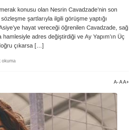
i merak konusu olan Nesrin Cavadzade’nin son
özleşme şartlarıyla ilgili görüşme yaptığı
n Asiye’ye hayat vereceği öğrenilen Cavadzade, sağ
 hamlesiyle adres değiştirdiği ve Ay Yapım’ın Üç
r doğru çıkarsa […]
k okuma
A- A A+