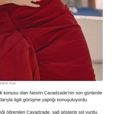
toğraf: Arşiv
rak konusu olan Nesrin Cavadzade’nin son günlerde
rıyla ilgili görüşme yaptığı konuşuluyordu.
ceği öğrenilen Cavadzade, sağ gösterip sol vurdu.