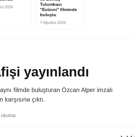
Tulumbacı
tos 2026
“Ecünni” filminde
buluştu
7 Ağustos 2026
fişi yayınlandı
a aynı filmde buluşturan Özcan Alper imzalı
n karşısına çıktı.
k okuma