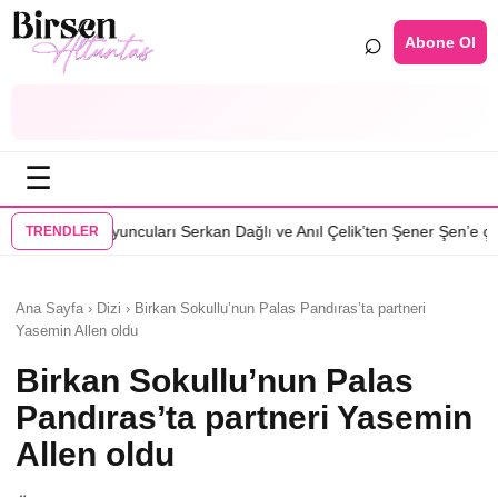
⌕
Abone Ol
☰
•
arı Serkan Dağlı ve Anıl Çelik’ten Şener Şen’e çağrı
Özcan Deniz: Erke
TRENDLER
Ana Sayfa › Dizi › Birkan Sokullu’nun Palas Pandıras’ta partneri
Yasemin Allen oldu
Birkan Sokullu’nun Palas
Pandıras’ta partneri Yasemin
Allen oldu