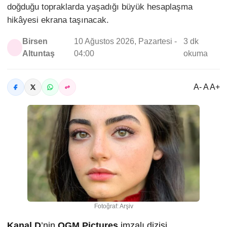
doğduğu topraklarda yaşadığı büyük hesaplaşma
hikâyesi ekrana taşınacak.
Birsen
10 Ağustos 2026, Pazartesi -
3 dk
Altuntaş
04:00
okuma
A- A A+
Fotoğraf: Arşiv
Kanal D
’nin
OGM Pictures
imzalı dizisi