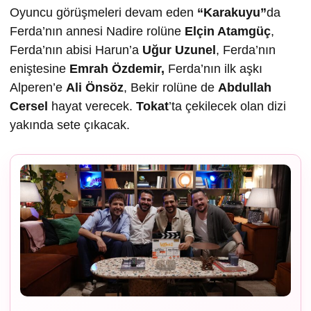
Oyuncu görüşmeleri devam eden
“Karakuyu”
da
Ferda’nın annesi Nadire rolüne
Elçin Atamgüç
,
Ferda’nın abisi Harun’a
U
ğur Uzunel
, Ferda’nın
eniştesine
Emrah Özdemir,
Ferda’nın ilk aşkı
Alperen’e
Ali Önsöz
, Bekir rolüne de
Abdullah
Cersel
hayat verecek.
Tokat
’ta çekilecek olan dizi
yakında sete çıkacak.