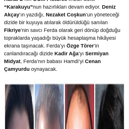
“Karakuyu”
nun hazırlıkları devam ediyor.
Deniz
Akçay
’ın yazdığı,
Nezaket Coşkun
’un yöneteceği
dizide bir kuyuya atılarak öldürüldüğü sanılan
Fikriye
’nin savcı Ferda olarak geri dönüp doğduğu
topraklarda yaşadığı büyük hesaplaşma hikâyesi
ekrana taşınacak. Ferda’yı
Özge Törer
’in
canlandıracağı dizide
Kadir Ağa
’yı
Sermiyan
Midyat
, Ferda’nın babası Hamdi’yi
Cenan
Çamyurdu
oynayacak.