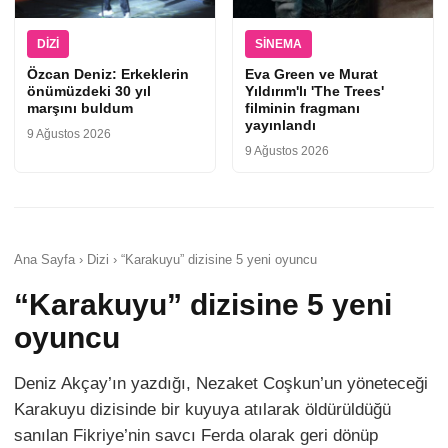
DIZI
SINEMA
Özcan Deniz: Erkeklerin
Eva Green ve Murat
önümüzdeki 30 yıl
Yıldırım'lı 'The Trees'
marşını buldum
filminin fragmanı
yayınlandı
9 Ağustos 2026
9 Ağustos 2026
Ana Sayfa › Dizi › “Karakuyu” dizisine 5 yeni oyuncu
“Karakuyu” dizisine 5 yeni
oyuncu
Deniz Akçay’ın yazdığı, Nezaket Coşkun’un yöneteceği
Karakuyu dizisinde bir kuyuya atılarak öldürüldüğü
sanılan Fikriye’nin savcı Ferda olarak geri dönüp