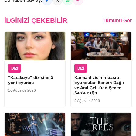
İLGINIZI ÇEKEBILIR
Tümünü Gör
DIZI
DIZI
“Karakuyu” dizisine 5
Karma dizisinin başrol
yeni oyuncu
oyuncuları Serkan Dağlı
ve Anıl Çelik'ten Şener
10 Ağustos 2026
Şen'e çağrı
9 Ağustos 2026