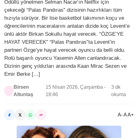
Ödüllü yönetmen Selman Nacar‘ın Netflix için
çekeceği “Palas Pandıras” dizisinin hazırlıkları tüm
hızıyla sürüyor. Bir lise basketbol takımının koçu ve
öğrencilerinin maceralarını anlatan dizide koç Levent’e
ünlü aktör Birkan Sokullu hayat verecek. “ÖZGE’YE
HAYAT VERECEK” “Palas Pandıras”ta Levent’in
partneri Özge’ye hayat verecek oyuncu da belli oldu.
Rolü başarılı oyuncu Yasemin Allen canlandıracak.
Dizinin genç yıldızları arasında Kaan Mirac Sezen ve
Emir Berke […]
Birsen
15 Nisan 2026, Çarşamba -
3 dk
Altuntaş
18:46
okuma
A- A A+