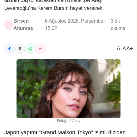
dizinin başrol karakteri karizmatik şef Ateş
Leventoğlu’na Kerem Bürsin hayat verecek.
Birsen
6 Ağustos 2026, Perşembe -
3 dk
Altuntaş
15:02
okuma
A- A A+
Fotoğraf: Arşiv
Japon yapımı “Grand Maison Tokyo” isimli diziden