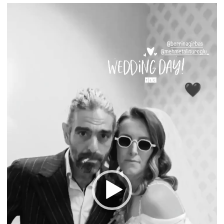
Video
oynatıcı