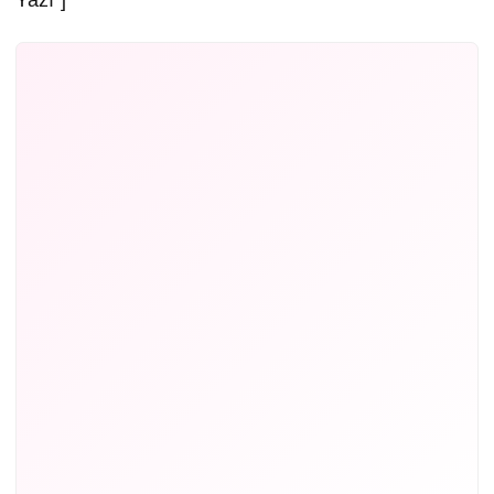
Yazı”]