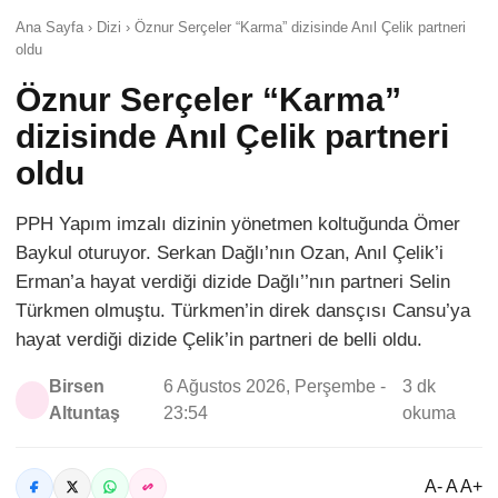
Ana Sayfa › Dizi › Öznur Serçeler “Karma” dizisinde Anıl Çelik partneri
oldu
Öznur Serçeler “Karma”
dizisinde Anıl Çelik partneri
oldu
PPH Yapım imzalı dizinin yönetmen koltuğunda Ömer
Baykul oturuyor. Serkan Dağlı’nın Ozan, Anıl Çelik’i
Erman’a hayat verdiği dizide Dağlı’’nın partneri Selin
Türkmen olmuştu. Türkmen’in direk dansçısı Cansu’ya
hayat verdiği dizide Çelik’in partneri de belli oldu.
Birsen
6 Ağustos 2026, Perşembe -
3 dk
Altuntaş
23:54
okuma
A- A A+