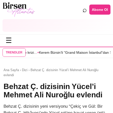
⌕
Abone Ol
☰
•
•
Kerem Bürsin’li “Grand Maison İstanbul”dan Sıla Türkoğlu’na teklif
Sah
TRENDLER
Ana Sayfa › Dizi › Behzat Ç. dizisinin Yücel’i Mehmet Ali Nuroğlu
evlendi
Behzat Ç. dizisinin Yücel’i
Mehmet Ali Nuroğlu evlendi
Behzat Ç. dizisinin yeni versiyonu “Çekiç ve Gül: Bir
Behzat Ç. Hikâyesi’nde Yücel rolüne hayat veren ünlü