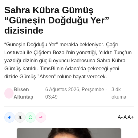
Sahra Kübra Gümüş
“Güneşin Doğduğu Yer”
dizisinde
“Güneşin Doğduğu Yer” merakla bekleniyor. Çağrı
Lostuvalı ile Çiğdem Bozali’nin yönettiği, Yıldız Tunç’un
yazdığı dizinin güçlü oyuncu kadrosuna Sahra Kübra
Gümüş katıldı. TimsBi’nin Adana’da çekeceği yeni
dizide Gümüş ”Ahsen” rolüne hayat verecek.
Birsen
6 Ağustos 2026, Perşembe -
3 dk
Altuntaş
03:49
okuma
A- A A+