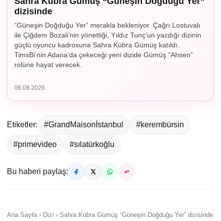
Sahra Kübra Gümüş “Güneşin Doğduğu Yer”
dizisinde
“Güneşin Doğduğu Yer” merakla bekleniyor. Çağrı Lostuvalı
ile Çiğdem Bozali’nin yönettiği, Yıldız Tunç’un yazdığı dizinin
güçlü oyuncu kadrosuna Sahra Kübra Gümüş katıldı.
TimsBi’nin Adana’da çekeceği yeni dizide Gümüş ”Ahsen”
rolüne hayat verecek.
06.08.2026
Etiketler:
#GrandMaisonİstanbul
#kerembürsin
#primevideo
#sılatürkoğlu
Bu haberi paylaş:
Ana Sayfa › Dizi › Sahra Kübra Gümüş “Güneşin Doğduğu Yer” dizisinde