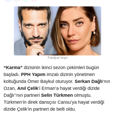
Fotoğraf: Arşiv
“Karma”
dizisinin ikinci sezon çekimleri bugün
başladı.
PPH Yapım
imzalı dizinin yönetmen
koltuğunda Ömer Baykul oturuyor.
Serkan Dağlı
’nın
Ozan,
Anıl Çelik
’i Erman’a hayat verdiği dizide
Dağlı’’nın partneri
Selin Türkmen
olmuştu.
Türkmen’in direk dansçısı Cansu’ya hayat verdiği
dizide Çelik’in partneri de belli oldu.