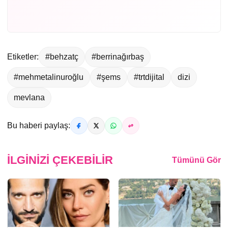
Etiketler:
#behzatç
#berrinağırbaş
#mehmetalinuroğlu
#şems
#trtdijital
dizi
mevlana
Bu haberi paylaş:
İLGINIZI ÇEKEBILIR
Tümünü Gör