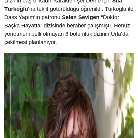
Dizinin başrol kadın karakteri şef Defne için
Sıla
Türkoğlu
’na teklif götürüldüğü öğrenildi. Türkoğlu ile
Dass Yapım’ın patronu
Selen Sevigen
“Doktor
Başka Hayatta” dizisinde beraber çalışmıştı. Henüz
yönetmeni belli olmayan 8 bölümlük dizinin Urla’da
çekilmesi planlanıyor.