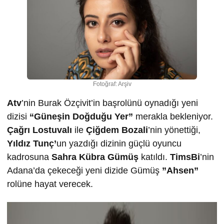
Fotoğraf: Arşiv
Atv
’nin Burak Özçivit’in başrolünü oynadığı yeni
dizisi
“Güneşin Doğduğu Yer”
merakla bekleniyor.
Çağrı Lostuvalı
ile
Çiğdem Bozali
’nin yönettiği,
Yıldız Tunç’
un yazdığı dizinin güçlü oyuncu
kadrosuna
Sahra Kübra Gümüş
katıldı.
TimsBi
’nin
Adana’da çekeceği yeni dizide Gümüş
”Ahsen”
rolüne hayat verecek.