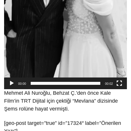
00:00
00:02
Mehmet Ali Nuroğlu, Behzat Ç.’den önce Kale
Film’in TRT Dijital için çektiği “Mevlana” dizisinde
Şems rolüne hayat vermişti.
[geo-post target=”true” id=”17324″ label=”Önerilen